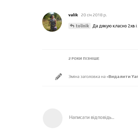
valik
20 січ 2018 р.
Да дякую класно 2хв і 
tolinik
2 РОКИ
ПІЗНІШЕ
Зміна заголовка на «
Видалити Yan
Написати відповідь...