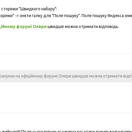
 сторінки "Швидкого набору":
орінки" -> зняти галку для "Поле пошуку". Поле пошуку Яндекса зни
ційному форумі Опери
швидше можна отримати відповідь.
рахунок на офіційному форумі Опери швидше можна отримати відп
 вийшло!!! Після сьогоднішньої хакерської атаки думаю взагалі пер