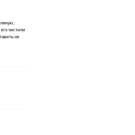
линукс.
 его чистили
ставить не
Відповісти
Відповісти