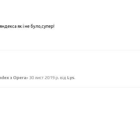
яндекса як і не було,супер!
dex з Opera
»
30 лист 2019 р.
від
Lys
.