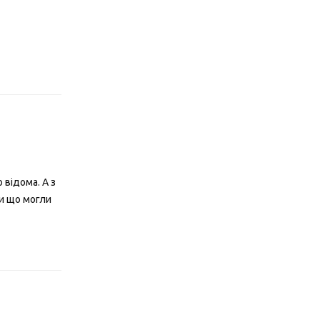
Відповісти
 відома. А з
ини що могли
Відповісти