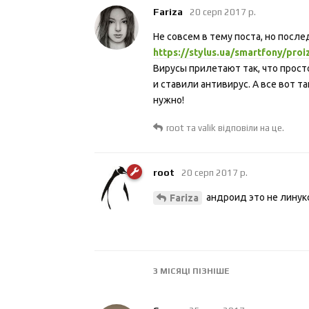
Fariza
20 серп 2017 р.
Не совсем в тему поста, но посл
https://stylus.ua/smartfony/pro
Вирусы прилетают так, что прост
и ставили антивирус. А все вот т
нужно!
root
та
valik
відповіли на це.
root
20 серп 2017 р.
андроид это не линук
Fariza
3 МІСЯЦІ
ПІЗНІШЕ