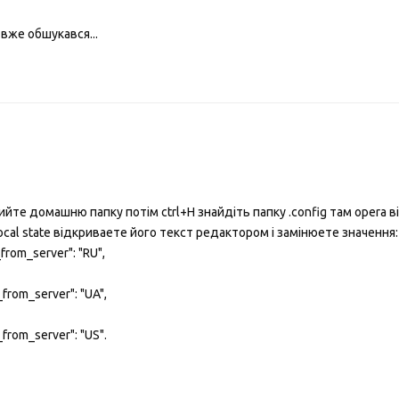
 вже обшукався...
ийте домашню папку потім ctrl+H знайдіть папку .config там opera в
cal state відкриваете його текст редактором і замінюете значення:
y_from_server": "RU",
y_from_server": "UA",
y_from_server": "US".