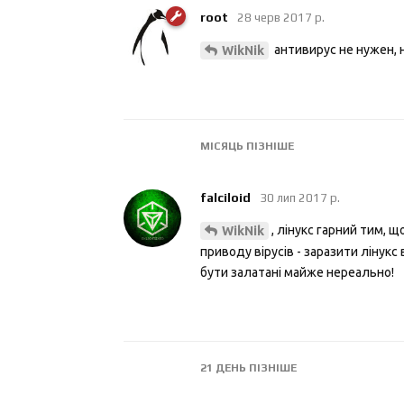
root
28 черв 2017 р.
антивирус не нужен, 
WikNik
МІСЯЦЬ
ПІЗНІШЕ
falciloid
30 лип 2017 р.
, лінукс гарний тим, щ
WikNik
приводу вірусів - заразити лінукс 
бути залатані майже нереально!
21 ДЕНЬ
ПІЗНІШЕ