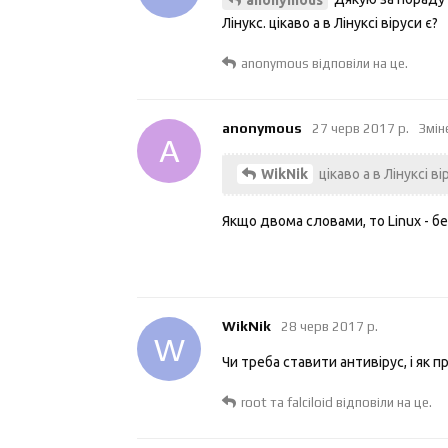
Лінукс. цікаво а в Лінуксі віруси є?
anonymous
відповіли на це.
anonymous
27 черв 2017 р.
Змін
A
цікаво а в Лінуксі ві
WikNik
Якщо двома словами, то Linux - бе
WikNik
28 черв 2017 р.
W
Чи треба ставити антивірус, і як 
root
та
falciloid
відповіли на це.