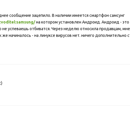
еднее сообщение зацепило. В наличии имеется смартфон самсунг
izvoditel:samsung/
на котором установлен Андроид. Андроид - это 
о не успеваешь отбиватся. Через неделю относила продавцам, мне
ак же начиналось - на линуксе вирусов нет. ничего дополнительно 
с)