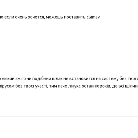
но если очень хочется, можешь поставить clamav
о ніякий аміго чи подібний шлак не встановится на систему без твого
вірусом без твоєї участі, тим паче лінукс останніх років, де всі щіл