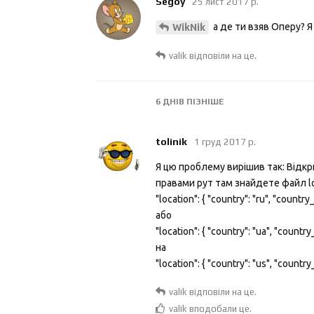
Segoy
25 лист 2017 р.
а де ти взяв Оперу? Я
WikNik
valik
відповіли на це.
6 ДНІВ
ПІЗНІШЕ
tolinik
1 груд 2017 р.
Я цю проблему вирішив так: Відкр
правами рут там знайдете файл lo
"location": { "country": "ru", "countr
або
"location": { "country": "ua", "countr
на
"location": { "country": "us", "countr
valik
відповіли на це.
valik
вподобали це
.