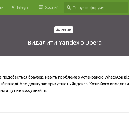
ти
Telegram
Хостінґ
Різне
Видалити Yandex з Opera
же подобається браузер, навіть проблема з установкою WhatsApp ві
ній панелі. Але дошкуляє присутність Яндекса. Хотів його видалити
ий а тут не можу знайти.