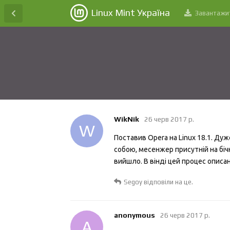
Linux Mint Україна
Завантажи
WikNik
26 черв 2017 р.
W
Поставив Opera на Linux 18.1. Ду
собою, месенжер присутній на біч
вийшло. В вінді цей процес описан
Segoy
відповіли на це.
anonymous
26 черв 2017 р.
A