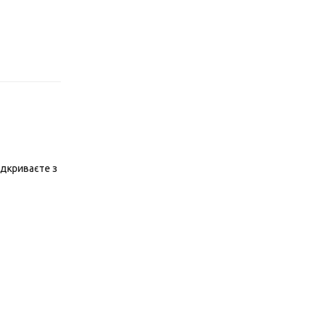
Відповісти
ідкриваєте з
Відповісти