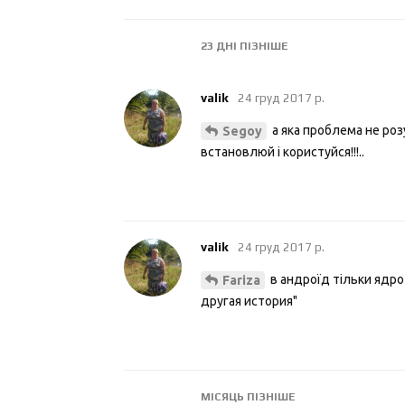
23 ДНІ
ПІЗНІШЕ
valik
24 груд 2017 р.
а яка проблема не розу
Segoy
встановлюй і користуйся!!!..
valik
24 груд 2017 р.
в андроїд тільки ядро 
Fariza
другая история"
МІСЯЦЬ
ПІЗНІШЕ