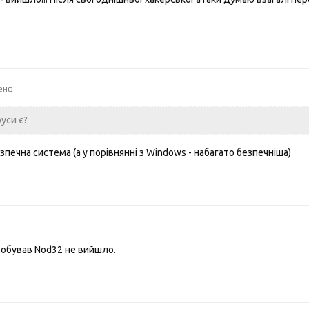
ено
руси є?
зпечна система (а у порівнянні з Windows - набагато безпечніша)
пробував Nod32 не вийшло.