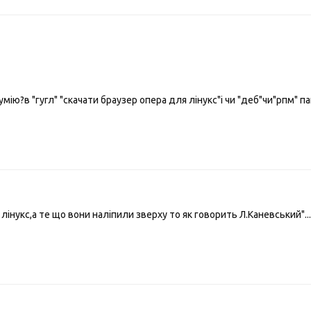
мію?в "гугл" "скачати браузер опера для лінукс"і чи "деб"чи"рпм" па
лінукс,а те що вони наліпили зверху то як говорить Л.Каневський".