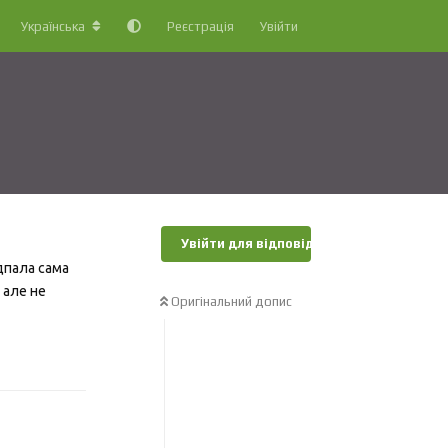
Українська
Реєстрація
Увійти
Увійти для відповіді
дпала сама
 але не
Оригінальний допис
Відповісти