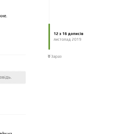
кне.
12
з
16
дописів
Відповісти
листопад 2019
Зараз
овідь.
Відповісти
ейи на