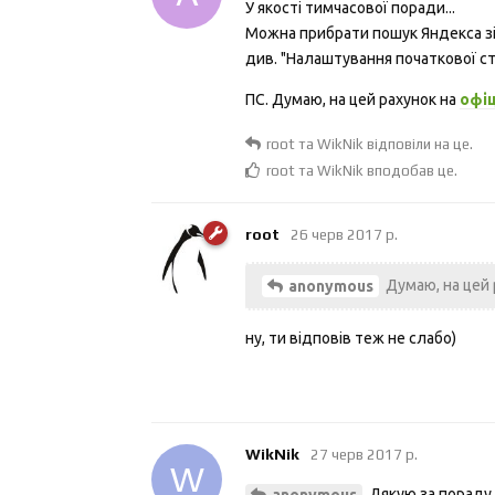
У якості тимчасової поради...
Можна прибрати пошук Яндекса зі
див. "Налаштування початкової ст
ПС. Думаю, на цей рахунок на
офі
root
та
WikNik
відповіли на це.
root
та
WikNik
вподобав це
.
root
26 черв 2017 р.
Думаю, на цей 
anonymous
ну, ти відповів теж не слабо)
WikNik
27 черв 2017 р.
W
Дякую за пораду -
anonymous