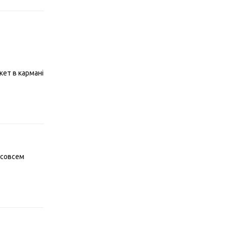
кет в кармані
Відповісти
..совсем
Відповісти