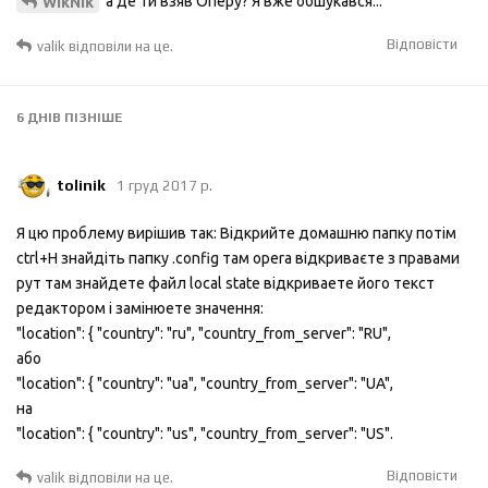
а де ти взяв Оперу? Я вже обшукався...
WikNik
Відповісти
valik
відповіли на це.
6 ДНІВ
ПІЗНІШЕ
tolinik
1 груд 2017 р.
Я цю проблему вирішив так: Відкрийте домашню папку потім
ctrl+H знайдіть папку .config там opera відкриваєте з правами
рут там знайдете файл local state відкриваете його текст
редактором і замінюете значення:
"location": { "country": "ru", "country_from_server": "RU",
або
"location": { "country": "ua", "country_from_server": "UA",
на
"location": { "country": "us", "country_from_server": "US".
Відповісти
valik
відповіли на це.