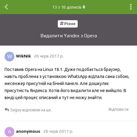
13
з
16
дописів
Різне
Видалити Yandex з Opera
W
WikNik
26 черв 2017 р.
Поставив Opera на Linux 18.1. Дуже подобається браузер,
навіть проблема з установкою WhatsApp відпала сама собою,
месенжер присутній на бічній панелі. Але дошкуляє
присутність Яндекса. Хотів його видалити але не вийшло. В
вінді цей процес описаний а тут не можу знайти.
Відповісти
Segoy
відповіли на це.
A
anonymous
26 черв 2017 р.