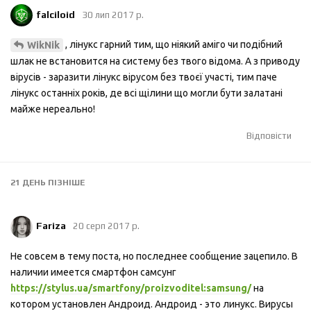
falciloid
30 лип 2017 р.
, лінукс гарний тим, що ніякий аміго чи подібний
WikNik
шлак не встановится на систему без твого відома. А з приводу
вірусів - заразити лінукс вірусом без твоєї участі, тим паче
лінукс останніх років, де всі щілини що могли бути залатані
майже нереально!
Відповісти
21 ДЕНЬ
ПІЗНІШЕ
Fariza
20 серп 2017 р.
Не совсем в тему поста, но последнее сообщение зацепило. В
наличии имеется смартфон самсунг
https://stylus.ua/smartfony/proizvoditel:samsung/
на
котором установлен Андроид. Андроид - это линукс. Вирусы