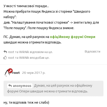
У якості тимчасової поради...
Можна прибрати пошук Яндекса зі сторінки "Швидкого
набору":
див. "Налаштування початкової сторінки" -> зняти галку для
"Поле пошуку". Поле пошуку Яндекса зникне.
ПС. Думаю, на цей рахунок на
офіційному форумі Опери
швидше можна отримати відповідь.
Відповісти
root
та
WikNik
відповіли на це.
root
та
WikNik
вподобав це
.
root
26 черв 2017 р.
Думаю, на цей рахунок на офіційному
anonymous
форумі Опери швидше можна отримати відповідь.
ну, ти відповів теж не слабо)