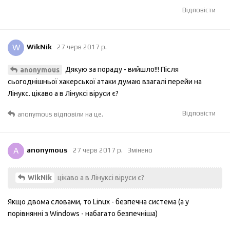
Відповісти
W
WikNik
27 черв 2017 р.
Дякую за пораду - вийшло!!! Після
anonymous
сьогоднішньої хакерської атаки думаю взагалі перейи на
Лінукс. цікаво а в Лінуксі віруси є?
Відповісти
anonymous
відповіли на це.
A
anonymous
27 черв 2017 р.
Змінено
цікаво а в Лінуксі віруси є?
WikNik
Якщо двома словами, то Linux - безпечна система (а у
порівнянні з Windows - набагато безпечніша)