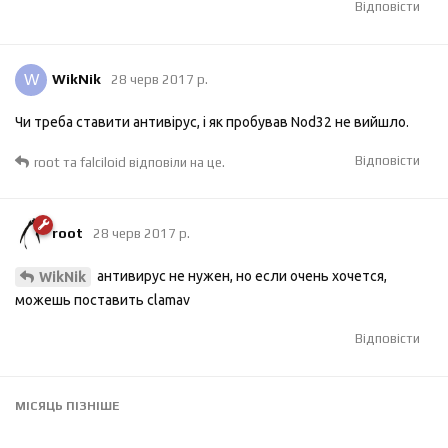
Відповісти
W
WikNik
28 черв 2017 р.
Чи треба ставити антивірус, і як пробував Nod32 не вийшло.
Відповісти
root
та
falciloid
відповіли на це.
root
28 черв 2017 р.
антивирус не нужен, но если очень хочется,
WikNik
можешь поставить clamav
Відповісти
МІСЯЦЬ
ПІЗНІШЕ