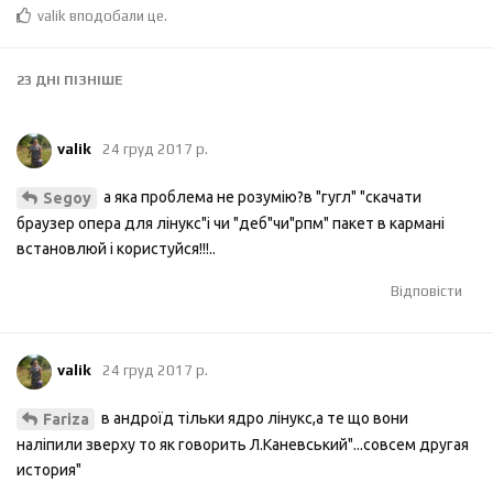
valik
вподобали це
.
23 ДНІ
ПІЗНІШЕ
valik
24 груд 2017 р.
а яка проблема не розумію?в "гугл" "скачати
Segoy
браузер опера для лінукс"і чи "деб"чи"рпм" пакет в кармані
встановлюй і користуйся!!!..
Відповісти
valik
24 груд 2017 р.
в андроїд тільки ядро лінукс,а те що вони
Fariza
наліпили зверху то як говорить Л.Каневський"...совсем другая
история"