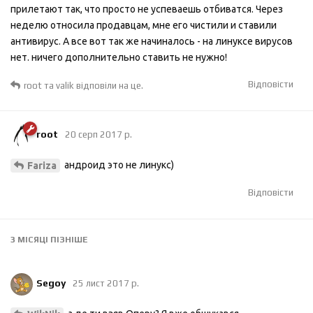
прилетают так, что просто не успеваешь отбиватся. Через
неделю относила продавцам, мне его чистили и ставили
антивирус. А все вот так же начиналось - на линуксе вирусов
нет. ничего дополнительно ставить не нужно!
Відповісти
root
та
valik
відповіли на це.
root
20 серп 2017 р.
андроид это не линукс)
Fariza
Відповісти
3 МІСЯЦІ
ПІЗНІШЕ
Segoy
25 лист 2017 р.