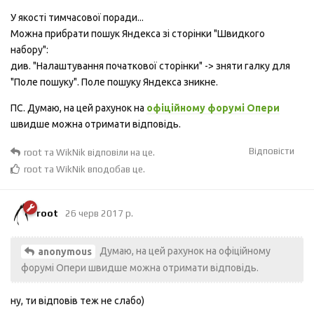
У якості тимчасової поради...
Можна прибрати пошук Яндекса зі сторінки "Швидкого
набору":
див. "Налаштування початкової сторінки" -> зняти галку для
"Поле пошуку". Поле пошуку Яндекса зникне.
ПС. Думаю, на цей рахунок на
офіційному форумі Опери
швидше можна отримати відповідь.
Відповісти
root
та
WikNik
відповіли на це.
root
та
WikNik
вподобав це
.
root
26 черв 2017 р.
Думаю, на цей рахунок на офіційному
anonymous
форумі Опери швидше можна отримати відповідь.
ну, ти відповів теж не слабо)