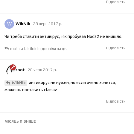
Відповісти
W
WikNik
28 черв 2017 р.
Чи треба ставити антивірус, і як пробував Nod32 не вийшло.
Відповісти
root
та
falciloid
відповіли на це.
root
28 черв 2017 р.
антивирус не нужен, но если очень хочется,
WikNik
можешь поставить clamav
Відповісти
МІСЯЦЬ
ПІЗНІШЕ