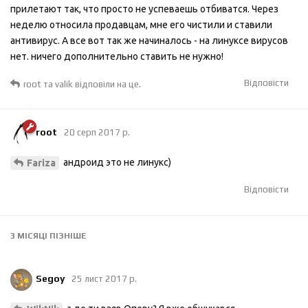
прилетают так, что просто не успеваешь отбиватся. Через
неделю относила продавцам, мне его чистили и ставили
антивирус. А все вот так же начиналось - на линуксе вирусов
нет. ничего дополнительно ставить не нужно!
Відповісти
root
та
valik
відповіли на це.
root
20 серп 2017 р.
андроид это не линукс)
Fariza
Відповісти
3 МІСЯЦІ
ПІЗНІШЕ
Segoy
25 лист 2017 р.