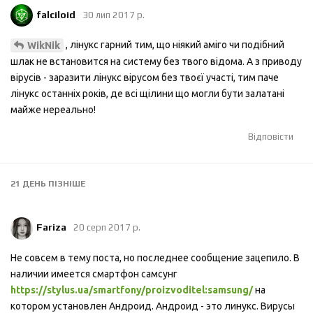
falciloid
30 лип 2017 р.
, лінукс гарний тим, що ніякий аміго чи подібний
WikNik
шлак не встановится на систему без твого відома. А з приводу
вірусів - заразити лінукс вірусом без твоєї участі, тим паче
лінукс останніх років, де всі щілини що могли бути залатані
майже нереально!
Відповісти
21 ДЕНЬ
ПІЗНІШЕ
Fariza
20 серп 2017 р.
Не совсем в тему поста, но последнее сообщение зацепило. В
наличии имеется смартфон самсунг
https://stylus.ua/smartfony/proizvoditel:samsung/
на
котором установлен Андроид. Андроид - это линукс. Вирусы