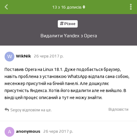
13
з
16
дописів
Різне
Видалити Yandex з Opera
W
WikNik
26 черв 2017 р.
Поставив Opera на Linux 18.1. Дуже подобається браузер,
навіть проблема з установкою WhatsApp відпала сама собою,
месенжер присутній на бічній панелі. Але дошкуляє
присутність Яндекса. Хотів його видалити але не вийшло. В
вінді цей процес описаний а тут не можу знайти.
Відповісти
Segoy
відповіли на це.
A
anonymous
26 черв 2017 р.