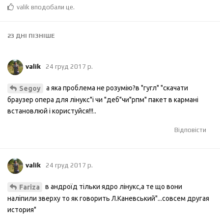
valik
вподобали це
.
23 ДНІ
ПІЗНІШЕ
valik
24 груд 2017 р.
а яка проблема не розумію?в "гугл" "скачати
Segoy
браузер опера для лінукс"і чи "деб"чи"рпм" пакет в кармані
встановлюй і користуйся!!!..
Відповісти
valik
24 груд 2017 р.
в андроїд тільки ядро лінукс,а те що вони
Fariza
наліпили зверху то як говорить Л.Каневський"...совсем другая
история"