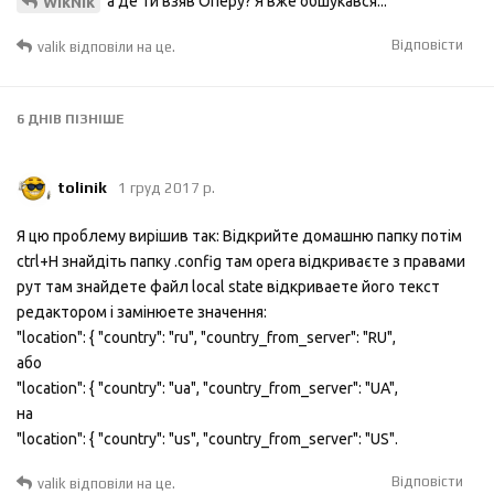
а де ти взяв Оперу? Я вже обшукався...
WikNik
Відповісти
valik
відповіли на це.
6 ДНІВ
ПІЗНІШЕ
tolinik
1 груд 2017 р.
Я цю проблему вирішив так: Відкрийте домашню папку потім
ctrl+H знайдіть папку .config там opera відкриваєте з правами
рут там знайдете файл local state відкриваете його текст
редактором і замінюете значення:
"location": { "country": "ru", "country_from_server": "RU",
або
"location": { "country": "ua", "country_from_server": "UA",
на
"location": { "country": "us", "country_from_server": "US".
Відповісти
valik
відповіли на це.