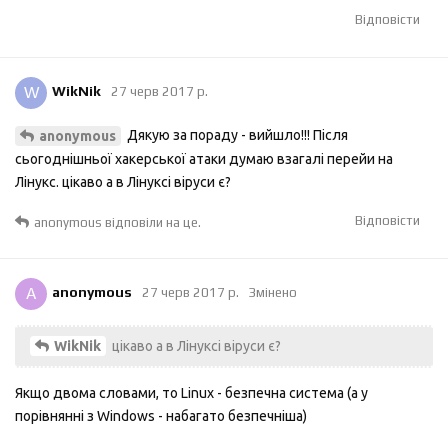
Відповісти
W
WikNik
27 черв 2017 р.
Дякую за пораду - вийшло!!! Після
anonymous
сьогоднішньої хакерської атаки думаю взагалі перейи на
Лінукс. цікаво а в Лінуксі віруси є?
Відповісти
anonymous
відповіли на це.
A
anonymous
27 черв 2017 р.
Змінено
цікаво а в Лінуксі віруси є?
WikNik
Якщо двома словами, то Linux - безпечна система (а у
порівнянні з Windows - набагато безпечніша)