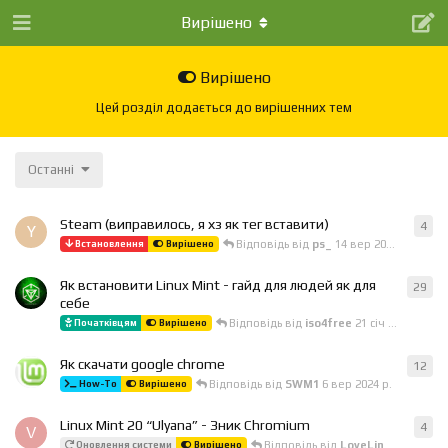
Вирішено
Вирішено
Цей розділ додається до вирішенних тем
Останні
Steam (виправилось, я хз як тег вставити)
4
4
ві
Y
Відповідь від
ps_
14 вер 2025 р.
Встановлення
Вирішено
Як встановити Linux Mint - гайд для людей як для
29
29
в
себе
Відповідь від
iso4free
21 січ 2025 р.
Початківцям
Вирішено
Як скачати google chrome
12
12
в
Відповідь від
SWM1
6 вер 2024 р.
How-To
Вирішено
Linux Mint 20 “Ulyana” - Зник Chromium
4
4
ві
V
Відповідь від
LoveLinux
16 черв 
Оновлення системи
Вирішено