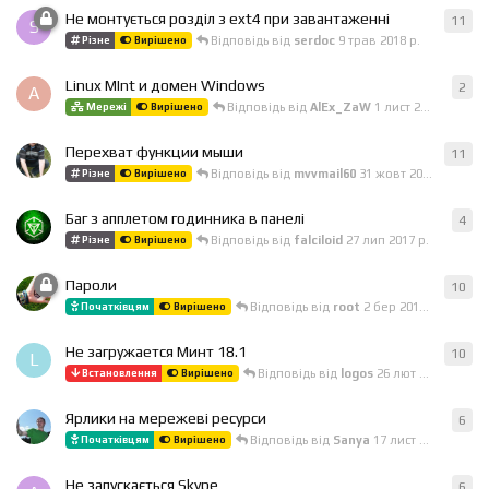
Не монтується розділ з ext4 при завантаженні
11
11
в
S
Відповідь від
serdoc
9 трав 2018 р.
Різне
Вирішено
Linux MInt и домен Windows
2
2
ві
A
Відповідь від
AlEx_ZaW
1 лист 2017 р.
Мережі
Вирішено
Перехват функции мыши
11
11
в
Відповідь від
mvvmail60
31 жовт 2017 р.
Різне
Вирішено
Баг з апплетом годинника в панелі
4
4
ві
Відповідь від
falciloid
27 лип 2017 р.
Різне
Вирішено
Пароли
10
10
в
Відповідь від
root
2 бер 2017 р.
Початківцям
Вирішено
Не загружается Минт 18.1
10
10
в
L
Відповідь від
logos
26 лют 2017 р.
Встановлення
Вирішено
Ярлики на мережеві ресурси
6
6
ві
Відповідь від
Sanya
17 лист 2016 р.
Початківцям
Вирішено
Не запускається Skype
6
6
ві