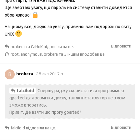
при старті, та й вже підключеним.
Ще звертаю увагу, що пароль на систему ставити доведется
обов'язково!
На цьому все, дякую за увагу, приємної вам подорожі по світу
UNIX
Відповісти
brokera
та
CaHuK
відповіли на це.
root
,
anonymous
,
brokera
та
3
іншим
вподобав це
.
B
brokera
26 лип 2017 р.
Спершу раджу скористатися программою
falciloid
gparted для розмітки диску, так як інсталлятор не з усім
зможе впоратись.
Привіт. Де взяти цю прогу gparted?
Відповісти
falciloid
відповіли на це.