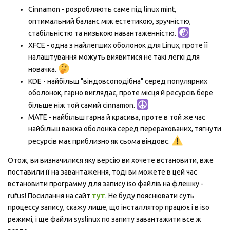
Cinnamon - розробляють саме під linux mint,
оптимальний баланс між естетикою, зручністю,
стабільністю та низькою навантаженністю.
XFCE - одна з найлегших оболонок для Linux, проте її
налаштування можуть виявитися не такі легкі для
новачка.
KDE - найбільш "віндовсоподібна" серед популярних
оболонок, гарно виглядає, проте місця й ресурсів бере
більше ніж той самий cinnamon.
MATE - найбільш гарна й красива, проте в той же час
найбільш важка оболонка серед перерахованих, тягнути
ресурсів має приблизно як сьома віндовс.
Отож, ви визначилися яку версію ви хочете встановити, вже
поставили її на завантаження, тоді ви можете в цей час
встановити программу для запису iso файлів на флешку -
rufus! Посилання на сайт
тут
. Не буду пояснювати суть
процессу запису, скажу лише, що інсталлятор працює і в iso
режимі, і ще файли syslinux по запиту завантажити все ж