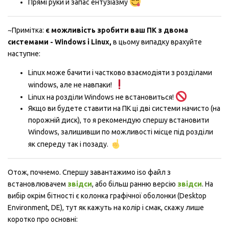
Прямі руки й запас ентузіазму
~Примітка:
є можливість зробити ваш ПК з двома
системами - Windows і Linux,
в цьому випадку врахуйте
наступне:
Linux може бачити і частково взаємодіяти з розділами
windows, але не навпаки!
Linux на розділи Windows не встановиться!
Якщо ви будете ставити на ПК ці дві системи начисто (на
порожній диск), то я рекомендую спершу встановити
Windows, залишивши по можливості місце під розділи
як спереду так і позаду.
Отож, почнемо. Спершу завантажимо iso файл з
встановлювачем
звідси
, або більш ранню версію
звідси
. На
вибір окрім бітності є колонка графічної оболонки (Desktop
Environment, DE), тут як кажуть на колір і смак, скажу лише
коротко про основні: