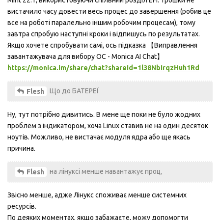
Mint 22.1, використовуючи спільний розділ EFI. Трошки не
вистачило часу довести весь процес до завершення (робив це
все на роботі паралельно іншим робочим процесам), тому
завтра спробую наступні кроки і відпишусь по результатах.
Якщо хочете спробувати самі, ось підказка 【Виправлення
завантажувача для вибору ОС - Monica AI Chat】
https://monica.im/share/chat?shareId=1l38NbIrqzHuh1Rd
Що до БАТЕРЕЇ
Flesh
Ну, тут потрібно дивитись. В мене ще поки не було жодних
проблем з індикатором, хоча Linux ставив не на один десяток
ноутів. Можливо, не вистачає модуля ядра або ще якась
причина.
на лінуксі менше навантажує проц,
Flesh
Звісно менше, адже Лінукс споживає менше системних
ресурсів.
По деяких моментах, якщо забажаєте, можу допомогти