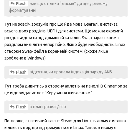
навіщо стільки “дисків” да ще у різному
Flesh
форматуванні
Тут не зовсім зрозумів про що йде мова. Взагалі, вистачає
всього двох розділів, UEFI і для системи. Ще можна окремий
розділ виділити під домашній каталог. Swap зараз окремо
розділом виділяти непортібно. Якщо буде необхідність, Linux
створює Swap-файл в кореневій системі (схоже як це
зроблено в Windows).
відсутня, чи пропала індикація заряду АКБ
Flesh
Тут треба дивитись в сторону аплетів на панелі. В Cinnamon за
це відповідає аплет “Керування живленням”.
в плані розваг/ігор
Flesh
По-перше, є нативний клієнт Steam для Linux, в якому є велика
кількість ігор, що підтримуються в Linux. Також в ньому є