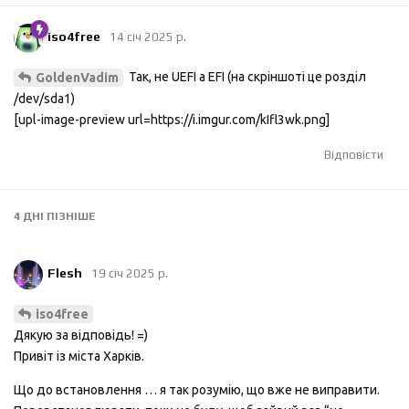
iso4free
14 січ 2025 р.
Так, не UEFI а EFI (на скріншоті це розділ
GoldenVadim
/dev/sda1)
[upl-image-preview url=https://i.imgur.com/kIfl3wk.png]
Відповісти
4 ДНІ
ПІЗНІШЕ
Flesh
19 січ 2025 р.
iso4free
Дякую за відповідь! =)
Привіт із міста Харків.
Що до встановлення … я так розумію, що вже не виправити.