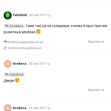
falciloid
26 лип 2017 р.
Саме так) Це не складніше, а може й простіше ніж
brokera
розмітка в windows
Відповісти
brokera
відповіли на це.
brokera
вподобали це
.
B
brokera
26 лип 2017 р.
falciloid
Дякую
Відповісти
B
brokera
26 лип 2017 р.