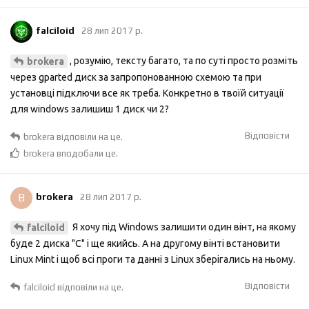
falciloid
28 лип 2017 р.
, розумію, тексту багато, та по суті просто розміть
brokera
через gparted диск за запропонованною схемою та при
установці підключи все як треба. Конкретно в твоїй ситуації
для windows залишиш 1 диск чи 2?
Відповісти
brokera
відповіли на це.
brokera
вподобали це
.
B
brokera
28 лип 2017 р.
Я хочу під Windows залишити один вінт, на якому
falciloid
буде 2 диска "С" і ще якийсь. А на другому вінті встановити
Linux Mint і щоб всі проги та данні з Linux зберігались на ньому.
Відповісти
falciloid
відповіли на це.