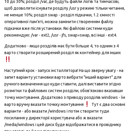
10 до 30%; розділ /var, де будуть файли логів та тимчасові,
щоб дозволяти існувати розділу /usr у режимі тільки читання,
не менше 10%; розділ swap - розділ підкачки, 1.2 ємності
оперативної пам'яті, можна замінити створенням файлу
підкачки вже після установки. Які файлові системи куди
рекомендую: /var - ext2, /usr - jfs, swap=swap, всі інші - ext4.
Додатково - якщо розділів має бути більше 4, то одним з 4
варто створити розширений розділ як контейнер для інших
Наступний крок - запуск інсталлятора! На що зверну увагу - на
запит варіанту установки варто вибрати "інший варіант" для
ручного визначення що куди ставити, далі виставити згідно
розмітки та файлових систем розділи, обов'язково вказавши
точку монтування. Додатково з приводу розділів windows - Їм
варто вручну вказати точкку монтування
Тут є два основні
варіанти - або вказати /windows і потім створити туди
посилання у директорії користувача або ж вказати
/media/windows і цей диск буде відображатися в провіднику