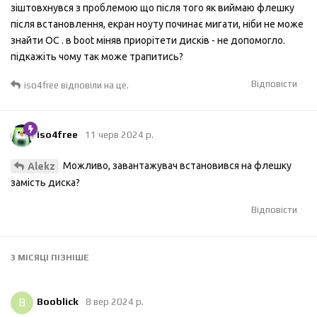
зіштовхнувся з проблемою що після того як виймаю флешку
після встановлення, екран ноуту починає мигати, ніби не може
знайти ОС . в boot міняв приорітети дисків - не допомогло.
підкажіть чому так може трапитись?
Відповісти
iso4free
відповіли на це.
iso4free
11 черв 2024 р.
Можливо, завантажувач встановився на флешку
Alekz
замість диска?
Відповісти
3 МІСЯЦІ
ПІЗНІШЕ
B
Booblick
8 вер 2024 р.