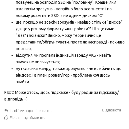
повзунец на розподіл SSD на “половину”. Краще, як я
вже потім зрозумів - попрібно було все знести і по
новому розмітити SSD, а не одним диском “С”;
ще, покищо не зовсім зрозумів - навіщо стільки “дисків”
да ще у різному форматуванні робити?? Що це саме
“дає” і які зиски? Звісно, можу теоритично це
представити/обґрунтувати, проте як насправді - покищо
не знаю;
відсутня, чи пропала індикація заряду АКБ - навіть
значок не висвічується;
ну і класика жанру, то вже зрозуміло - не все бачить що
віндовс, і в плані розваг/ігор - проблема хоч щось
знайти.
PS#2 Може хтось, щось підскаже - буду радий за підсказку/
відповідь =)
Відповісти
iso4free
відповіли на це.
Flesh
вподобали це
.