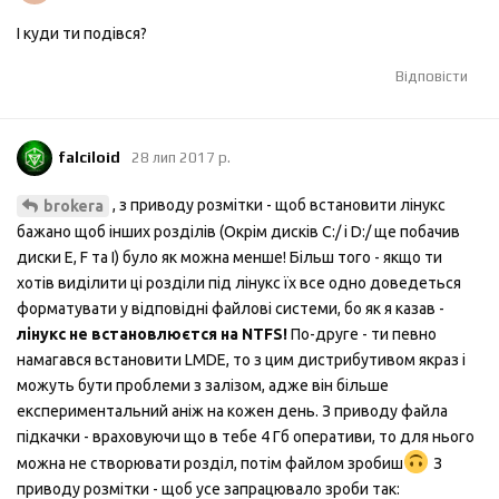
І куди ти подівся?
Відповісти
falciloid
28 лип 2017 р.
, з приводу розмітки - щоб встановити лінукс
brokera
бажано щоб інших розділів (Окрім дисків C:/ і D:/ ще побачив
диски E, F та I) було як можна менше! Більш того - якщо ти
хотів виділити ці розділи під лінукс їх все одно доведеться
форматувати у відповідні файлові системи, бо як я казав -
лінукс не встановлюєтся на NTFS!
По-друге - ти певно
намагався встановити LMDE, то з цим дистрибутивом якраз і
можуть бути проблеми з залізом, адже він більше
експериментальний аніж на кожен день. З приводу файла
підкачки - враховуючи що в тебе 4 Гб оперативи, то для нього
можна не створювати розділ, потім файлом зробиш
З
приводу розмітки - щоб усе запрацювало зроби так: