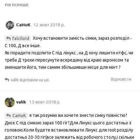
РІК
ПІЗНІШЕ
CaHuK
12 жовт 2018 р.
Хочу встановити замість сімки, зараз розподіл -
falciloid
С 100, Д все інше.
Як порадите поділити С під лінукс , на Д хочу лишити нтфс, чи
треба Д трохи пересунути всередину від краю акронісом та
зменшити його, тим самим збільшивши місце для мінт ?
Відповісти
valik
відповіли на це.
valik
13 жовт 2018 р.
я так розумію ви хочете знести сімку повністю?
CaHuK
Диск С під сімкою зараз 100 гіг?Для Лінукс цього достатньо з
головою.Коли будете встановлювати Лінукс для root розділу
достатньо 20-30 гіг(все залежить від робочого столу,і скільки