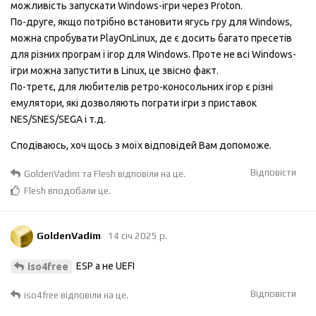
можливість запускати Windows-ігри через Proton.
По-друге, якщо потрібно встановити ягусь гру для Windows,
можна спробувати PlayOnLinux, де є досить багато пресетів
для різних програм і ігор для Windows. Проте не всі Windows-
ігри можна запустити в Linux, це звісно факт.
По-третє, для любителів ретро-коносольних ігор є різні
емулятори, які дозволяють пограти ігри з приставок
NES/SNES/SEGA і т.д.
Сподіваюсь, хоч щось з моїх відповідей Вам допоможе.
Відповісти
GoldenVadim
та
Flesh
відповіли на це.
Flesh
вподобали це
.
GoldenVadim
14 січ 2025 р.
ESP а не UEFI
iso4free
Відповісти
iso4free
відповіли на це.