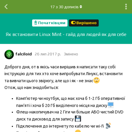
17
з
30
дописів
Початківцям
Вирішено
Як встановити Linux Mint - гайд для людей як для себе
falciloid
26 лип 2017 р.
Змінено
Доброго дня, от в якісь часи вирішив я написати таку собі
інструкцію для тих хто хоче випробувати Лінукс, встановити
та вивчати цього звірюгу, але що і як - не знає
Отож, що нам знадобиться:
Комп'ютер чи ноутбук, що має хоча б 1-2 Гб оперативної
пам'яті і хоча б 20 Гб виділеного місця на диску
Флеш-накопичувач на 2 Гіги чи більше АБО чистий DVD
диск та дисковод для запису
Підключення до інтернету по кабелю чи wi-fi