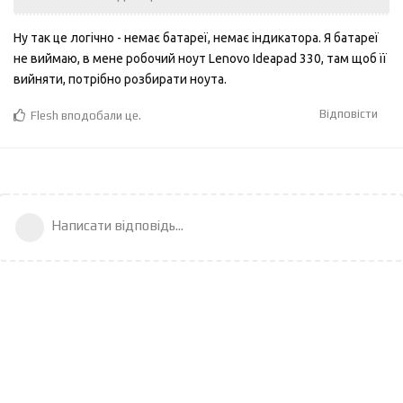
Ну так це логічно - немає батареї, немає індикатора. Я батареї
не виймаю, в мене робочий ноут Lenovo Ideapad 330, там щоб її
вийняти, потрібно розбирати ноута.
Відповісти
Flesh
вподобали це
.
Написати відповідь...