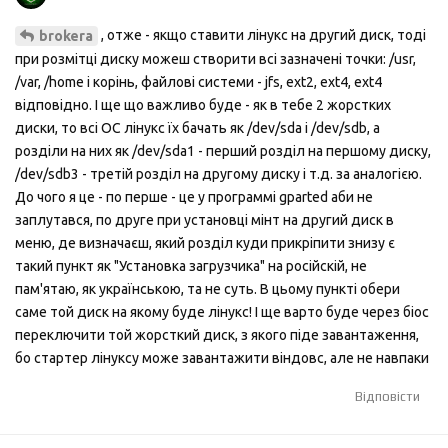
, отже - якщо ставити лінукс на другий диск, тоді
brokera
при розмітці диску можеш створити всі зазначені точки: /usr,
/var, /home і корінь, файлові системи - jfs, ext2, ext4, ext4
відповідно. І ще що важливо буде - як в тебе 2 жорстких
диски, то всі ОС лінукс їх бачать як /dev/sda і /dev/sdb, а
розділи на них як /dev/sda1 - перший розділ на першому диску,
/dev/sdb3 - третій розділ на другому диску і т.д. за аналогією.
До чого я це - по перше - це у программі gparted аби не
заплутався, по друге при установці мінт на другий диск в
меню, де визначаєш, який розділ куди прикріпити знизу є
такий пункт як "Установка загрузчика" на російскій, не
пам'ятаю, як українською, та не суть. В цьому пункті обери
саме той диск на якому буде лінукс! І ще варто буде через біос
переключити той жорсткий диск, з якого піде завантаження,
бо стартер лінуксу може завантажити віндовс, але не навпаки
Відповісти