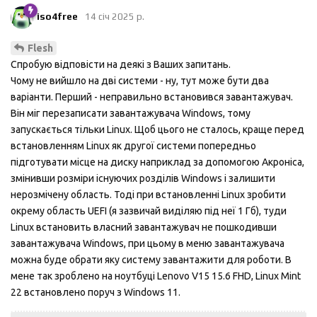
iso4free
14 січ 2025 р.
Flesh
Спробую відповісти на деякі з Ваших запитань.
Чому не вийшло на дві системи - ну, тут може бути два
варіанти. Перший - неправильно встановився завантажувач.
Він міг перезаписати завантажувача Windows, тому
запускається тільки Linux. Щоб цього не сталось, краще перед
встановленням Linux як другої системи попередньо
підготувати місце на диску наприклад за допомогою Акроніса,
змінивши розміри існуючих розділів Windows і залишити
нерозмічену область. Тоді при встановленні Linux зробити
окрему область UEFI (я зазвичай виділяю під неї 1 Гб), туди
Linux встановить власний завантажувач не пошкодивши
завантажувача Windows, при цьому в меню завантажувача
можна буде обрати яку систему завантажити для роботи. В
мене так зроблено на ноутбуці Lenovo V15 15.6 FHD, Linux Mint
22 встановлено поруч з Windows 11.