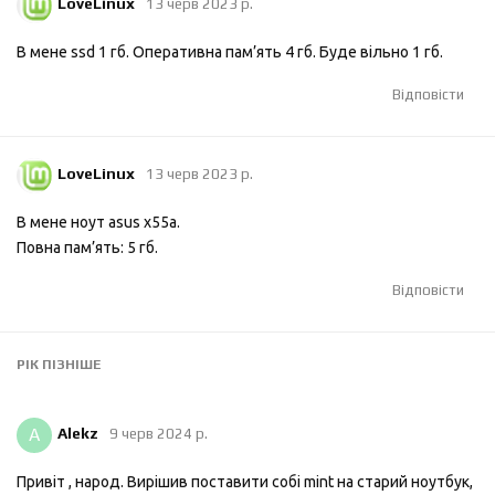
LoveLinux
13 черв 2023 р.
В мене ssd 1 гб. Оперативна пам’ять 4 гб. Буде вільно 1 гб.
Відповісти
LoveLinux
13 черв 2023 р.
В мене ноут asus x55a.
Повна пам’ять: 5 гб.
Відповісти
РІК
ПІЗНІШЕ
A
Alekz
9 черв 2024 р.
Привіт , народ. Вирішив поставити собі mint на старий ноутбук,