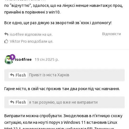
по “відчуттю”, здалося, що на лінуксі менше навантажує проц,
принайні в порівнянні з win10.
Все одно, ще раз дякую за зворотній звʼязок і допомогу!
Відповісти
iso4free
відповіли на це.
Viktor Pro
вподобали це
.
iso4free
19 січ 2025 р.
Привіт із міста Харків
Flesh
Гарне місто, в свій час прожив там два роки під час навчання.
я так розумію, що вже не виправити
Flesh
Виправити можна спробувати. Змоделював в п’ятницю схожу
ситуацію, коли на ноуті поруч з Windows 11 встановив Linux