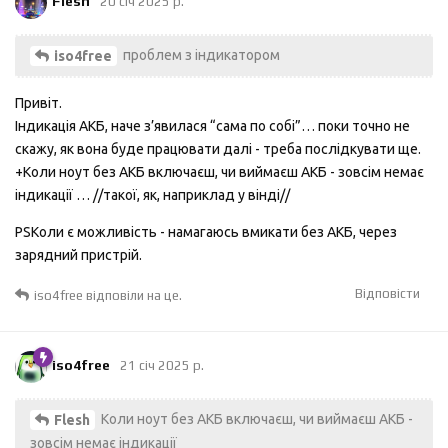
Flesh
20 січ 2025 р.
проблем з індикатором
iso4free
Привіт.
Індикація АКБ, наче з’явилася “сама по собі”… поки точно не
скажу, як вона буде працювати далі - треба послідкувати ще.
+Коли ноут без АКБ включаєш, чи виймаєш АКБ - зовсім немає
індикації … //такої, як, наприклад у вінді//
PSКоли є можливість - намагаюсь вмикати без АКБ, через
зарядний пристрій.
Відповісти
iso4free
відповіли на це.
iso4free
21 січ 2025 р.
Коли ноут без АКБ включаєш, чи виймаєш АКБ -
Flesh
зовсім немає індикації