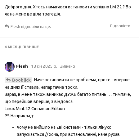
Доброго дня. Хтось намагався встановити успішно LM 22 ? Бо
як на мене це ціла трагедія.
Відповісти
Flesh
відповіли на це.
4 МІСЯЦІ
ПІЗНІШЕ
Flesh
13 січ 2025 р.
Змінено
Наче встановити не проблема, проте - вперше
Booblick
на днях її ставив, напартачив трохи.
Зараз, в мене також виникає ДУЖЕ багато питань … тимпаче,
що перейшов вперше, з віндовса.
Linux Mint 22 Cinnamon Edition
PS Наприклад:
чому не вийшло на 2ві системи - тільки лінукс
запускається // хоча, при встановленні, наче рухав