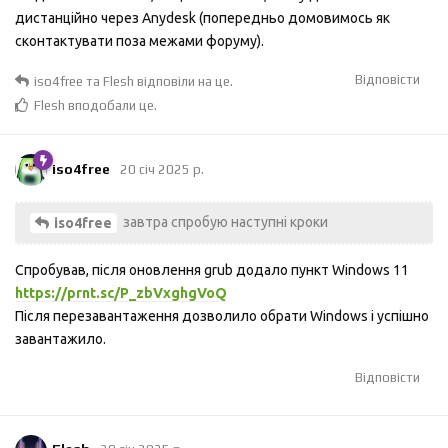
дистанційно через Anydesk (попередньо домовимось як
сконтактувати поза межами форуму).
Відповісти
iso4free
та
Flesh
відповіли на це.
Flesh
вподобали це
.
iso4free
20 січ 2025 р.
завтра спробую наступні кроки
iso4free
Спробував, після оновлення grub додало пункт Windows 11
https://prnt.sc/P_zbVxghgVoQ
Після перезавантаження дозволило обрати Windows і успішно
завантажило.
Відповісти