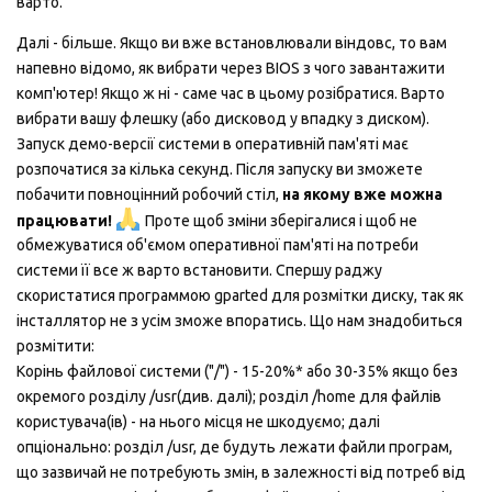
варто.
Далі - більше. Якщо ви вже встановлювали віндовс, то вам
напевно відомо, як вибрати через BIOS з чого завантажити
комп'ютер! Якщо ж ні - саме час в цьому розібратися. Варто
вибрати вашу флешку (або дисковод у впадку з диском).
Запуск демо-версії системи в оперативній пам'яті має
розпочатися за кілька секунд. Після запуску ви зможете
побачити повноцінний робочий стіл,
на якому вже можна
працювати!
Проте щоб зміни зберігалися і щоб не
обмежуватися об'ємом оперативної пам'яті на потреби
системи її все ж варто встановити. Спершу раджу
скористатися программою gparted для розмітки диску, так як
інсталлятор не з усім зможе впоратись. Що нам знадобиться
розмітити:
Корінь файлової системи ("/") - 15-20%* або 30-35% якщо без
окремого розділу /usr(див. далі); розділ /home для файлів
користувача(ів) - на нього місця не шкодуємо; далі
опціонально: розділ /usr, де будуть лежати файли програм,
що зазвичай не потребують змін, в залежності від потреб від