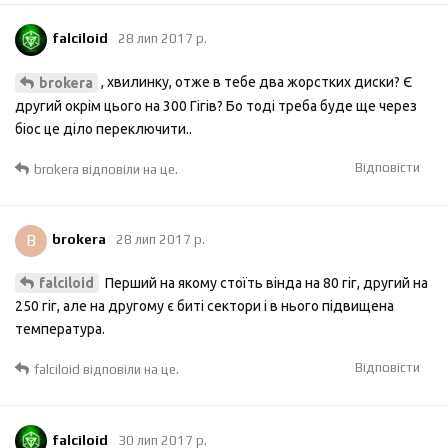
falciloid
28 лип 2017 р.
, хвилинку, отже в тебе два жорстких диски? Є
brokera
другий окрім цього на 300 Гігів? Бо тоді треба буде ще через
біос це діло переключити..
Відповісти
brokera
відповіли на це.
B
brokera
28 лип 2017 р.
Перший на якому стоїть вінда на 80 гіг, другий на
falciloid
250 гіг, але на другому є биті сектори і в нього підвищена
температура.
Відповісти
falciloid
відповіли на це.
falciloid
30 лип 2017 р.