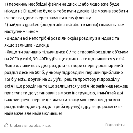
1) перекинь необхідні файли на диск C: або якщо вже буде
нікуди на D: щоб не було в тебе купи дисків. Це можна зробити
і через віндовс і через завантажену флешку.
2) зайди в gparted (розділ administration в меню) і шамань там
наступним чином:
- Видали всі непотрібні розділи окрім розділу з віндовс та
якщо залишив - диск Д
- Якщо ти залишив тільки диск C:/ то створюй розділи об'ємом
на 20Гб у ext4, 30-40Гб у jfs і ще один на те що лишится у ext4.
Якщо ж лишилось два розділи - створи спершу розширений
розділ десь на 60Гб, у ньому підрозділи, перший приблизно
15Гб у ext2, другий на 25 у jfs, і решта простору підрозділ у
ext4; і ще розділ на те що залишится у ext4. Як закінчиш можеш
приступати до установки за моєю інструкцією, і пам'ятай дві
важливі речі - перше це вказати точку монтування для всіх
розділів(віндовс-розділ треба вручну) і друге що розмітка -
найважче але найважливіше!
Відповісти
brokera
вподобали це
.