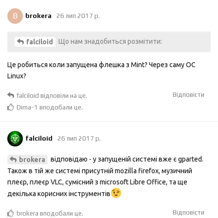
B
brokera
26 лип 2017 р.
Що нам знадобиться розмітити:
falciloid
Це робиться коли запущена флешка з Mint? Через саму ОС
Linux?
Відповісти
falciloid
відповіли на це.
Dima-1
вподобали це
.
falciloid
26 лип 2017 р.
відповідаю - у запущеній системі вже є gparted.
brokera
Також в тій же системі присутній mozilla firefox, музичний
плеєр, плеєр VLC, сумісний з microsoft Libre Office, та ще
декілька корисних інструментів
Відповісти
brokera
вподобали це
.