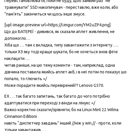
Перевстановлювати, поки не буду, щоб зайвий раз “не
травмувати” SSD накопичувач - переставлю, вже коли, або
“пам’ять” закінчиться чи щось інше змусе.
[upl-image-preview url=https://i.imgur.com/YM2uZP4.png]
Що до БАТЕРЕЇ - дивився, як сказали аплет живлення, не
допомогло…
Хіба що … там є вкладка, типу завантажити з інтернету ….
тільки ХЗ яку тоді краще шукати, бо не хочеться знов фігні
наклацати …
читав раніше, на цю тему коменти - там, наприклад, одна
дівчина поставила якийсь аплет акб, і в неї потім по показує шо
попало, то глючить =/
Може порадите якийсь перевірений?? Lenovo G570.
ЕХ . . . так багато запитань, так багато до чого потрібно
адаптуватися при переході з вінди на лінукс =/
Важко коректно сказати/зрівняти, бо на Linux Mint 22 Wilma
Cinnamon Editionі
навіть “диспетчер завдань” інший //ніж у win.// - проте, коли
тільки завантажив . . .