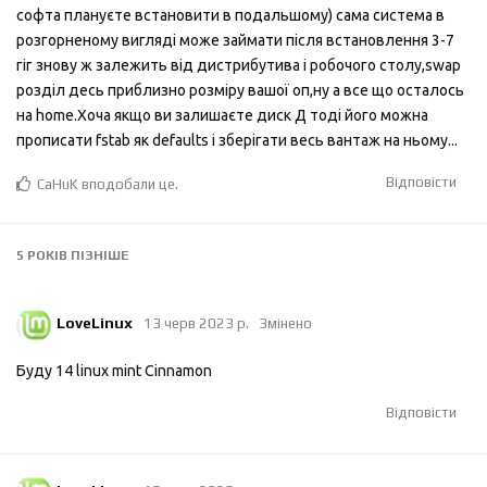
софта плануєте встановити в подальшому) сама система в
розгорненому вигляді може займати після встановлення 3-7
гіг знову ж залежить від дистрибутива і робочого столу,swap
розділ десь приблизно розміру вашої оп,ну а все що осталось
на home.Хоча якщо ви залишаєте диск Д тоді його можна
прописати fstab як defaults і зберігати весь вантаж на ньому...
Відповісти
CaHuK
вподобали це
.
5 РОКІВ
ПІЗНІШЕ
LoveLinux
13 черв 2023 р.
Змінено
Буду 14 linux mint Cinnamon
Відповісти