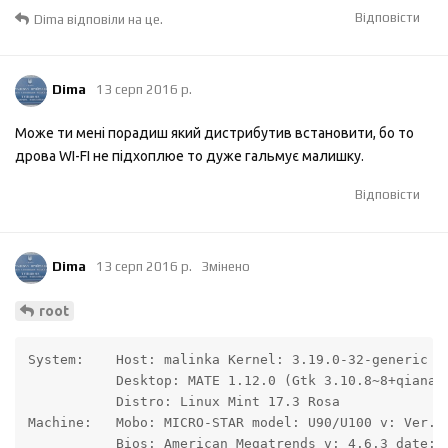
Відповісти
Dima
відповіли на це.
Dima
13 серп 2016 р.
Може ти мені порадиш який дистрибутив встановити, бо то
дрова WI-FI не підхоплюе то дуже гальмує малишку.
Відповісти
Dima
13 серп 2016 р.
Змінено
root
System:    Host: malinka Kernel: 3.19.0-32-generic i6
           Desktop: MATE 1.12.0 (Gtk 3.10.8~8+qiana)

           Distro: Linux Mint 17.3 Rosa

Machine:   Mobo: MICRO-STAR model: U90/U100 v: Ver.00
           Bios: American Megatrends v: 4.6.3 date: 1