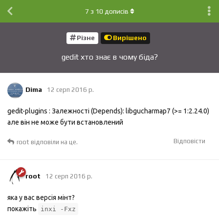
7
з
10
дописів
Різне
Вирішено
gedit хто знає в чому біда?
Dima
12 серп 2016 р.
gedit-plugins : Залежності (Depends): libgucharmap7 (>= 1:2.24.0)
але він не може бути встановлений
Відповісти
root
відповіли на це.
root
12 серп 2016 р.
яка у вас версія мінт?
покажіть
inxi -Fxz