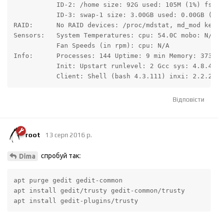
           ID-2: /home size: 92G used: 105M (1%) fs: 
           ID-3: swap-1 size: 3.00GB used: 0.00GB (0%
RAID:      No RAID devices: /proc/mdstat, md_mod kern
Sensors:   System Temperatures: cpu: 54.0C mobo: N/A

           Fan Speeds (in rpm): cpu: N/A

Info:      Processes: 144 Uptime: 9 min Memory: 373.0
           Init: Upstart runlevel: 2 Gcc sys: 4.8.4

           Client: Shell (bash 4.3.111) inxi: 2.2.28
Відповісти
root
13 серп 2016 р.
спробуй так:
Dima
apt purge gedit gedit-common

apt install gedit/trusty gedit-common/trusty

apt install gedit-plugins/trusty