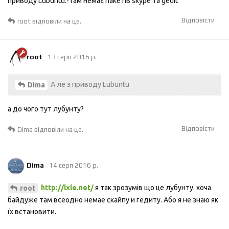
приводу Lubuntu:-там немає пакетів skype та gedit
Відповісти
root
відповіли на це.
root
13 серп 2016 р.
А ле з приводу Lubuntu
Dima
а до чого тут лубунту?
Відповісти
Dima
відповіли на це.
Dima
14 серп 2016 р.
http://lxle.net/
я так зрозумів що це лубунту. хоча
root
байдуже там всеодно немае скайпу и гедиту. Або я не знаю як
їх встановити.