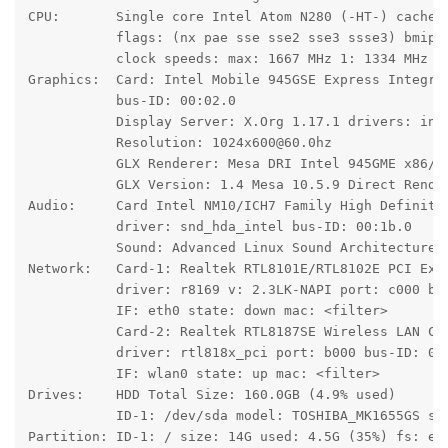
CPU:       Single core Intel Atom N280 (-HT-) cache: 
           flags: (nx pae sse sse2 sse3 ssse3) bmips:
           clock speeds: max: 1667 MHz 1: 1334 MHz 2:
Graphics:  Card: Intel Mobile 945GSE Express Integrat
           bus-ID: 00:02.0

           Display Server: X.Org 1.17.1 drivers: inte
           Resolution: 1024x600@60.0hz

           GLX Renderer: Mesa DRI Intel 945GME x86/MM
           GLX Version: 1.4 Mesa 10.5.9 Direct Render
Audio:     Card Intel NM10/ICH7 Family High Definitio
           driver: snd_hda_intel bus-ID: 00:1b.0

           Sound: Advanced Linux Sound Architecture v
Network:   Card-1: Realtek RTL8101E/RTL8102E PCI Expr
           driver: r8169 v: 2.3LK-NAPI port: c000 bus
           IF: eth0 state: down mac: <filter>

           Card-2: Realtek RTL8187SE Wireless LAN Con
           driver: rtl818x_pci port: b000 bus-ID: 02:
           IF: wlan0 state: up mac: <filter>

Drives:    HDD Total Size: 160.0GB (4.9% used)

           ID-1: /dev/sda model: TOSHIBA_MK1655GS siz
Partition: ID-1: / size: 14G used: 4.5G (35%) fs: ext