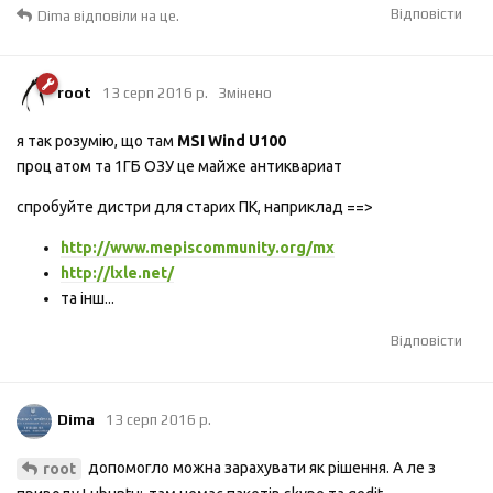
Відповісти
Dima
відповіли на це.
root
13 серп 2016 р.
Змінено
я так розумію, що там
MSI Wind U100
проц атом та 1ГБ ОЗУ це майже антиквариат
спробуйте дистри для старих ПК, наприклад ==>
http://www.mepiscommunity.org/mx
http://lxle.net/
та інш...
Відповісти
Dima
13 серп 2016 р.
допомогло можна зарахувати як рішення. А ле з
root