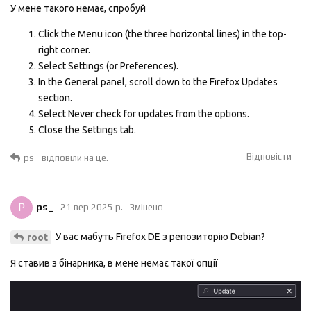
У мене такого немає, спробуй
Click the Menu icon (the three horizontal lines) in the top-
right corner.
Select Settings (or Preferences).
In the General panel, scroll down to the Firefox Updates
section.
Select Never check for updates from the options.
Close the Settings tab.
Відповісти
ps_
відповіли на це.
P
ps_
21 вер 2025 р.
Змінено
У вас мабуть Firefox DE з репозиторію Debian?
root
Я ставив з бінарника, в мене немає такої опції