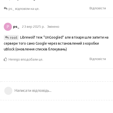
Відповісти
ps_
відповіли на це.
P
ps_
23 вер 2025 р.
Змінено
Librewolf теж “UnGoogled” але втіхаря шле запити на
root
сервери того само Google через встановлений з коробки
uBlock (оновлення списків блокувань)
Відповісти
Hereigo
вподобали це
.
Написати відповідь...