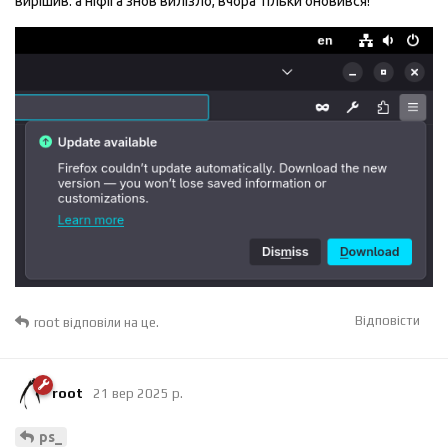
вирішив: а ніфіга знов вилізло, вчора тільки оновився!
Відповісти
root
відповіли на це.
root
21 вер 2025 р.
ps_