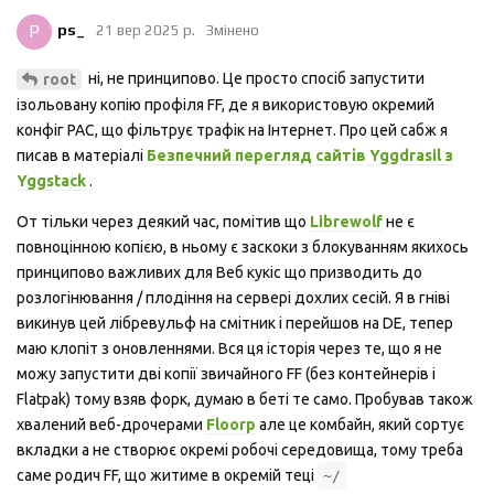
P
ps_
21 вер 2025 р.
Змінено
ні, не принципово. Це просто спосіб запустити
root
ізольовану копію профіля FF, де я використовую окремий
конфіг PAC, що фільтрує трафік на Інтернет. Про цей сабж я
писав в матеріалі
Безпечний перегляд сайтів Yggdrasil з
Yggstack
.
От тільки через деякий час, помітив що
Librewolf
не є
повноцінною копією, в ньому є заскоки з блокуванням якихось
принципово важливих для Веб кукіс що призводить до
розлогінювання / плодіння на сервері дохлих сесій. Я в гніві
викинув цей лібревульф на смітник і перейшов на DE, тепер
маю клопіт з оновленнями. Вся ця історія через те, що я не
можу запустити дві копії звичайного FF (без контейнерів і
Flatpak) тому взяв форк, думаю в беті те само. Пробував також
хвалений веб-дрочерами
Floorp
але це комбайн, який сортує
вкладки а не створює окремі робочі середовища, тому треба
саме родич FF, що житиме в окремій теці
~/