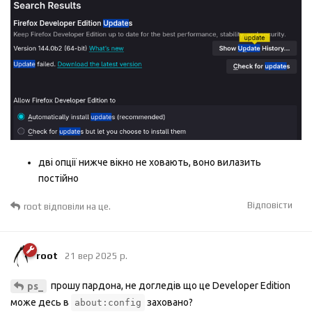
дві опції нижче вікно не ховають, воно вилазить
постійно
Відповісти
root
відповіли на це.
root
21 вер 2025 р.
прошу пардона, не догледів що це Developer Edition
ps_
може десь в
заховано?
about:config