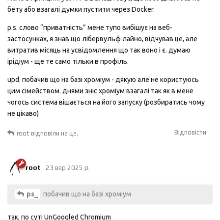
бету або взагалі думки пустити через Docker.
p.s. слово “приватність” мене тупо вибішує на веб-
застосунках, я знав що лібервульф лайно, відчував це, але
витратив місяць на усвідомлення що так воно і є. думаю
ірідіум - ще те само тільки в профіль.
upd. побачив що на базі хроміум - дякую але не користуюсь
цим сімейством. днями зніс хроміум взагалі так як в мене
чогось система вішається на його запуску (розбиратись чому
не цікаво)
Відповісти
root
відповіли на це.
root
23 вер 2025 р.
побачив що на базі хроміум
ps_
так, по суті UnGoogled Chromium