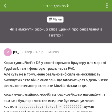
9
з
11
дописів
Різне
Як вимкнути pop-up сповіщення про оновлення в
Firefox?
P
ps_
20 вер 2025 р.
Змінено
Користуюсь Firefox DE у якості окремого браузеру для мережі
Yggdrasil, там я фільтрую трафік через PAC.
Але суть не в тому, мене реально вибісила не можливість
вимкнути кляте вікно оновлень що вилазить раз в день. Я вже
реально починаю проклинати Mozilla тільки за це.
Може хтось знайшов спосіб? На Stakoverflow не посилайте - я
там вже був, перелопатив все, наче був вимкнув через
костиль
думав
app.update.interval = 999999999