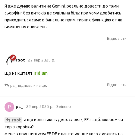
Я вже думаю валити на Gemini, реально довести до тями
сьорфінг без витоків це суцільна біль: при чому довбатись
приходиться саме в банально примітивних фукнкціях от як
вимкнення оновлень.
Відповісти
root
22 вер 2025 р.
Що на кшталт
Iridium
Відповісти
ps_
відповіли на це.
P
ps_
22 вер 2025 р.
Змінено
а що воно таке в двох словах, FF з адблокером чи
root
тор з коробки?
мене в принципі усім FF DE влаштовує, ще косо дивлюсь на