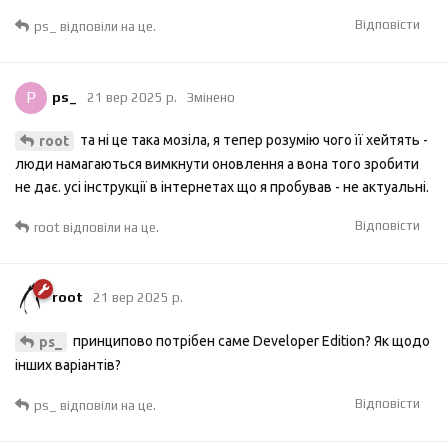
Відповісти
ps_
відповіли на це.
P
ps_
21 вер 2025 р.
Змінено
та ні це така мозіла, я тепер розумію чого її хейтять -
root
люди намагаються вимкнути оновлення а вона того зробити
не дає. усі інструкції в інтернетах що я пробував - не актуальні.
Відповісти
root
відповіли на це.
root
21 вер 2025 р.
принципово потрібен саме Developer Edition? Як щодо
ps_
інших варіантів?
Відповісти
ps_
відповіли на це.