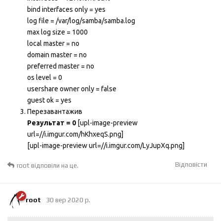
bind interfaces only = yes
log file = /var/log/samba/samba.log
max log size = 1000
local master = no
domain master = no
preferred master = no
os level = 0
usershare owner only = false
guest ok = yes
Перезавантажив
Результат = 0
[upl-image-preview
url=//i.imgur.com/hKhxeqS.png]
[upl-image-preview url=//i.imgur.com/LyJupXq.png]
Відповісти
root
відповіли на це.
root
30 вер 2020 р.