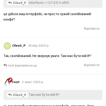
interfaces = 127.0.0.⅛ eth0
Olexii_P
це дійсно ваш інтерфейс, чи просто чужий скопійований
конфіґ?
Відповісти
O
Olexii_P
30 вер 2020 р.
Так, скопійований. Не звернув уваги. Там має бути мій IP?
Відповісти
root
відповіли на це.
root
2 жовт 2020 р.
Там має бути мій IP?
Olexii_P
ні. там потрібно прописати ваш інтерфейс. дізнатись його