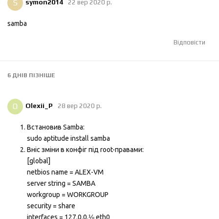
S
symon2014
22 вер 2020 р.
samba
Відповісти
6 ДНІВ
ПІЗНІШЕ
O
Olexii_P
28 вер 2020 р.
Встановив Samba:
sudo aptitude install samba
Вніс зміни в конфіг під root-правами:
[global]
netbios name = ALEX-VM
server string = SAMBA
workgroup = WORKGROUP
security = share
interfaces = 127.0.0.⅛ eth0