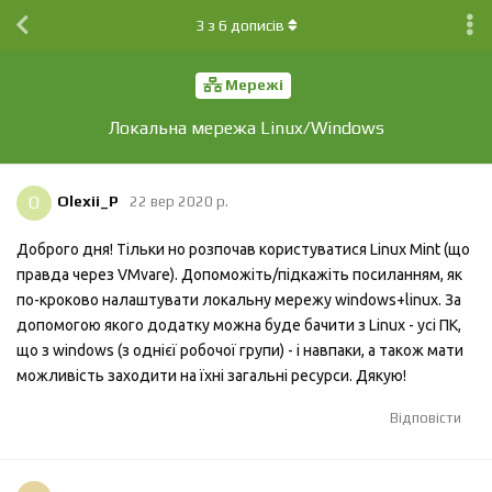
3
з
6
дописів
Мережі
Локальна мережа Linux/Windows
O
Olexii_P
22 вер 2020 р.
Доброго дня! Тільки но розпочав користуватися Linux Mint (що
правда через VMvare). Допоможіть/підкажіть посиланням, як
по-кроково налаштувати локальну мережу windows+linux. За
допомогою якого додатку можна буде бачити з Linux - усі ПК,
що з windows (з однієї робочої групи) - і навпаки, а також мати
можливість заходити на їхні загальні ресурси. Дякую!
Відповісти