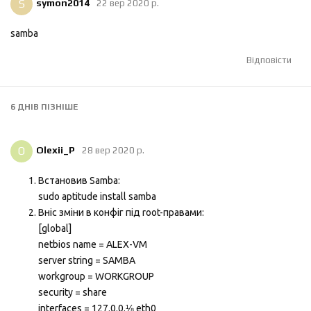
S
symon2014
22 вер 2020 р.
samba
Відповісти
6 ДНІВ
ПІЗНІШЕ
O
Olexii_P
28 вер 2020 р.
Встановив Samba:
sudo aptitude install samba
Вніс зміни в конфіг під root-правами:
[global]
netbios name = ALEX-VM
server string = SAMBA
workgroup = WORKGROUP
security = share
interfaces = 127.0.0.⅛ eth0