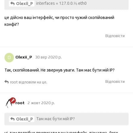
interfaces = 127.0.0.⅛ eth0
Olexii_P
це дійсно ваш інтерфейс, чи просто чужий скопійований
конфіґ?
Відповісти
O
Olexii_P
30 вер 2020 р.
Так, скопійований. Не звернув уваги. Там має бути мій IP?
Відповісти
root
відповіли на це.
root
2 жовт 2020 р.
Там має бути мій IP?
Olexii_P
ні. там потрібно прописати ваш інтерфейс. дізнатись його