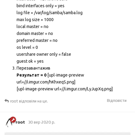
bind interfaces only = yes
log file = /var/log/samba/samba.log
max log size = 1000
local master = no
domain master = no
preferred master = no
os level = 0
usershare owner only = false
guest ok = yes
Перезавантажив
Результат = 0
[upl-image-preview
url=//i.imgur.com/hKhxeqS.png]
[upl-image-preview url=//i.imgur.com/LyJupXq.png]
Відповісти
root
відповіли на це.
root
30 вер 2020 р.