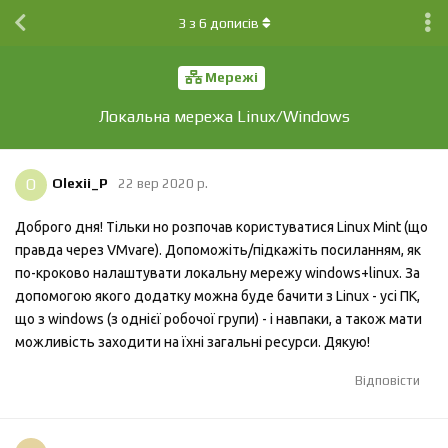
3
з
6
дописів
Мережі
Локальна мережа Linux/Windows
O
Olexii_P
22 вер 2020 р.
Доброго дня! Тільки но розпочав користуватися Linux Mint (що
правда через VMvare). Допоможіть/підкажіть посиланням, як
по-кроково налаштувати локальну мережу windows+linux. За
допомогою якого додатку можна буде бачити з Linux - усі ПК,
що з windows (з однієї робочої групи) - і навпаки, а також мати
можливість заходити на їхні загальні ресурси. Дякую!
Відповісти