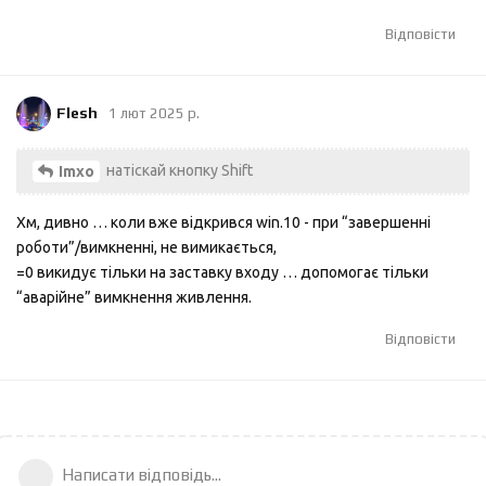
Відповісти
Flesh
1 лют 2025 р.
натіскай кнопку Shift
Imxo
Хм, дивно … коли вже відкрився win.10 - при “завершенні
роботи”/вимкненні, не вимикається,
=0 викидує тільки на заставку входу … допомогає тільки
“аварійне” вимкнення живлення.
Відповісти
Написати відповідь...