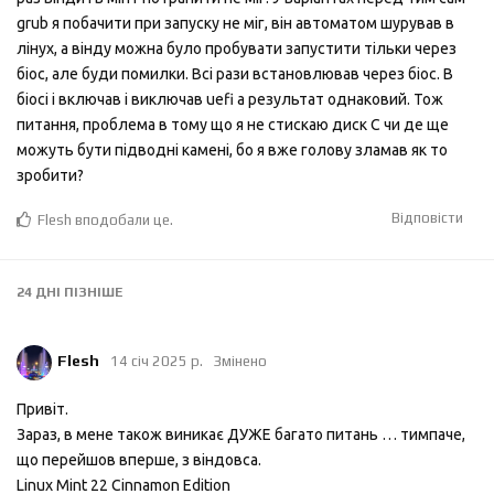
grub я побачити при запуску не міг, він автоматом шурував в
лінух, а вінду можна було пробувати запустити тільки через
біос, але буди помилки. Всі рази встановлював через біос. В
біосі і включав і виключав uefi а результат однаковий. Тож
питання, проблема в тому що я не стискаю диск С чи де ще
можуть бути підводні камені, бо я вже голову зламав як то
зробити?
Відповісти
Flesh
вподобали це
.
24 ДНІ
ПІЗНІШЕ
Flesh
14 січ 2025 р.
Змінено
Привіт.
Зараз, в мене також виникає ДУЖЕ багато питань … тимпаче,
що перейшов вперше, з віндовса.
Linux Mint 22 Cinnamon Edition