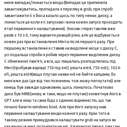
мене випадає/ломається вінда.(Випадає це припиняла
завантажуватись, пропадала з переліку в grub, при спробі
завантажити її з біоса казало щось по типу немає диску, а
ломається це коли я її запускаю і вона кожен запуск проходить
етап первинного налаштування). Зносив і переставляв вже
разів з 10 з 0, тому варіанти реакцій різні, але це відбувається
кожен раз при встановленні Мінта після першого разу. При
першому встановленні я ставив на виділене місце з диску С,
усі подальші спроби я робив через первинне виділення диску
С обмеженої пам’яті, а вся, що лишалась розподілялась під
Мінт(пробував варіації 750 під ext2 решта ext4, 750-ext2, 1024-
efi, решта ext4(якщо плутаю назви ext не бийте капцями, бо
мені вже дах їде від тих позначень тож можу поплутати)) але
кінець був завжди однаковим, щось ломалось. Початково
диск був MRB(знову ж таки, якщо не плутаю) конветнув його в
GPT але в кінці та сама біда з єдиною відмінністю, що так
почало бачити windows boot. Але при його запуску мав
первинне налаштування вінди кожного разу. Крім того в
такому режимі примудрився налаштувати grub на запуск як
раз вінди і в мінт потрапити не міг. У варіантах перед тим сам