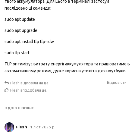
твого аккумулятора. Для цього в терміналі застосуй
послідовно ці команди:
sudo apt update
sudo apt upgrade
sudo apt install tlp tlp-rdw
sudo tlp start
TLP оптимізує витрату енергії аккумулятора та працюватиме в
автоматичному режимі, дуже корисна утиліта для ноутбуків.
Відповісти
Flesh
відповіли на це.
Flesh
вподобали це
.
9 ДНІВ
ПІЗНІШЕ
Flesh
1 лют 2025 р.