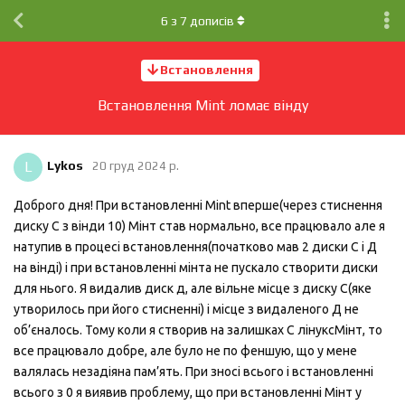
6
з
7
дописів
Встановлення
Встановлення Mint ломає вінду
L
Lykos
20 груд 2024 р.
Доброго дня! При встановленні Mint вперше(через стиснення
диску С з вінди 10) Мінт став нормально, все працювало але я
натупив в процесі встановлення(початково мав 2 диски С і Д
на вінді) і при встановленні мінта не пускало створити диски
для нього. Я видалив диск д, але вільне місце з диску С(яке
утворилось при його стисненні) і місце з видаленого Д не
об’єналось. Тому коли я створив на залишках С лінуксМінт, то
все працювало добре, але було не по феншую, що у мене
валялась незадіяна пам’ять. При зносі всього і встановленні
всього з 0 я виявив проблему, що при встановленні Мінт у