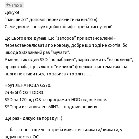
Imxo
Дякую!
“пан шифт” допоміг переключити на він.10 =)
Саме дивне - не чув що його/шифт треба тиснути =0
До цього вже думав, що “запоров” при встановленні -
перевстановлювати по новому, добре що тоді не схотів, бо
шкода SSD зайвий раз “мучати”.
У мене, так один SSD “пошабашив”, зараз лежить “на поличці”,
працює хіба, що в якості “великої” флешки - система вже на
нього не ставиться, то зависа / то зліта …
Ноут ЛЕНА НОВА G570.
2+4=6Гб ОЗП DDR3.
SSD на 120 під OS та програми + HDD під все інше.
SSD при встановлені МІНТа - поділив порівну.
Ще раз - дякую за пораду! =)
… багатеньго ще чого треба вивчати і вникати/звикати, у
відмінностях ОС.