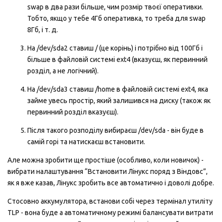
swap в два рази більше, чим розмір твоєї оперативки.
Тобто, якщо у тебе 4Гб оперативка, то треба для swap
8Гб, і т. д.
На /dev/sda2 ставиш / (це корінь) і потрібно від 100Гб і
більше в файловій системі ext4 (вказуєш, як первинний
розділ, а не логічний).
На /dev/sda3 ставиш /home в файловій системі ext4, яка
займе увесь простір, який залишився на диску (також як
первинний розділ вказуєш).
Після такого розподілу вибираєш /dev/sda - він буде в
самій горі та натискаєш встановити.
Але можна зробити ще простіше (особливо, коли новичок) -
вибрати налаштування “Встановити Лінукс поряд з Віндовс”,
як я вже казав, Лінукс зробить все автоматично і доволі добре.
Стосовно аккумулятора, встанови собі через термінал утиліту
TLP - вона буде а автоматичному режимі балансувати витрати