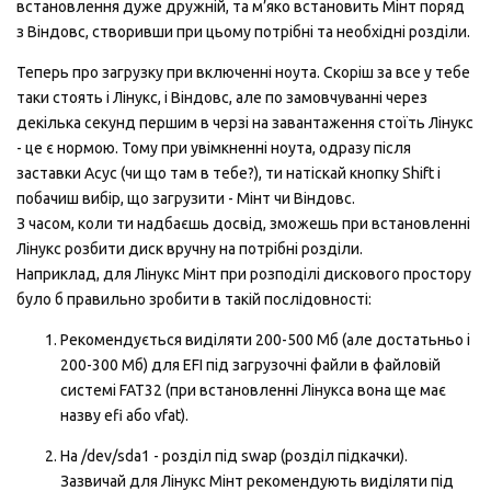
встановлення дуже дружній, та м’яко встановить Мінт поряд
з Віндовс, створивши при цьому потрібні та необхідні розділи.
Теперь про загрузку при включенні ноута. Скоріш за все у тебе
таки стоять і Лінукс, і Віндовс, але по замовчуванні через
декілька секунд першим в черзі на завантаження стоїть Лінукс
- це є нормою. Тому при увімкненні ноута, одразу після
заставки Асус (чи що там в тебе?), ти натіскай кнопку Shift і
побачиш вибір, що загрузити - Мінт чи Віндовс.
З часом, коли ти надбаєшь досвід, зможешь при встановленні
Лінукс розбити диск вручну на потрібні розділи.
Наприклад, для Лінукс Мінт при розподілі дискового простору
було б правильно зробити в такій послідовності:
Рекомендується виділяти 200-500 Мб (але достатьньо і
200-300 Мб) для EFI під загрузочні файли в файловій
системі FAT32 (при встановленні Лінукса вона ще має
назву efi або vfat).
На /dev/sda1 - розділ під swap (розділ підкачки).
Зазвичай для Лінукс Мінт рекомендують виділяти під