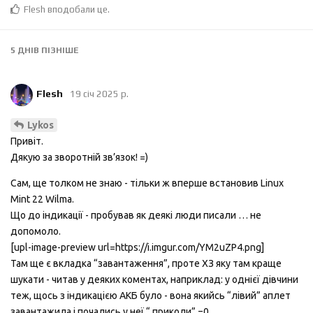
Flesh
вподобали це
.
5 ДНІВ
ПІЗНІШЕ
Flesh
19 січ 2025 р.
Lykos
Привіт.
Дякую за зворотній зв’язок! =)
Сам, ще толком не знаю - тільки ж вперше встановив Linux
Mint 22 Wilma.
Що до індикації - пробував як деякі люди писали … не
допомоло.
[upl-image-preview url=https://i.imgur.com/YM2uZP4.png]
Там ще є вкладка “завантаження”, проте ХЗ яку там краще
шукати - читав у деяких коментах, наприклад: у однієї дівчини
теж, щось з індикацією АКБ було - вона якийсь “лівий” аплет
завантажила і почались у неї “ приколи” =0