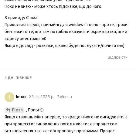
Поки не знаю - може хтось підскаже, що до чого.
З приводу Стіма.
Прикольна штука, принайні для windows точно - проте, трохи
бентежить те, що там потрібно вказувати окрім картки, ще й
адресу реестрації =0
Якщо є досвід - розкажи, цікаво буде послухати/почитати=)
Відповісти
4 ДНІ
ПІЗНІШЕ
I
Imxo
23 січ 2025 р.
Змінено
, Привіт))
Flesh
Якщо ставишь Мінт вперше, то краще нічого не вигадувати, а
при процессі встановлення погоджуватися з процессом
встановлення так, як тобі пропонує программа. Процес