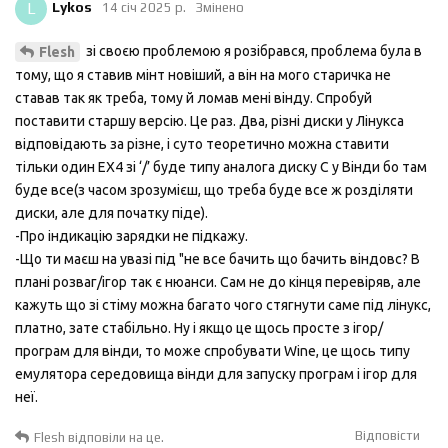
L
Lykos
14 січ 2025 р.
Змінено
зі своєю проблемою я розібрався, проблема була в
Flesh
тому, що я ставив мінт новіший, а він на мого старичка не
ставав так як треба, тому й ломав мені вінду. Спробуй
поставити старшу версію. Це раз. Два, різні диски у Лінукса
відповідають за різне, і суто теоретично можна ставити
тільки один EX4 зі ‘/’ буде типу аналога диску С у Вінди бо там
буде все(з часом зрозумієш, що треба буде все ж розділяти
диски, але для початку піде).
-Про індикацію зарядки не підкажу.
-Що ти маєш на увазі під "не все бачить що бачить віндовс? В
плані розваг/ігор так є нюанси. Сам не до кінця перевіряв, але
кажуть що зі стіму можна багато чого стягнути саме під лінукс,
платно, зате стабільно. Ну і якщо це щось просте з ігор/
програм для вінди, то може спробувати Wine, це щось типу
емулятора середовища вінди для запуску програм і ігор для
неї.
Відповісти
Flesh
відповіли на це.