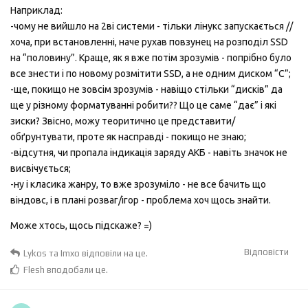
Наприклад:
-чому не вийшло на 2ві системи - тільки лінукс запускається //
хоча, при встановленні, наче рухав повзунец на розподіл SSD
на “половину”. Краще, як я вже потім зрозумів - попрібно було
все знести і по новому розмітити SSD, а не одним диском “С”;
-ще, покищо не зовсім зрозумів - навіщо стільки “дисків” да
ще у різному форматуванні робити?? Що це саме “дає” і які
зиски? Звісно, можу теоритично це представити/
обґрунтувати, проте як насправді - покищо не знаю;
-відсутня, чи пропала індикація заряду АКБ - навіть значок не
висвічується;
-ну і класика жанру, то вже зрозуміло - не все бачить що
віндовс, і в плані розваг/ігор - проблема хоч щось знайти.
Може хтось, щось підскаже? =)
Відповісти
Lykos
та
Imxo
відповіли на це.
Flesh
вподобали це
.