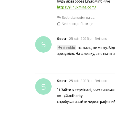
будь який образ Linux Mint - live
https://linuxmint.com/
Sectr
відповіли на це.
Sectr
вподобали це
.
Sectr
25 квiт 2023 р.
Змінено
S
на жаль, не можу. Відк
denkin
зрозуміло. На флешку, а потім як 
Sectr
25 квiт 2023 р.
Змінено
S
"1.Зайти в терміналі, ввести кома
rm ~/.Xauthority
спробувати зайти через графічний