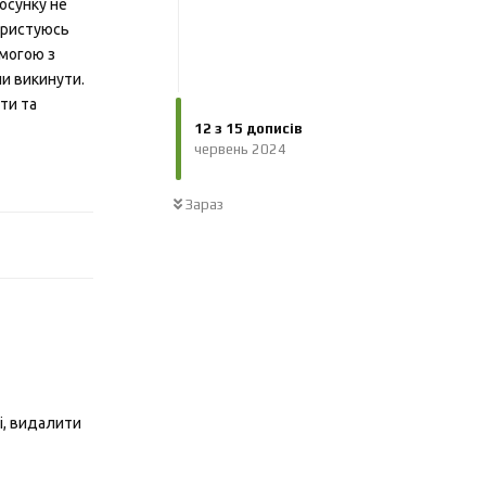
тосунку не
користуюсь
омогою з
ли викинути.
ти та
12
з
15
дописів
червень 2024
Відповісти
Зараз
і, видалити