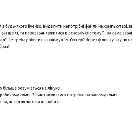
я з будь-якого live-iso, видалити непотрібні файли на компьютері, 
 він ще є), та перезавантажитися в основну систему.” - як саме зав
інал? Це треба робити на іншому комп’ютері? Через флешку, яку поті
браз?
 більше розуміється на лінуксі.
робочому компі. Завантажуватися потрібно на вашому компі.
чи, що і для чого ви це робите.