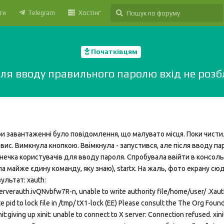
ти
Telegram
Хостінґ
Початківцям
сля вводу правильного паролю вхід не розб
при завантаженні було повідомлення, що малувато місця. Поки чисти
вис. Вимкнула кнопкою. Ввімкнула - запустився, але після вводу па
онечка користувачів для вводу пароля. Спробувала ввійти в консоль,
а майже єдину команду, яку знаю), startx. На жаль, фото екрану сю
ультат: xauth:
/serverauth.ivQNvbfw7R-n, unable to write authority file/home/user/ .Xauth
ite pid to lock file in /tmp/ tX1-lock (EE) Please consult the The Org Fou
init:giving up xinit: unable to connect to X server: Connection refused. xini