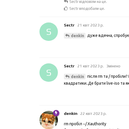
Sectr
відповіли на це.
Sectr
вподобали це
.
Sectr
21 квiт 2023 р.
S
дуже вдячна, спробу
denkin
Sectr
21 квiт 2023 р.
Змінено
S
після rm та / пробіли? 
denkin
квадратики..Де брати live-iso та я
denkin
22 квiт 2023 р.
rm пробіл ~/.Xauthority