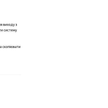
ля виходу з
ти систему
на скопіювати
Відповісти