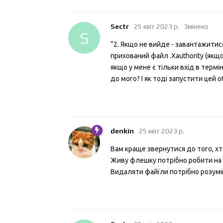
Sectr
25 квiт 2023 р.
Змінено
S
“2. Якщо не вийде - завантажитис
прихований файл .Xauthority (якщо
якщо у мене є тільки вхід в терм
до мого? І як тоді запустити цей о
denkin
25 квiт 2023 р.
Вам краще звернутися до того, хто
Живу флешку потрібно робити на 
Видаляти файїли потрібно розумію