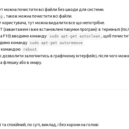
тут можна почистити всі файли без шкоди для системи.
, також можна почистити всі файли.
og
г користувача, тут можна видалити все що непотрібне.
(завантажені і вже встановлені пакунки програм): в терміналі (піс
ша F10) вводимо команду:
, щоб почисти
sudo apt-get autoclean
водимо команду
sudo apt-get autoremove
у командою
reboot
 дозволити залогінитись в графічному інтерфейсі, після чого мож
а флешку або в хмару.
а спокійний, по суті, виклад, і без корони на голові