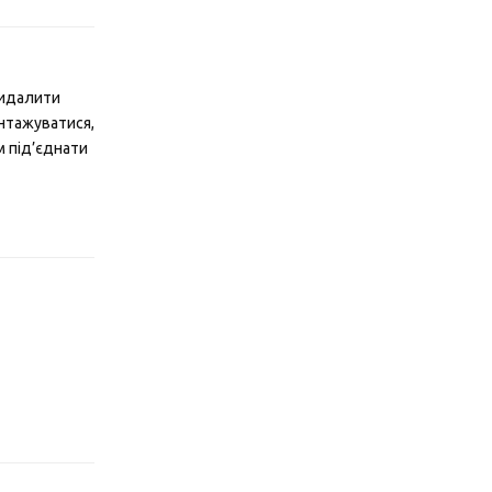
видалити
антажуватися,
м під’єднати
Відповісти
Відповісти