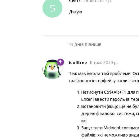
Sectr
25 квiт 2023 р.
S
Дякую
11 ДНІВ
ПІЗНІШЕ
iso4free
6 трав 2023 р.
Теж мав інколи такі проблеми. Ось
графічного інтерфейсу, коли з’яв
Натиснути Ctrl+Alt+F1 для 
Enter і ввести пароль (в те
Встановити (якщо ще не бул
дереві файлової системи, с
mc
Запустити Midnight comman
файлів, які неможливо вид