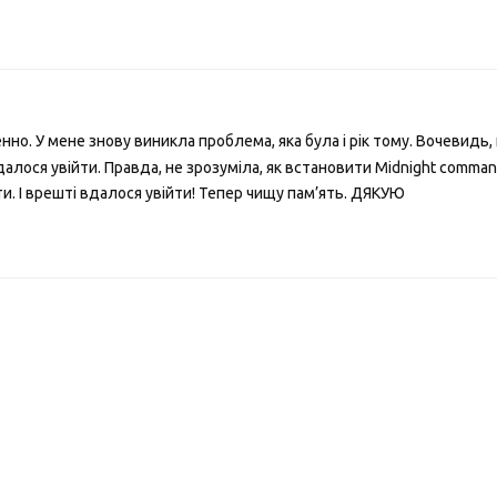
но. У мене знову виникла проблема, яка була і рік тому. Вочевидь,
вдалося увійти. Правда, не зрозуміла, як встановити Midnight comman
и. І врешті вдалося увійти! Тепер чищу пам’ять. ДЯКУЮ