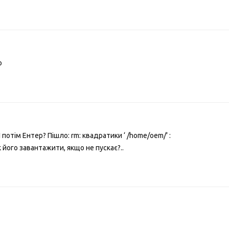
ю
І потім Ентер? Пішло: rm: квадратики ‘ /home/oem/’ :
к його завантажити, якщо не пускає?..