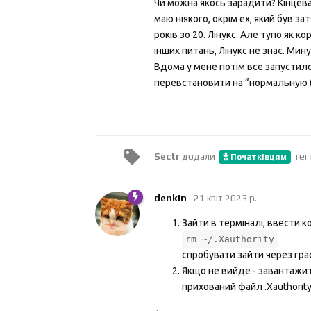
Чи можна якось зарадити? Кінцева
маю ніякого, окрім ex, який був з
років зо 20. Лінукс. Але тупо як к
інших питань, Лінукс не знає. Мин
Вдома у мене потім все запустило
перевстановити на “нормальную (
Sectr
додали
тег
Початківцям
denkin
21 квiт 2023 р.
Зайти в терміналі, ввести 
rm ~/.Xauthority
спробувати зайти через гра
Якщо не вийде - завантажит
прихований файл .Xauthority