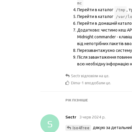
mc
Перейти в каталог
, 
/tmp
Перейти в каталог
/var/l
Перейти в домашній катало
Додатково: чистимо кеш APT 
Midnight commander - клаві
від непотрібних пакетів в
Перезавантажуємо систем
Після завантаження повинно
всю необхідну інформацію н
Sectr
відповіли на це.
Dima-1
вподобали це
.
РІК
ПІЗНІШЕ
Sectr
3 черв 2024 р.
S
дякую за детальний т
iso4free