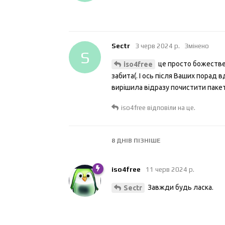
Sectr
3 черв 2024 р.
Змінено
S
це просто божествен
iso4free
забита(. І ось після Ваших порад 
вирішила відразу почистити пакет
iso4free
відповіли на це.
8 ДНІВ
ПІЗНІШЕ
iso4free
11 черв 2024 р.
Завжди будь ласка.
Sectr