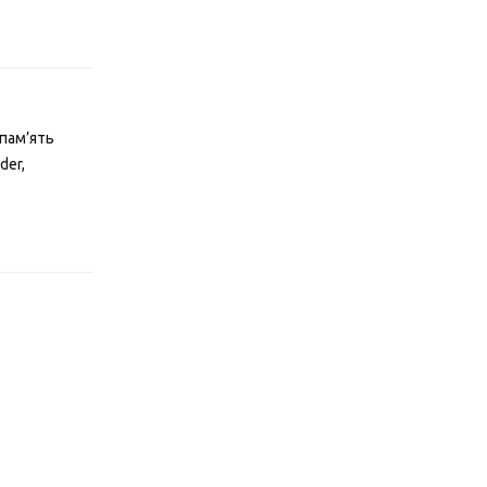
Відповісти
 пам’ять
der,
Відповісти
Відповісти