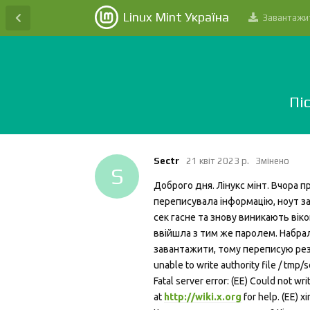
Linux Mint Україна
Завантажи
Пі
Sectr
21 квiт 2023 р.
Змінено
S
Доброго дня. Лінукс мінт. Вчора 
переписувала інформацію, ноут за
сек гасне та знову виникають вік
ввійшла з тим же паролем. Набрал
завантажити, тому переписую рез
unable to write authority file / tmp
Fatal server error: (EE) Could not wr
at
http://wiki.x.org
for help. (EE) x