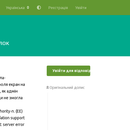
Українська
Реєстрація
Увійти
лок
Увійти для відповіді
ла-
роля екран на
Оригінальний допис
 як адмін
ди не змогла
ority-n. (EE)
ndation support
t: server error