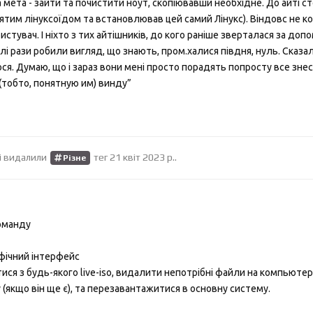
 мета - зайти та почистити ноут, скопіювавши необхідне. До айті с
атятим лінуксоїдом та встановлював цей самий Лінукс). Віндовс не 
ористувач. І ніхто з тих айтішників, до кого раніше зверталася за доп
улі рази робили вигляд, що знають, пром.халися півдня, нуль. Сказа
ся. Думаю, що і зараз вони мені просто порадять попросту все знес
тобто, понятную им) винду”
і видалили
тег
21 квiт 2023 р.
.
Різне
команду
фічний інтерфейс
ися з будь-якого live-iso, видалити непотрібні файли на компьютер
 (якщо він ще є), та перезавантажитися в основну систему.