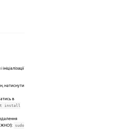
Відповісти
ініціалізації
ін, натиснути
ватись в
t install
видалення
ЕЖНО!):
sudo