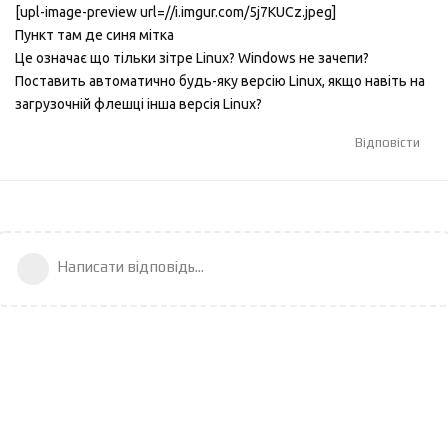
[upl-image-preview url=//i.imgur.com/5j7KUCz.jpeg]
Пункт там де синя мітка
Це означає що тільки зітре Linux? Windows не зачепи?
Поставить автоматично будь-яку версію Linux, якщо навіть на
загрузочній флешці інша версія Linux?
Відповісти
Написати відповідь...