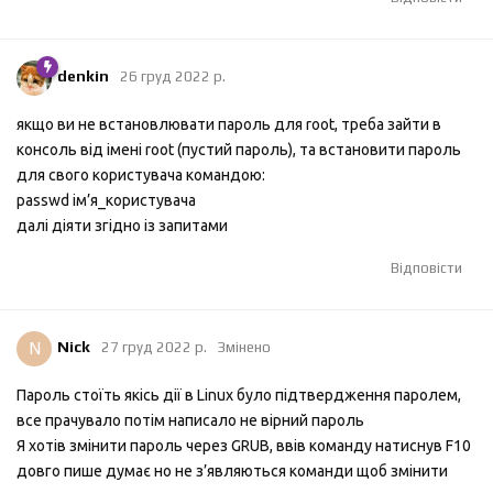
denkin
26 груд 2022 р.
якщо ви не встановлювати пароль для root, треба зайти в
консоль від імені root (пустий пароль), та встановити пароль
для свого користувача командою:
passwd ім’я_користувача
далі діяти згідно із запитами
Відповісти
N
Nick
27 груд 2022 р.
Змінено
Пароль стоїть якісь дії в Linux було підтвердження паролем,
все прачувало потім написало не вірний пароль
Я хотів змінити пароль через GRUB, ввів команду натиснув F10
довго пише думає но не з’являються команди щоб змінити