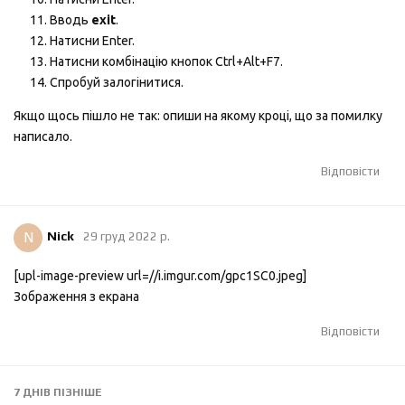
Вводь
exit
.
Натисни Enter.
Натисни комбінацію кнопок Ctrl+Alt+F7.
Спробуй залогінитися.
Якщо щось пішло не так: опиши на якому кроці, що за помилку
написало.
Відповісти
N
Nick
29 груд 2022 р.
[upl-image-preview url=//i.imgur.com/gpc1SC0.jpeg]
Зображення з екрана
Відповісти
7 ДНІВ
ПІЗНІШЕ