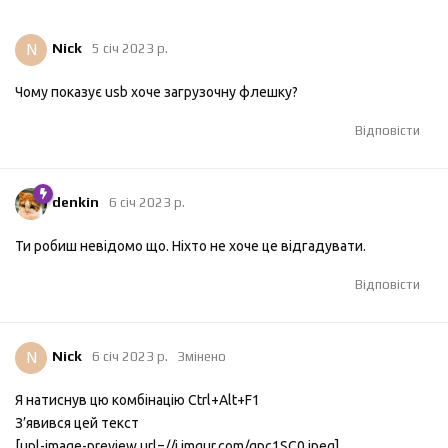
N
Nick
5 січ 2023 р.
Чому показує usb хоче загрузочну флешку?
Відповісти
denkin
6 січ 2023 р.
Ти робиш невідомо що. Ніхто не хоче це відгадувати.
Відповісти
N
Nick
6 січ 2023 р.
Змінено
Я натиснув цю комбінацію Ctrl+Alt+F1
З’явився цей текст
[upl-image-preview url=//i.imgur.com/gpc1SC0.jpeg]