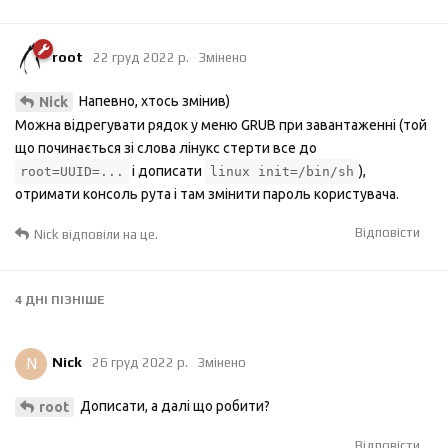
root
22 груд 2022 р.
Змінено
Напевно, хтось змінив)
Nick
Можна відрегувати рядок у меню GRUB при завантаженні (той
що починається зі слова лінукс стерти все до
і дописати
),
root=UUID=...
linux init=/bin/sh
отримати консоль рута і там змінити пароль користувача.
Відповісти
Nick
відповіли на це.
4 ДНІ
ПІЗНІШЕ
N
Nick
26 груд 2022 р.
Змінено
Дописати, а далі що робити?
root
Відповісти