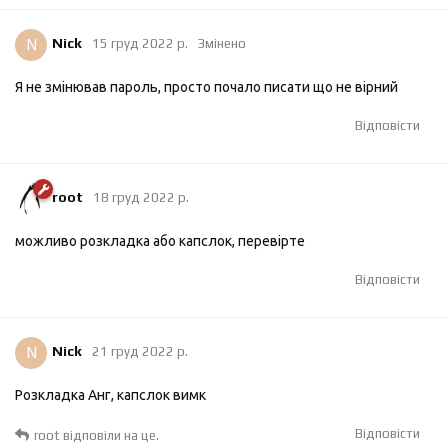
N
Nick
15 груд 2022 р.
Змінено
Я не змінював пароль, просто почало писати що не вірний
Відповісти
root
18 груд 2022 р.
можливо розкладка або капслок, перевірте
Відповісти
N
Nick
21 груд 2022 р.
Розкладка Анг, капслок вимк
Відповісти
root
відповіли на це.