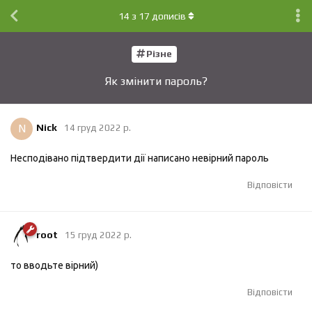
14
з
17
дописів
Різне
Як змінити пароль?
N
Nick
14 груд 2022 р.
Несподівано підтвердити дії написано невірний пароль
Відповісти
root
15 груд 2022 р.
то вводьте вірний)
Відповісти