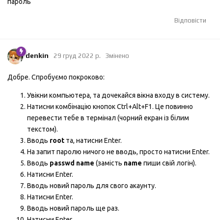
пароль
Відповісти
denkin
29 груд 2022 р.
Змінено
Добре. Спробуємо покроково:
Увікни компьютера, та дочекайся вікна входу в систему.
Натисни комбінацію кнопок Ctrl+Alt+F1. Це повинно
перевести тебе в термінал (чорний екран із білим
текстом).
Вводь
root
та, натисни Enter.
На запит паролю ничого не вводь, просто натисни Enter.
Вводь
passwd name
(замість
name
пиши свій логін).
Натисни Enter.
Вводь новий пароль для свого акаунту.
Натисни Enter.
Вводь новий пароль ще раз.
Натисни Enter.