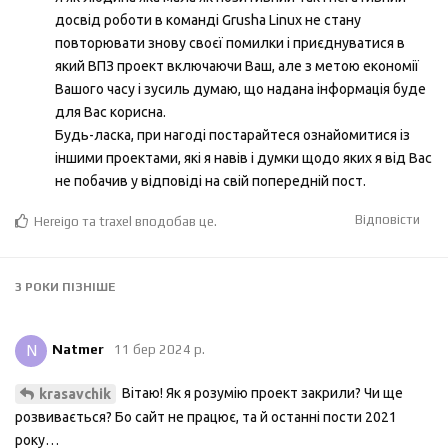
досвід роботи в команді Grusha Linux не стану
повторювати знову своєї помилки і приєднуватися в
який ВПЗ проект включаючи Ваш, але з метою економії
Вашого часу і зусиль думаю, що надана інформація буде
для Вас корисна.
Будь-ласка, при нагоді постарайтеся ознайомитися із
іншими проектами, які я навів і думки щодо яких я від Вас
не побачив у відповіді на свій попередній пост.
Відповісти
Hereigo
та
traxel
вподобав це
.
3 РОКИ
ПІЗНІШЕ
N
Natmer
11 бер 2024 р.
Вітаю! Як я розумію проект закрили? Чи ще
krasavchik
розвивається? Бо сайт не працює, та й останні пости 2021
року…