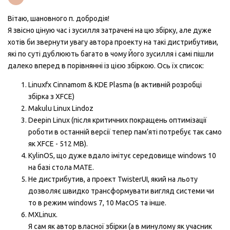
Вітаю, шановного п. добродія!
Я звісно ціную час і зусилля затрачені на цю збірку, але дуже
хотів би звернути увагу автора проекту на такі дистрибутиви,
які по суті дублюють багато в чому Його зусилля і самі пішли
далеко вперед в порівнянні із цією збіркою. Ось їх список:
Linuxfx Cinnamom & KDE Plasma (в активній розробці
збірка з XFCE)
Makulu Linux Lindoz
Deepin Linux (після критичних покращень оптимізації
роботи в останній версії тепер пам’яті потребує так само
як XFCE - 512 MB).
KylinOS, що дуже вдало імітує середовище windows 10
на базі стола MATE.
Не дистрибутив, а проект TwisterUI, який на льоту
дозволяє швидко трансформувати вигляд системи чи
то в режим windows 7, 10 MacOS та інше.
MXLinux.
Я сам як автор власної збірки (а в минулому як учасник