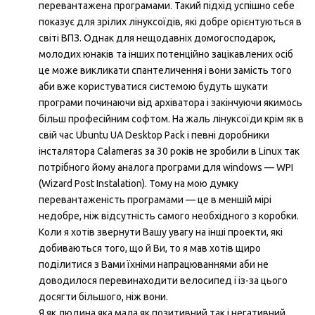
перевантажена програмами. Такий підхід успішно себе
показує для зрілих лінуксоїдів, які добре орієнтуються в
світі ВПЗ. Однак для нещодавніх домогосподарок,
молодих юнаків та інших потенційно зацікавлених осіб
це може викликати спантеличення і вони замість того
аби вже користуватися системою будуть шукати
програми починаючи від архіватора і закінчуючи якимось
більш професійним софтом. На жаль лінуксоїди крім як в
свій час Ubuntu UA Desktop Pack і певні доробники
інсталятора Calameras за 30 років не зробили в Linux так
потрібного йому аналога програми для windows — WPI
(Wizard Post Instalation). Тому на мою думку
перевантаженість програмами — це в меншій мірі
недобре, ніж відсутність самого необхідного з коробки.
Коли я хотів звернути Вашу увагу на інші проекти, які
добиваються того, що й Ви, то я мав хотів щиро
поділитися з Вами їхніми напрацюваннями аби не
доводилося перевинаходити велосипед і із-за цього
досягти більшого, ніж вони.
Я як людина яка мала як позитивний так і негативний