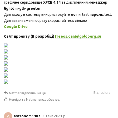
графічне серидовище
XFCE 4.14
та дисплейний менеджер
lightdm-gtk-greeter
.
Для входу в систему використовуйте
логін
: test
пароль
: test.
Для завантаженя образу скористайтесь лінкою
Google Drive
Сайт проекту (В розробці)
freeos.danielgoldberg.su
Відповісти
Natmer
відповіли на це.
Hereigo
та
Natmer
вподобав це
.
A
astronom1987
13 лип 2021 р.