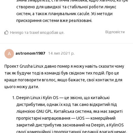
створено для швидкої та стабільної роботи лінукс
систем, а також планувальник cacule. Усі методи
прискориння системи вже реалізовані.
Відповісти
Hereigo
та
traxel
вподобав це
.
A
astronom1987
14 лип 2021 р.
Проект Grusha Linux давно помер я можу навіть сказати чому
так як будучи тоді в команді був свідком тих подій. Про це
краще поговорити вголос, якщо бажаєте, свої контакти для
цього можу дати.
Deepin Linux i Kylin OS — це звісно, що китайські
дистрибутиви, однак їх код так само відкритий під
ліцензією GNU GPL. Китайська система, яка має закриті
пропрієтарні напрацювання — UOS — комерційний
закритий дистрибутив заснований на Deepin, а KylinOS
своєї комерційної і пропрієтарної редакції взагалі немає.