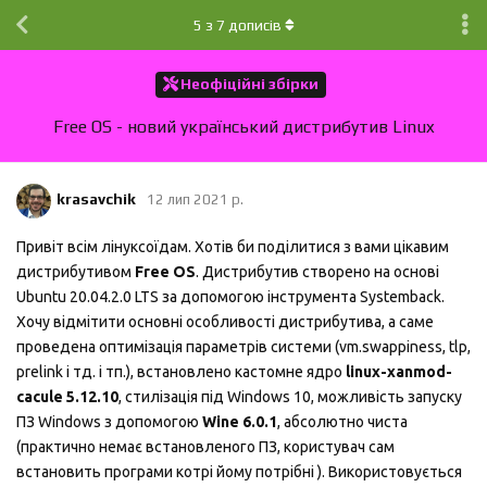
5
з
7
дописів
Неофіційні збірки
Free OS - новий український дистрибутив Linux
krasavchik
12 лип 2021 р.
Привіт всім лінуксоїдам. Хотів би поділитися з вами цікавим
дистрибутивом
Free OS
. Дистрибутив створено на основі
Ubuntu 20.04.2.0 LTS за допомогою інструмента Systemback.
Хочу відмітити основні особливості дистрибутива, а саме
проведена оптимізація параметрів системи (vm.swappiness, tlp,
prelink і тд. і тп.), встановлено кастомне ядро
linux-xanmod-
cacule 5.12.10
, стилізація під Windows 10, можливість запуску
ПЗ Windows з допомогою
Wine 6.0.1
, абсолютно чиста
(практично немає встановленого ПЗ, користувач сам
встановить програми котрі йому потрібні ). Використовується