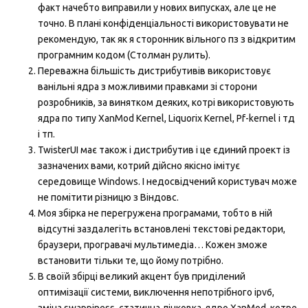
факт начебто виправили у нових випусках, але це не
точно. В плані конфіденціальності використовувати не
рекомендую, так як я сторонник вільного пз з відкритим
програмним кодом (Столман рулить).
Переважна більшість дистрибутивів використовує
ванільні ядра з можливими правками зі сторони
розробників, за винятком деяких, котрі використовують
ядра по типу XanMod Kernel, Liquorix Kernel, Pf-kernel і тд
і тп.
TwisterUI має також і дистрибутив і це єдиний проект із
зазначених вами, котрий дійсно якісно імітує
середовище Windows. І недосвідчений користувач може
не помітити різницю з Віндовс.
Моя збірка не перегружена програмами, тобто в ній
відсутні заздалегіть встановлені текстові редактори,
браузери, програвачі мультимедіа… Кожен зможе
встановити тільки те, що йому потрібно.
В своїй збірці великий акцент був приділений
оптимізації системи, виключення непотрібного ipv6,
зміна swappiness, статична лінковка, ядро XanMod, котре