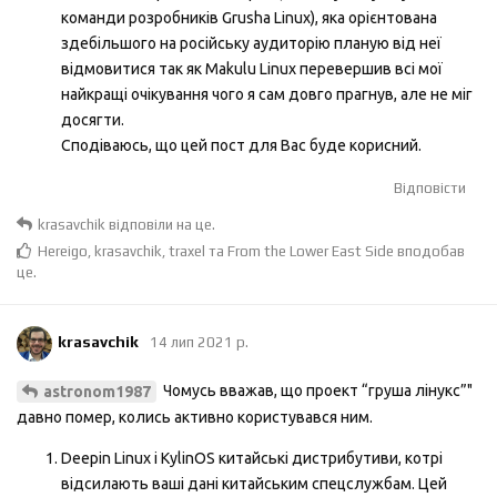
команди розробників Grusha Linux), яка орієнтована
здебільшого на російську аудиторію планую від неї
відмовитися так як Makulu Linux перевершив всі мої
найкращі очікування чого я сам довго прагнув, але не міг
досягти.
Сподіваюсь, що цей пост для Вас буде корисний.
Відповісти
krasavchik
відповіли на це.
Hereigo
,
krasavchik
,
traxel
та
From the Lower East Side
вподобав
це
.
krasavchik
14 лип 2021 р.
Чомусь вважав, що проект “груша лінукс”"
astronom1987
давно помер, колись активно користувався ним.
Deepin Linux і KylinOS китайські дистрибутиви, котрі
відсилають ваші дані китайським спецслужбам. Цей