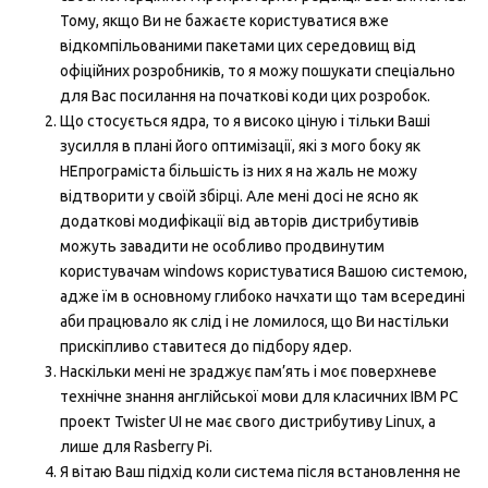
Тому, якщо Ви не бажаєте користуватися вже
відкомпільованими пакетами цих середовищ від
офіційних розробників, то я можу пошукати спеціально
для Вас посилання на початкові коди цих розробок.
Що стосується ядра, то я високо ціную і тільки Ваші
зусилля в плані його оптимізації, які з мого боку як
НЕпрограміста більшість із них я на жаль не можу
відтворити у своїй збірці. Але мені досі не ясно як
додаткові модифікації від авторів дистрибутивів
можуть завадити не особливо продвинутим
користувачам windows користуватися Вашою системою,
адже їм в основному глибоко начхати що там всередині
аби працювало як слід і не ломилося, що Ви настільки
прискіпливо ставитеся до підбору ядер.
Наскільки мені не зраджує пам’ять і моє поверхневе
технічне знання англійської мови для класичних IBM PC
проект Twister UI не має свого дистрибутиву Linux, а
лише для Rasberry Pi.
Я вітаю Ваш підхід коли система після встановлення не