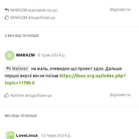
Відповісти
MARAZM
відповіли на це.
MARAZM
вподобали це
.
2 МІСЯЦІ
ПІЗНІШЕ
M
MARAZM
8 трав 2024 р.
на жаль, очевидно що проект здох. Дальше
Natmer
першої версії він не поїхав
https://linux.org.ua/index.php?
topic=11780.0
Відповісти
Natmer
вподобали це
.
МІСЯЦЬ
ПІЗНІШЕ
LoveLinux
12 черв 2024 р.