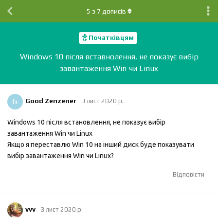
5
з
7
дописів
Початківцям
Windows 10 після вставнолення, не показує вибір
завантаження Win чи Linux
G
Good Zenzener
3 лист 2020 р.
Windows 10 після встановлення, не показує вибір
завантаження Win чи Linux
Якщо я переставлю Win 10 на інший диск буде показувати
вибір завантаження Win чи Linux?
Відповісти
vvv
3 лист 2020 р.