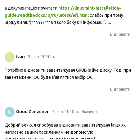
а документацію почитати
https://linuxmint-installation-
guide.readthedocs.io/ru/latest/efi.html
слабо? при тому
що(куди?як?)?????????? з твого боку 0!!! інформації…..
Відповісти
I
ivan
5 лист 2020 р.
Потрібно відновити завантажувач GRUB із live диску. Тоді при
завантаженні ОС буде з’являтися вибір ОС.
Відповісти
G
Good Zenzener
7 лист 2020 р.
Змінено
Добрий вечір, я спробував відновити завантажувач linux як
написано за цим посиланням не допомогло