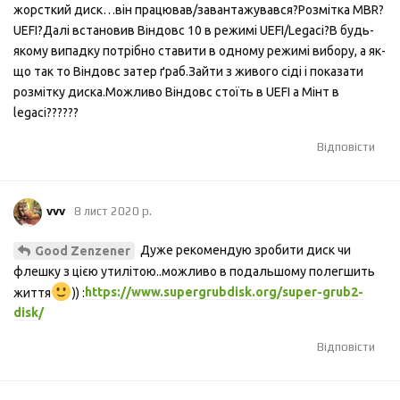
жорсткий диск…він працював/завантажувався?Розмітка MBR?
UEFI?Далі встановив Віндовс 10 в режимі UEFI/Legaci?В будь-
якому випадку потрібно ставити в одному режимі вибору, а як-
що так то Віндовс затер ґраб.Зайти з живого сіді і показати
розмітку диска.Можливо Віндовс стоїть в UEFI а Мінт в
legaci??????
Відповісти
vvv
8 лист 2020 р.
Дуже рекомендую зробити диск чи
Good Zenzener
флешку з цією утилітою..можливо в подальшому полегшить
життя
)) :
https://www.supergrubdisk.org/super-grub2-
disk/
Відповісти