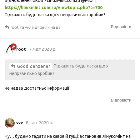
Відновлення GRUB - LinuxMint.com.ru @MIUI |
https://linuxmint.com.ru/viewtopic.php?t=700
Підкажіть будь ласка що я неправильно зробив?
Відповісти
root
та
vvv
відповіли на це.
root
7 лист 2020 р.
Підкажіть будь ласка що я
Good Zenzener
неправильно зробив?
не надав достатньо інформації
Відповісти
vvv
8 лист 2020 р.
Ну… будемо гадати на кавовій гущі: встановив ЛінуксМінт на