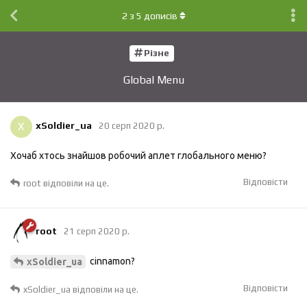
2
з
5
дописів
Різне
Global Menu
X
xSoldier_ua
20 серп 2020 р.
Хочаб хтось знайшов робочий аплет глобального меню?
Відповісти
root
відповіли на це.
root
21 серп 2020 р.
cinnamon?
xSoldier_ua
Відповісти
xSoldier_ua
відповіли на це.