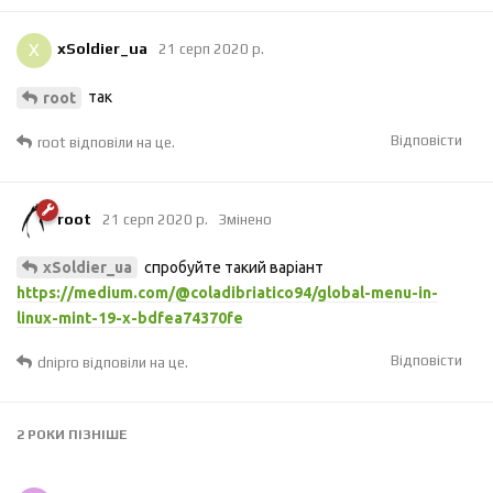
X
xSoldier_ua
21 серп 2020 р.
так
root
Відповісти
root
відповіли на це.
root
21 серп 2020 р.
Змінено
спробуйте такий варіант
xSoldier_ua
https://medium.com/@coladibriatico94/global-menu-in-
linux-mint-19-x-bdfea74370fe
Відповісти
dnipro
відповіли на це.
2 РОКИ
ПІЗНІШЕ