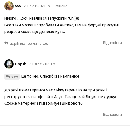
vvv
21 лют 2020 р.
Змінено
Нічого ….хоч навчився запускати run ))))
Все таки можеш спробувати Антикс,там на форумі присутні
розраби може що допоможуть.
Відповісти
uspih
відповіли на це.
uspih
21 лют 2020 р.
це точно. Спасибі за кампанію!
vvv
До речі ця материнка має свіжу гарантію на три роки, і
реєструється на оф-сайті Асус. Так що хай Лінукс не дуркує.
Схоже материнка підтримує і Віндовс 10
Відповісти