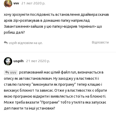
vvv
21 лют 2020 р.
хочу зрозуміти послідовність встановлення драйвера:скачав
архів zip>розпакував в домашню папку наприклад
Завантаження>зайшов у цю папку>відкрив термінал> що
робиш далі?
Відповісти
uspih
відповіли на це.
uspih
21 лют 2020 р.
розпакований має цілий файл run, визначається в
vvv
опису як автовстановлювач. Ну заходжу у властивості і
ставлю галочку “виконувати як програму” тепер клацаю і
вискакує блокнот та зависає. Отже у властивостях є обрати
якою програмою відкрити і виявляється стоїть на блокноті.
Може треба вказати “Програми” тобто утиліта яка запускає
деп пакети та інші установки?