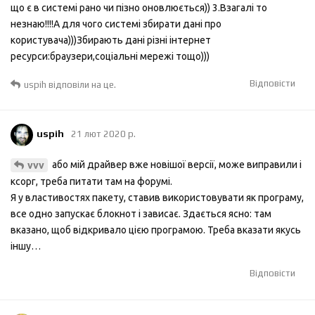
що є в системі рано чи пізно оновлюється)) 3.Взагалі то
незнаю!!!!А для чого системі збирати дані про
користувача)))Збирають дані різні інтернет
ресурси:браузери,соціальні мережі тощо)))
Відповісти
uspih
відповіли на це.
uspih
21 лют 2020 р.
або мій драйвер вже новішої версії, може виправили і
vvv
ксорг, треба питати там на форумі.
Я у властивостях пакету, ставив використовувати як програму,
все одно запускає блокнот і зависає. Здається ясно: там
вказано, щоб відкривало цією програмою. Треба вказати якусь
іншу…
Відповісти