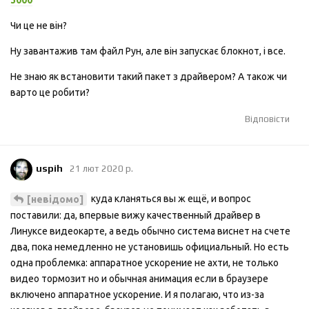
Чи це не він?
Ну завантажив там файл Рун, але він запускає блокнот, і все.
Не знаю як встановити такий пакет з драйвером? А також чи
варто це робити?
Відповісти
uspih
21 лют 2020 р.
куда кланяться вы ж ещё, и вопрос
[невідомо]
поставили: да, впервые вижу качественный драйвер в
Линуксе видеокарте, а ведь обычно система виснет на счете
два, пока немедленно не установишь официальный. Но есть
одна проблемка: аппаратное ускорение не ахти, не только
видео тормозит но и обычная анимация если в браузере
включено аппаратное ускорение. И я полагаю, что из-за