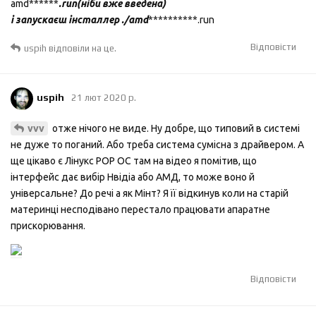
amd******
.run(ніби вже введена)
і запускаєш інсталлер ./amd
**********.run
Відповісти
uspih
відповіли на це.
uspih
21 лют 2020 р.
отже нічого не виде. Ну добре, що типовий в системі
vvv
не дуже то поганий. Або треба система сумісна з драйвером. А
ще цікаво є Лінукс РОР ОС там на відео я помітив, що
інтерфейс дає вибір Нвідіа або АМД, то може воно й
універсальне? До речі а як Мінт? Я її відкинув коли на старій
материнці несподівано перестало працювати апаратне
прискорювання.
Відповісти