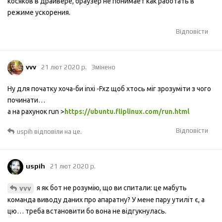
косяков в драйвере, браузер не понимает как работать в
режиме ускорения.
Відповісти
vvv
21 лют 2020 р.
Змінено
Ну для початку хоча-би inxi -Fxz щоб хтось міг зрозуміти з чого
починати…
а на рахунок run >
https://ubuntu.fliplinux.com/run.html
Відповісти
uspih
відповіли на це.
uspih
21 лют 2020 р.
я як бот не розумію, що ви спитали: це мабуть
vvv
команда виводу даних про апаратну? У мене пару утиліт є, а
цю… треба встановити бо вона не відгукнулась.