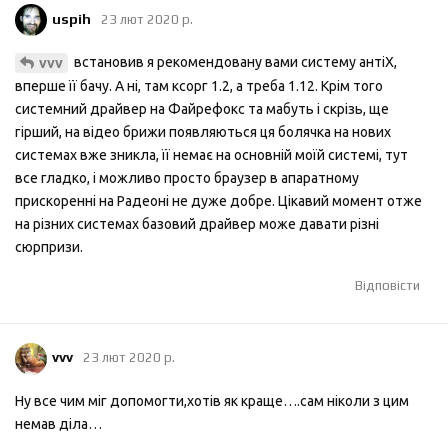
uspih
23 лют 2020 р.
встановив я рекомендовану вами систему антіХ,
vvv
вперше її бачу. А ні, там ксорг 1.2, а треба 1.12. Крім того
системний драйвер на Файрефокс та мабуть і скрізь, ще
гірший, на відео брижи появляються ця болячка на нових
системах вже зникла, її немає на основній моїй системі, тут
все гладко, і можливо просто браузер в апаратному
прискоренні на Радеоні не дуже добре. Цікавий момент отже
на різних системах базовий драйвер може давати різні
сюрпризи.
Відповісти
vvv
23 лют 2020 р.
Ну все чим міг допомогти,хотів як краще….сам ніколи з цим
немав діла…