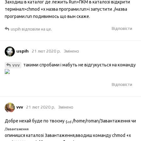
Заходиш в каталог де лежить Run>ПКМ в каталозі відкрити
термінал>chmod +x назва програми.run>і запустити ./назва
програми.run подивимось що вын скаже.
Відповісти
uspih
відповіли на це.
uspih
21 лют 2020 р.
Змінено
такими спробами і мабуть не відгукується на команду
vvv
Відповісти
vvv
21 лют 2020 р.
Змінено
Добре нехай буде по твоєму
/home/roman/Завантаження чи
$cd
/Завантаження
опинишся каталозі Завантаження,вводиш команду chmod +x