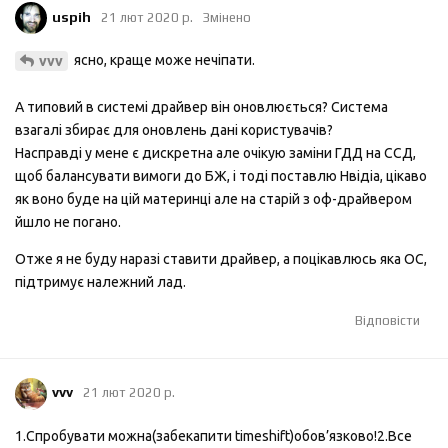
uspih
21 лют 2020 р.
Змінено
ясно, краще може нечіпати.
vvv
А типовий в системі драйвер він оновлюється? Система
взагалі збирає для оновлень дані користувачів?
Насправді у мене є дискретна але очікую заміни ГДД на ССД,
щоб балансувати вимоги до БЖ, і тоді поставлю Нвідіа, цікаво
як воно буде на цій материнці але на старій з оф-драйвером
йшло не погано.
Отже я не буду наразі ставити драйвер, а поцікавлюсь яка ОС,
підтримує належний лад.
Відповісти
vvv
21 лют 2020 р.
1.Спробувати можна(забекапити timeshift)обов’язково!2.Все