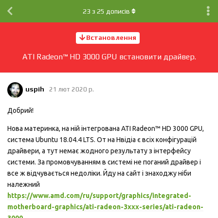
23
з
25
дописів
Встановлення
ATI Radeon™ HD 3000 GPU встановити драйвер.
uspih
21 лют 2020 р.
Добрий!
Нова материнка, на ній інтегрована ATI Radeon™ HD 3000 GPU,
система Ubuntu 18.04.4 LTS. От на Нвідіа є всіх конфігурацій
драйвери, а тут немає жодного результату з інтерфейсу
системи. За промовчуванням в системі не поганий драйвер і
все ж відчувається недоліки. Йду на сайт і знаходжу ніби
належний
https://www.amd.com/ru/support/graphics/integrated-
motherboard-graphics/ati-radeon-3xxx-series/ati-radeon-
3000