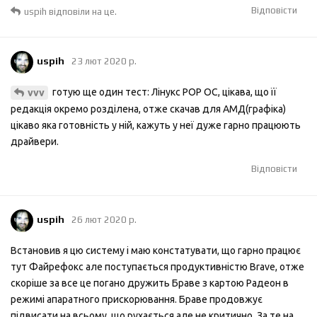
Відповісти
uspih
відповіли на це.
uspih
23 лют 2020 р.
готую ще один тест: Лінукс РОР ОС, цікава, що її
vvv
редакція окремо розділена, отже скачав для АМД(графіка)
цікаво яка готовність у ній, кажуть у неї дуже гарно працюють
драйвери.
Відповісти
uspih
26 лют 2020 р.
Встановив я цю систему і маю констатувати, що гарно працює
тут Файрефокс але поступається продуктивністю Brave, отже
скоріше за все це погано дружить Браве з картою Радеон в
режимі апаратного прискорювання. Браве продовжує
підвисати на всьому, що рухається але не критично. За те на