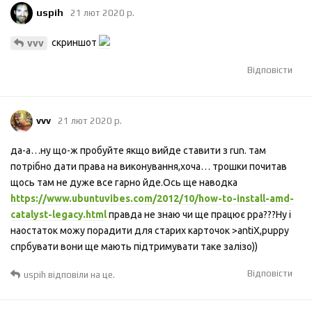
uspih
21 лют 2020 р.
скриншот
vvv
Відповісти
vvv
21 лют 2020 р.
да-а…ну що-ж пробуйте якщо вийде ставити з run. там
потрібно дати права на виконування,хоча… трошки почитав
щось там не дуже все гарно йде.Ось ще наводка
https://www.ubuntuvibes.com/2012/10/how-to-install-amd-
catalyst-legacy.html
правда не знаю чи ще працює ppa???Ну і
наостаток можу порадити для старих карточок >antiX,puppy
спрбувати вони ще мають підтримувати таке залізо))
Відповісти
uspih
відповіли на це.