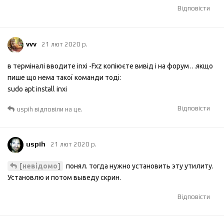
Відповісти
vvv
21 лют 2020 р.
в терміналі вводите inxi -Fxz копіюєте вивід і на форум…якщо
пише що нема такої команди тоді:
sudo apt install inxi
Відповісти
uspih
відповіли на це.
uspih
21 лют 2020 р.
понял. тогда нужно установить эту утилиту.
[невідомо]
Установлю и потом выведу скрин.
Відповісти