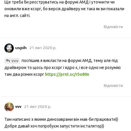
Ще треба би реєструватись на форумі АМД і уточнити чи
оновили вже ксорг, бо версія драйверу не така як ви показали
на англ. сайті.
Відповісти
uspih
21 лют 2020 р.
поспішив я викласти на форумі АМД, тему але під
vvv
драйвером то щось про ксорг і ядро є, і все одно не розумію
там два різних ксорг
https://prnt.sc/r5u80n
Відповісти
vvv
21 лют 2020 р.
Там написано з якими динозаврами він мав-би працювати))
Добре давай хоч попробуєм запустити інсталятор))