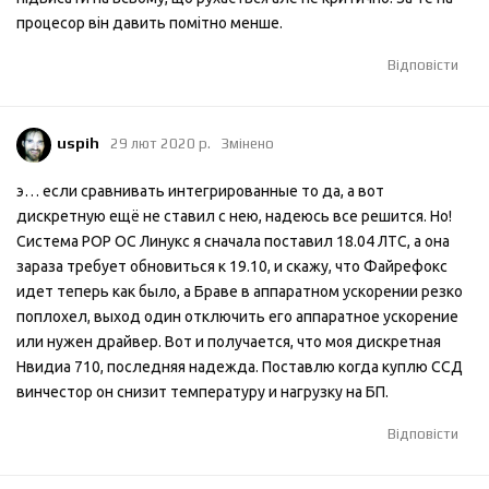
процесор він давить помітно менше.
Відповісти
uspih
29 лют 2020 р.
Змінено
э… если сравнивать интегрированные то да, а вот
дискретную ещё не ставил с нею, надеюсь все решится. Но!
Система РОР ОС Линукс я сначала поставил 18.04 ЛТС, а она
зараза требует обновиться к 19.10, и скажу, что Файрефокс
идет теперь как было, а Браве в аппаратном ускорении резко
поплохел, выход один отключить его аппаратное ускорение
или нужен драйвер. Вот и получается, что моя дискретная
Нвидиа 710, последняя надежда. Поставлю когда куплю ССД
винчестор он снизит температуру и нагрузку на БП.
Відповісти