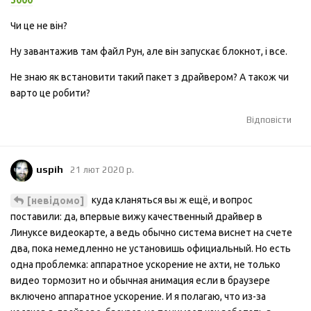
Чи це не він?
Ну завантажив там файл Рун, але він запускає блокнот, і все.
Не знаю як встановити такий пакет з драйвером? А також чи
варто це робити?
Відповісти
uspih
21 лют 2020 р.
куда кланяться вы ж ещё, и вопрос
[невідомо]
поставили: да, впервые вижу качественный драйвер в
Линуксе видеокарте, а ведь обычно система виснет на счете
два, пока немедленно не установишь официальный. Но есть
одна проблемка: аппаратное ускорение не ахти, не только
видео тормозит но и обычная анимация если в браузере
включено аппаратное ускорение. И я полагаю, что из-за