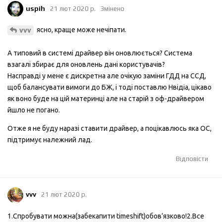
uspih
21 лют 2020 р.
Змінено
ясно, краще може нечіпати.
vvv
А типовий в системі драйвер він оновлюється? Система
взагалі збирає для оновлень дані користувачів?
Насправді у мене є дискретна але очікую заміни ГДД на ССД,
щоб балансувати вимоги до БЖ, і тоді поставлю Нвідіа, цікаво
як воно буде на цій материнці але на старій з оф-драйвером
йшло не погано.
Отже я не буду наразі ставити драйвер, а поцікавлюсь яка ОС,
підтримує належний лад.
Відповісти
vvv
21 лют 2020 р.
1.Спробувати можна(забекапити timeshift)обов’язково!2.Все