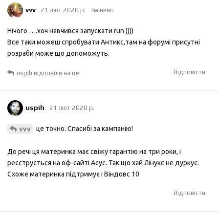
vvv
21 лют 2020 р.
Змінено
Нічого ….хоч навчився запускати run ))))
Все таки можеш спробувати Антикс,там на форумі присутні
розраби може що допоможуть.
Відповісти
uspih
відповіли на це.
uspih
21 лют 2020 р.
це точно. Спасибі за кампанію!
vvv
До речі ця материнка має свіжу гарантію на три роки, і
реєструється на оф-сайті Асус. Так що хай Лінукс не дуркує.
Схоже материнка підтримує і Віндовс 10
Відповісти