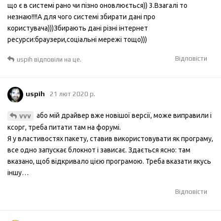
що є в системі рано чи пізно оновлюється)) 3.Взагалі то
незнаю!!!!А для чого системі збирати дані про
користувача)))Збирають дані різні інтернет
ресурси:браузери,соціальні мережі тощо)))
Відповісти
uspih
відповіли на це.
uspih
21 лют 2020 р.
або мій драйвер вже новішої версії, може виправили і
vvv
ксорг, треба питати там на форумі.
Я у властивостях пакету, ставив використовувати як програму,
все одно запускає блокнот і зависає. Здається ясно: там
вказано, щоб відкривало цією програмою. Треба вказати якусь
іншу…
Відповісти