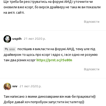
Ще треба би реєструватись на форумі АМД і уточнити чи
оновили вже ксорг, бо версія драйверу не така як ви показали
на англ. сайті.
Відповісти
uspih
21 лют 2020 р.
поспішив я викласти на форумі АМД, тему але під
vvv
драйвером то щось про ксорг і ядро є, і все одно не розумію
там два різних ксорг
https://prnt.sc/r5u80n
Відповісти
vvv
21 лют 2020 р.
Там написано з якими динозаврами він мав-би працювати))
Добре давай хоч попробуєм запустити інсталятор))