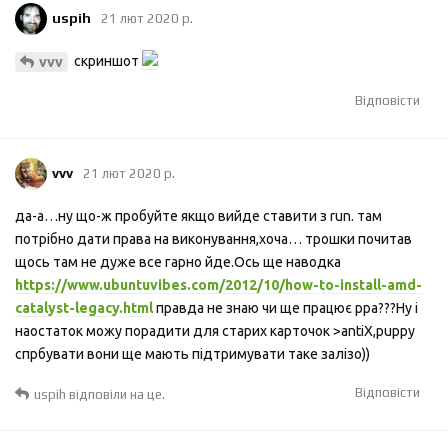
uspih
21 лют 2020 р.
скриншот
vvv
Відповісти
vvv
21 лют 2020 р.
да-а…ну що-ж пробуйте якщо вийде ставити з run. там
потрібно дати права на виконування,хоча… трошки почитав
щось там не дуже все гарно йде.Ось ще наводка
https://www.ubuntuvibes.com/2012/10/how-to-install-amd-
catalyst-legacy.html
правда не знаю чи ще працює ppa???Ну і
наостаток можу порадити для старих карточок >antiX,puppy
спрбувати вони ще мають підтримувати таке залізо))
Відповісти
uspih
відповіли на це.