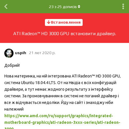
23
з
25
дописів
Встановлення
ATI Radeon™ HD 3000 GPU встановити драйвер.
uspih
21 лют 2020 р.
Добрий!
Нова материнка, на ній інтегрована ATI Radeon™ HD 3000 GPU,
система Ubuntu 18.04.4 LTS. От на Нвідіа є всіх конфігурацій
драйвери, а тут немає жодного результату з інтерфейсу
системи. За промовчуванням в системі не поганий драйвер і
все ж відчувається недоліки. Йду на сайт і знаходжу ніби
належний
https://www.amd.com/ru/support/graphics/integrated-
motherboard-graphics/ati-radeon-3xxx-series/ati-radeon-
3000