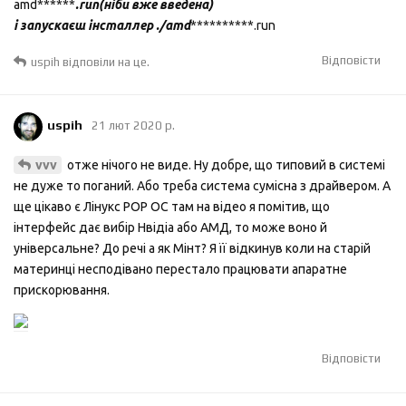
amd******
.run(ніби вже введена)
і запускаєш інсталлер ./amd
**********.run
Відповісти
uspih
відповіли на це.
uspih
21 лют 2020 р.
отже нічого не виде. Ну добре, що типовий в системі
vvv
не дуже то поганий. Або треба система сумісна з драйвером. А
ще цікаво є Лінукс РОР ОС там на відео я помітив, що
інтерфейс дає вибір Нвідіа або АМД, то може воно й
універсальне? До речі а як Мінт? Я її відкинув коли на старій
материнці несподівано перестало працювати апаратне
прискорювання.
Відповісти