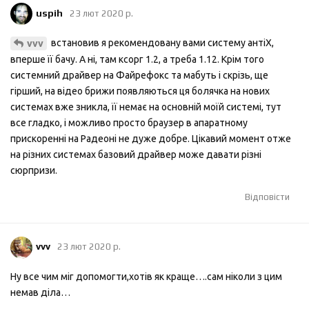
uspih
23 лют 2020 р.
встановив я рекомендовану вами систему антіХ,
vvv
вперше її бачу. А ні, там ксорг 1.2, а треба 1.12. Крім того
системний драйвер на Файрефокс та мабуть і скрізь, ще
гірший, на відео брижи появляються ця болячка на нових
системах вже зникла, її немає на основній моїй системі, тут
все гладко, і можливо просто браузер в апаратному
прискоренні на Радеоні не дуже добре. Цікавий момент отже
на різних системах базовий драйвер може давати різні
сюрпризи.
Відповісти
vvv
23 лют 2020 р.
Ну все чим міг допомогти,хотів як краще….сам ніколи з цим
немав діла…