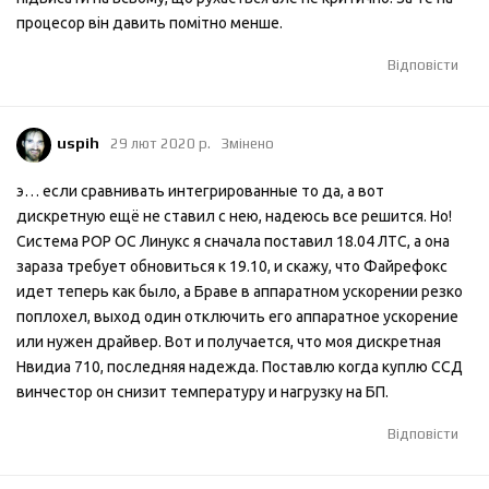
процесор він давить помітно менше.
Відповісти
uspih
29 лют 2020 р.
Змінено
э… если сравнивать интегрированные то да, а вот
дискретную ещё не ставил с нею, надеюсь все решится. Но!
Система РОР ОС Линукс я сначала поставил 18.04 ЛТС, а она
зараза требует обновиться к 19.10, и скажу, что Файрефокс
идет теперь как было, а Браве в аппаратном ускорении резко
поплохел, выход один отключить его аппаратное ускорение
или нужен драйвер. Вот и получается, что моя дискретная
Нвидиа 710, последняя надежда. Поставлю когда куплю ССД
винчестор он снизит температуру и нагрузку на БП.
Відповісти