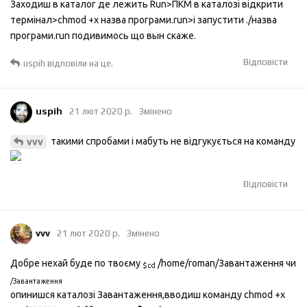
Заходиш в каталог де лежить Run>ПКМ в каталозі відкрити
термінал>chmod +x назва програми.run>і запустити ./назва
програми.run подивимось що вын скаже.
Відповісти
uspih
відповіли на це.
uspih
21 лют 2020 р.
Змінено
такими спробами і мабуть не відгукується на команду
vvv
Відповісти
vvv
21 лют 2020 р.
Змінено
Добре нехай буде по твоєму
/home/roman/Завантаження чи
$cd
/Завантаження
опинишся каталозі Завантаження,вводиш команду chmod +x