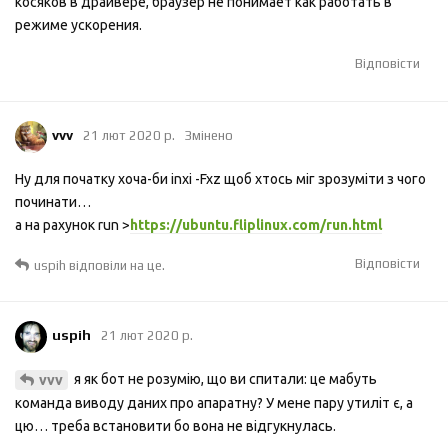
косяков в драйвере, браузер не понимает как работать в
режиме ускорения.
Відповісти
vvv
21 лют 2020 р.
Змінено
Ну для початку хоча-би inxi -Fxz щоб хтось міг зрозуміти з чого
починати…
а на рахунок run >
https://ubuntu.fliplinux.com/run.html
Відповісти
uspih
відповіли на це.
uspih
21 лют 2020 р.
я як бот не розумію, що ви спитали: це мабуть
vvv
команда виводу даних про апаратну? У мене пару утиліт є, а
цю… треба встановити бо вона не відгукнулась.