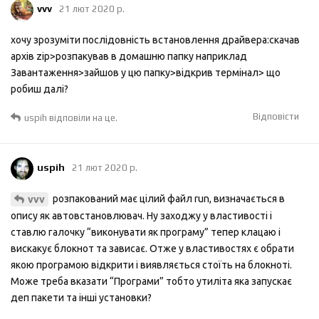
vvv
21 лют 2020 р.
хочу зрозуміти послідовність встановлення драйвера:скачав
архів zip>розпакував в домашню папку наприклад
Завантаження>зайшов у цю папку>відкрив термінал> що
робиш далі?
Відповісти
uspih
відповіли на це.
uspih
21 лют 2020 р.
розпакований має цілий файл run, визначається в
vvv
опису як автовстановлювач. Ну заходжу у властивості і
ставлю галочку “виконувати як програму” тепер клацаю і
вискакує блокнот та зависає. Отже у властивостях є обрати
якою програмою відкрити і виявляється стоїть на блокноті.
Може треба вказати “Програми” тобто утиліта яка запускає
деп пакети та інші установки?