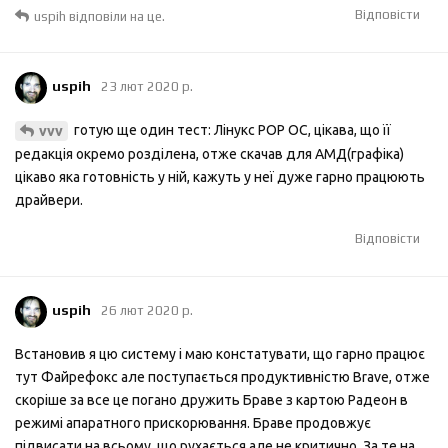
Відповісти
uspih
відповіли на це.
uspih
23 лют 2020 р.
готую ще один тест: Лінукс РОР ОС, цікава, що її
vvv
редакція окремо розділена, отже скачав для АМД(графіка)
цікаво яка готовність у ній, кажуть у неї дуже гарно працюють
драйвери.
Відповісти
uspih
26 лют 2020 р.
Встановив я цю систему і маю констатувати, що гарно працює
тут Файрефокс але поступається продуктивністю Brave, отже
скоріше за все це погано дружить Браве з картою Радеон в
режимі апаратного прискорювання. Браве продовжує
підвисати на всьому, що рухається але не критично. За те на