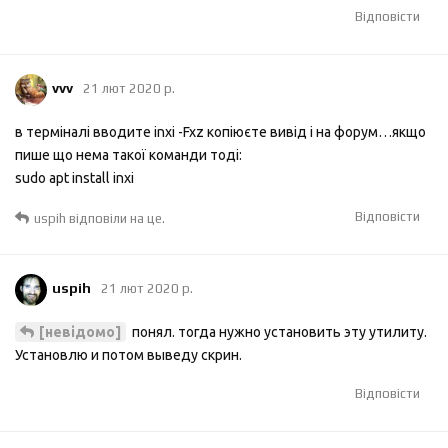
Відповісти
vvv
21 лют 2020 р.
в терміналі вводите inxi -Fxz копіюєте вивід і на форум…якщо
пише що нема такої команди тоді:
sudo apt install inxi
Відповісти
uspih
відповіли на це.
uspih
21 лют 2020 р.
понял. тогда нужно установить эту утилиту.
[невідомо]
Установлю и потом выведу скрин.
Відповісти