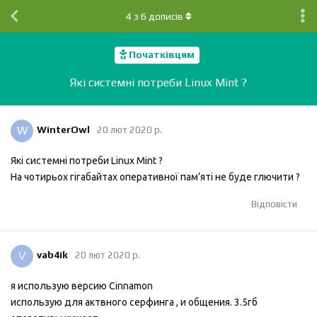
4
з
6
дописів
Початківцям
Які системні потреби Linux Mint ?
W
WinterOwl
20 лют 2020 р.
Які системні потреби Linux Mint ?
На чотирьох гігабайтах оперативної пам’яті не буде глючити ?
Відповісти
V
vab4ik
20 лют 2020 р.
я использую версию Cinnamon
использую для актвного серфинга , и общения. 3.5гб