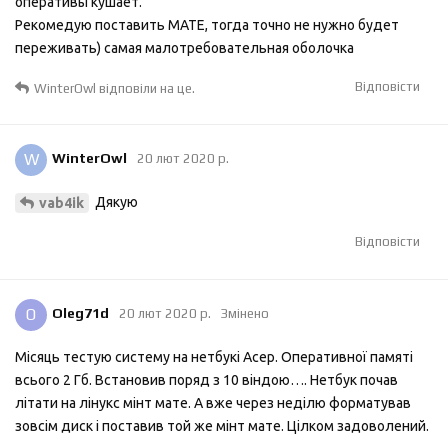
оперативы кушает.
Рекомедую поставить MATE, тогда точно не нужно будет
переживать) самая малотребовательная оболочка
Відповісти
WinterOwl
відповіли на це.
W
WinterOwl
20 лют 2020 р.
Дякую
vab4ik
Відповісти
O
Oleg71d
20 лют 2020 р.
Змінено
Місяць тестую систему на нетбукі Асер. Оперативної памяті
всього 2 Гб. Встановив поряд з 10 віндою…. Нетбук почав
літати на лінукс мінт мате. А вже через неділю форматував
зовсім диск і поставив той же мінт мате. Цілком задоволений.