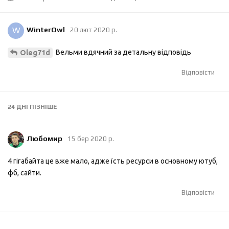
W
WinterOwl
20 лют 2020 р.
Вельми вдячний за детальну відповідь
Oleg71d
Відповісти
24 ДНІ
ПІЗНІШЕ
Любомир
15 бер 2020 р.
4 гігабайта це вже мало, адже їсть ресурси в основному ютуб,
фб, сайти.
Відповісти