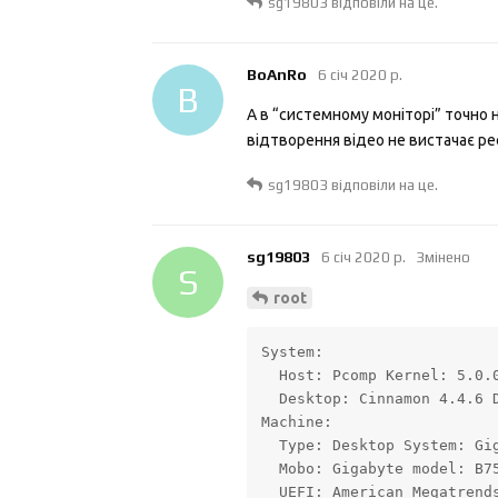
sg19803
відповіли на це.
BoAnRo
6 січ 2020 р.
B
А в “системному моніторі” точно
відтворення відео не вистачає рес
sg19803
відповіли на це.
sg19803
6 січ 2020 р.
Змінено
S
root
System:

  Host: Pcomp Kernel: 5.0.0
  Desktop: Cinnamon 4.4.6 D
Machine:

  Type: Desktop System: Gig
  Mobo: Gigabyte model: B75
  UEFI: American Megatrends