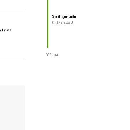
Відповісти
3
з
6
дописів
січень 2020
 і для
Відповісти
Зараз