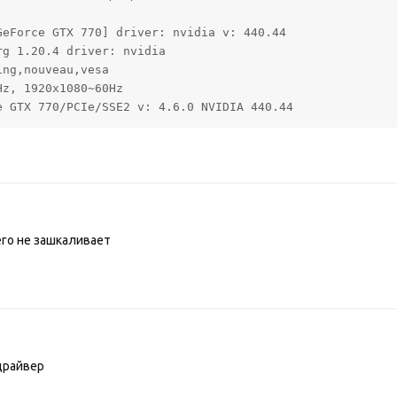
eForce GTX 770] driver: nvidia v: 440.44 

g 1.20.4 driver: nvidia 

ng,nouveau,vesa 

z, 1920x1080~60Hz 

e GTX 770/PCIe/SSE2 v: 4.6.0 NVIDIA 440.44 
его не зашкаливает
драйвер