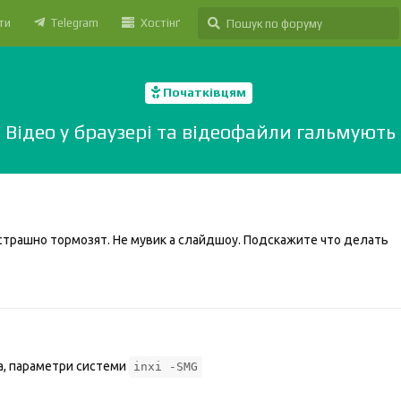
ти
Telegram
Хостінґ
Початківцям
Відео у браузері та відеофайли гальмують
страшно тормозят. Не мувик а слайдшоу. Подскажите что делать
а, параметри системи
inxi -SMG