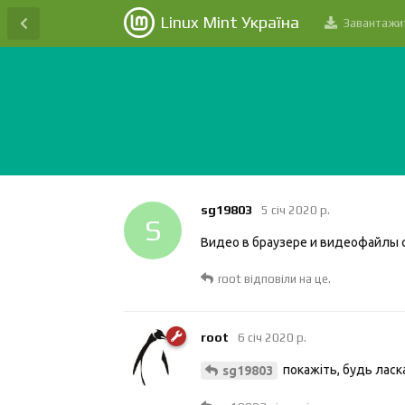
Linux Mint Україна
Завантажи
sg19803
5 січ 2020 р.
S
Видео в браузере и видеофайлы 
root
відповіли на це.
root
6 січ 2020 р.
покажіть, будь ласк
sg19803