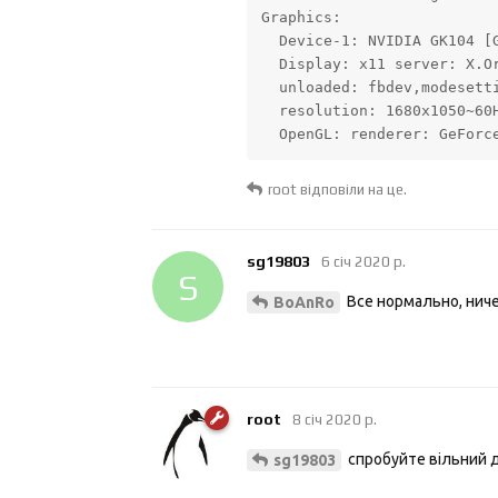
Graphics:

  Device-1: NVIDIA GK104 [G
  Display: x11 server: X.Or
  unloaded: fbdev,modesetti
  resolution: 1680x1050~60H
  OpenGL: renderer: GeForc
root
відповіли на це.
sg19803
6 січ 2020 р.
S
Все нормально, нич
BoAnRo
root
8 січ 2020 р.
спробуйте вільний 
sg19803