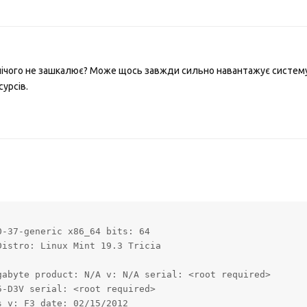
 нічого не зашкалює? Може щось завжди сильно навантажує систему
урсів.
-37-generic x86_64 bits: 64 

istro: Linux Mint 19.3 Tricia 

abyte product: N/A v: N/A serial: <root required> 

-D3V serial: <root required> 

 v: F3 date: 02/15/2012 
