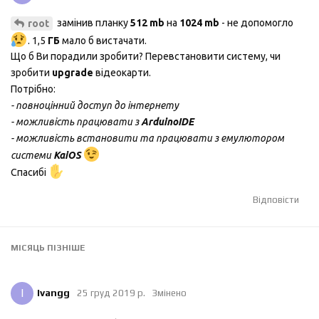
замінив планку
512 mb
на
1024 mb
- не допомогло
root
. 1,5
ГБ
мало б вистачати.
Що б Ви порадили зробити? Перевстановити систему, чи
зробити
upgrade
відеокарти.
Потрібно:
- повноцінний доступ до інтернету
- можливість працювати з
ArduinoIDE
- можливість встановити та працювати з емулютором
системи
KaiOS
Спасибі
Відповісти
МІСЯЦЬ
ПІЗНІШЕ
I
Ivangg
25 груд 2019 р.
Змінено