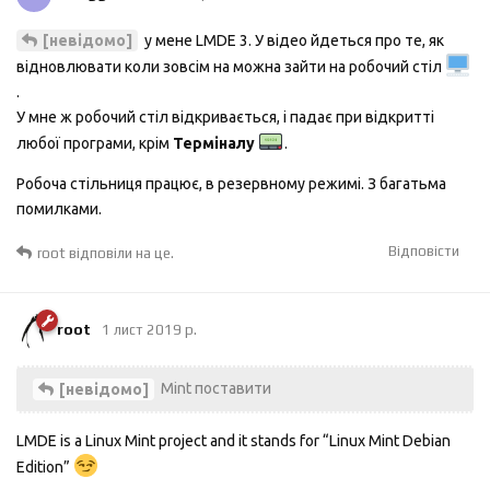
у мене LMDE 3. У відео йдеться про те, як
[невідомо]
відновлювати коли зовсім на можна зайти на робочий стіл
.
У мне ж робочий стіл відкривається, і падає при відкритті
любої програми, крім
Терміналу
.
Робоча стільниця працює, в резервному режимі. З багатьма
помилками.
Відповісти
root
відповіли на це.
root
1 лист 2019 р.
Mint поставити
[невідомо]
LMDE is a Linux Mint project and it stands for “Linux Mint Debian
Edition”