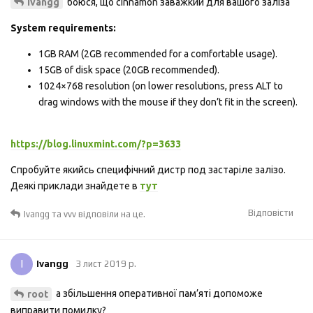
боюся, що cinnamon заважкий для вашого залiза
Ivangg
System requirements:
1GB RAM (2GB recommended for a comfortable usage).
15GB of disk space (20GB recommended).
1024×768 resolution (on lower resolutions, press ALT to
drag windows with the mouse if they don’t fit in the screen).
https://blog.linuxmint.com/?p=3633
Спробуйте якийсь специфічний дистр под застаріле залізо.
Деякі приклади знайдете в
тут
Відповісти
Ivangg
та
vvv
відповіли на це.
I
Ivangg
3 лист 2019 р.
а збільшення оперативної пам’яті допоможе
root
виправити помилку?