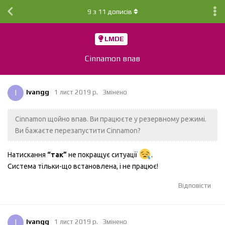
9
з
11
дописів
LMDE
Cinnamon впав
I
Ivangg
1 лист 2019 р.
Змінено
Cinnamon щойно впав. Ви працюєте у резервному режимі.
Ви бажаєте перезапустити Cinnamon?
Натискання
“так”
не покращує ситуації
.
Система тільки-що встановлена, і не працює!
Відповісти
I
Ivangg
1 лист 2019 р.
Змінено