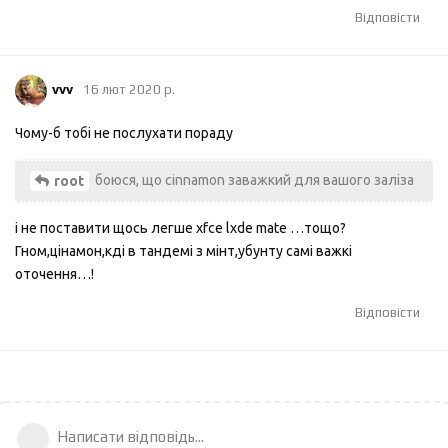
Відповісти
vvv
16 лют 2020 р.
Чому-б тобі не послухати пораду
боюся, що cinnamon заважкий для вашого залiза
root
і не поставити щось легше xfce lxde mate …тощо?
Гном,цінамон,кді в тандемі з мінт,убунту самі важкі
оточення…!
Відповісти
Написати відповідь...