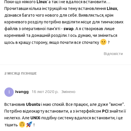
Поки-що ніякого
Linux
`а так і не вдалося встановити…
Прочитавши кілька інструкцій на тему встановлення
Linux
,
дізнався багато чого нового для себе. Виявляється, крім
кореневого розділу потрібно виділяти місце для тимчасових
файлів з оперативної пам’яті -
swap
. А я створював лише
кореневий та домашній розділи. І ось думаю, чи зміниться
щось в кращу сторону, якщо почати все спочатку
?
Відповісти
2 МІСЯЦІ
ПІЗНІШЕ
I
Ivangg
16 лют 2020 р.
Змінено
Встановив
Ubuntu
і маю спокій. Все працює, але дуже “висне”.
Потрібно відеокарту встановити, а з інтерфейсом
PCI
знайти її
нелегко. Але
UNIX
-подібну систему вдалося встановити, і це
тішить
!