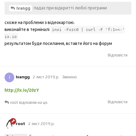
падає при відкритті любої програми
Ivangg
схоже на проблеми з відеокартою.
виконайте в терміналі
inxi -Fxzc0 | curl -F 'f:1=<-'
ix.io
результатом буде посилання, вставте його на форум
Відповісти
I
Ivangg
2 лист 2019 р.
Змінено
http://ix.io/20zY
Відповісти
root
відповіли на це.
root
2 лист 2019 р.