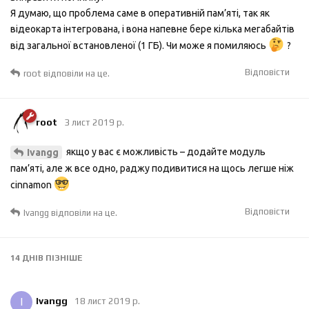
Я думаю, що проблема саме в оперативній пам’яті, так як
відеокарта інтегрована, і вона напевне бере кілька мегабайтів
від загальної встановленої (1 ГБ). Чи може я помиляюсь
?
Відповісти
root
відповіли на це.
root
3 лист 2019 р.
якщо у вас є можливість – додайте модуль
Ivangg
пам’яті, але ж все одно, раджу подивитися на щось легше ніж
cinnamon
Відповісти
Ivangg
відповіли на це.
14 ДНІВ
ПІЗНІШЕ
I
Ivangg
18 лист 2019 р.