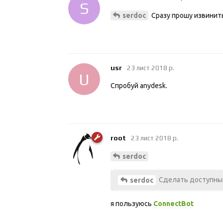
S
Сразу прошу извинить
serdoc
usr
23 лист 2018 р.
U
Спробуй anydesk.
root
23 лист 2018 р.
serdoc
Сделать доступным
serdoc
я пользуюсь
ConnectBot