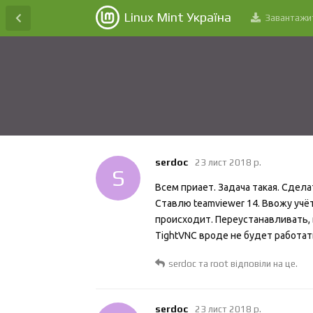
Linux Mint Україна
Завантажи
serdoc
23 лист 2018 р.
S
Всем приает. Задача такая. Сдел
Ставлю teamviewer 14. Ввожу учёт
происходит. Переустанавливать, 
TightVNC вроде не будет работать
serdoc
та
root
відповіли на це.
serdoc
23 лист 2018 р.