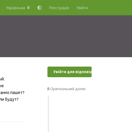
Українська
Реєстрація
Увійти
Увійти для відповіді
ый.
не
Оригінальний допис
ванно пашет?
ли будут?
Відповісти