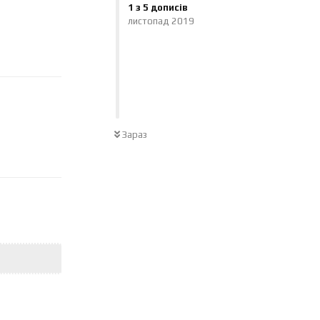
1
з
5
дописів
листопад 2019
Відповісти
Зараз
Відповісти
Відповісти