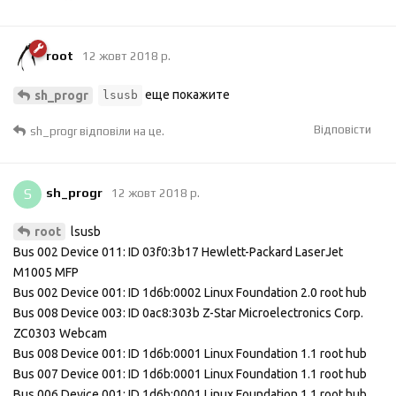
root
12 жовт 2018 р.
еще покажите
sh_progr
lsusb
Відповісти
sh_progr
відповіли на це.
S
sh_progr
12 жовт 2018 р.
lsusb
root
Bus 002 Device 011: ID 03f0:3b17 Hewlett-Packard LaserJet
M1005 MFP
Bus 002 Device 001: ID 1d6b:0002 Linux Foundation 2.0 root hub
Bus 008 Device 003: ID 0ac8:303b Z-Star Microelectronics Corp.
ZC0303 Webcam
Bus 008 Device 001: ID 1d6b:0001 Linux Foundation 1.1 root hub
Bus 007 Device 001: ID 1d6b:0001 Linux Foundation 1.1 root hub
Bus 006 Device 001: ID 1d6b:0001 Linux Foundation 1.1 root hub