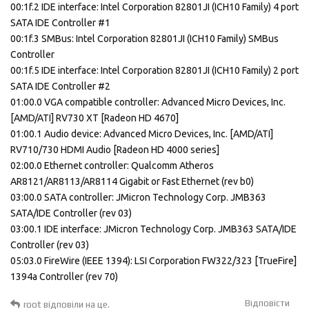
00:1f.2 IDE interface: Intel Corporation 82801JI (ICH10 Family) 4 port
SATA IDE Controller #1
00:1f.3 SMBus: Intel Corporation 82801JI (ICH10 Family) SMBus
Controller
00:1f.5 IDE interface: Intel Corporation 82801JI (ICH10 Family) 2 port
SATA IDE Controller #2
01:00.0 VGA compatible controller: Advanced Micro Devices, Inc.
[AMD/ATI] RV730 XT [Radeon HD 4670]
01:00.1 Audio device: Advanced Micro Devices, Inc. [AMD/ATI]
RV710/730 HDMI Audio [Radeon HD 4000 series]
02:00.0 Ethernet controller: Qualcomm Atheros
AR8121/AR8113/AR8114 Gigabit or Fast Ethernet (rev b0)
03:00.0 SATA controller: JMicron Technology Corp. JMB363
SATA/IDE Controller (rev 03)
03:00.1 IDE interface: JMicron Technology Corp. JMB363 SATA/IDE
Controller (rev 03)
05:03.0 FireWire (IEEE 1394): LSI Corporation FW322/323 [TrueFire]
1394a Controller (rev 70)
Відповісти
root
відповіли на це.