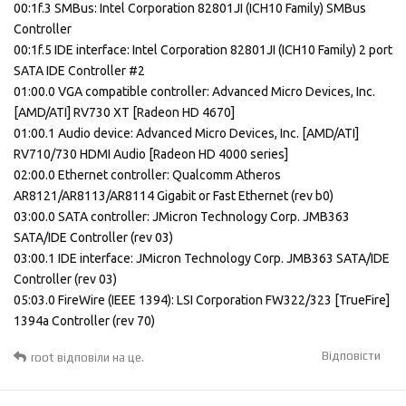
00:1f.3 SMBus: Intel Corporation 82801JI (ICH10 Family) SMBus
Controller
00:1f.5 IDE interface: Intel Corporation 82801JI (ICH10 Family) 2 port
SATA IDE Controller #2
01:00.0 VGA compatible controller: Advanced Micro Devices, Inc.
[AMD/ATI] RV730 XT [Radeon HD 4670]
01:00.1 Audio device: Advanced Micro Devices, Inc. [AMD/ATI]
RV710/730 HDMI Audio [Radeon HD 4000 series]
02:00.0 Ethernet controller: Qualcomm Atheros
AR8121/AR8113/AR8114 Gigabit or Fast Ethernet (rev b0)
03:00.0 SATA controller: JMicron Technology Corp. JMB363
SATA/IDE Controller (rev 03)
03:00.1 IDE interface: JMicron Technology Corp. JMB363 SATA/IDE
Controller (rev 03)
05:03.0 FireWire (IEEE 1394): LSI Corporation FW322/323 [TrueFire]
1394a Controller (rev 70)
Відповісти
root
відповіли на це.