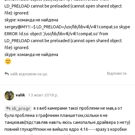
LD_PRELOAD cannot be preloaded (cannot open shared object
file): ignored.
skype: команда не найдена
sergey@MY1:~$ LD_PRELOAD=/usr/lib/libv4l/v4l1compat.so skype
ERROR: ld.so: object '/usr/lib/libv4l/v4l1compat.so' from
LD_PRELOAD cannot be preloaded (cannot open shared object
file): ignored.
skype: команда не найдена
Відповісти
valik
відповіли на це.
valik
13 жовт 2018 р.
я з веб камерами такої проблеми не мав,а от
sh_progr
була проблема з графічним планшетом,скільки я не
танцював(підставляв навіть якісь самопальні драйвера з нету)
повний глухар!!!!поки не вийшло ядро 4.16-----зразу з коробки