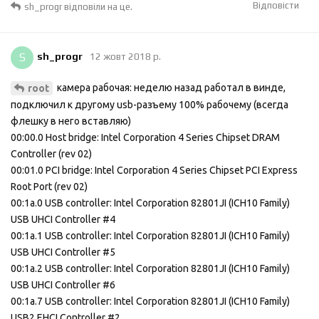
Відповісти
sh_progr
відповіли на це.
S
sh_progr
12 жовт 2018 р.
камера рабочая: неделю назад работал в винде,
root
подключил к другому usb-разъему 100% рабочему (всегда
флешку в него вставляю)
00:00.0 Host bridge: Intel Corporation 4 Series Chipset DRAM
Controller (rev 02)
00:01.0 PCI bridge: Intel Corporation 4 Series Chipset PCI Express
Root Port (rev 02)
00:1a.0 USB controller: Intel Corporation 82801JI (ICH10 Family)
USB UHCI Controller #4
00:1a.1 USB controller: Intel Corporation 82801JI (ICH10 Family)
USB UHCI Controller #5
00:1a.2 USB controller: Intel Corporation 82801JI (ICH10 Family)
USB UHCI Controller #6
00:1a.7 USB controller: Intel Corporation 82801JI (ICH10 Family)
USB2 EHCI Controller #2