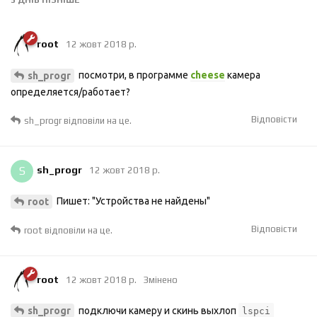
root
12 жовт 2018 р.
посмотри, в программе
cheese
камера
sh_progr
определяется/работает?
Відповісти
sh_progr
відповіли на це.
S
sh_progr
12 жовт 2018 р.
Пишет: "Устройства не найдены"
root
Відповісти
root
відповіли на це.
root
12 жовт 2018 р.
Змінено
подключи камеру и cкинь выхлоп
sh_progr
lspci