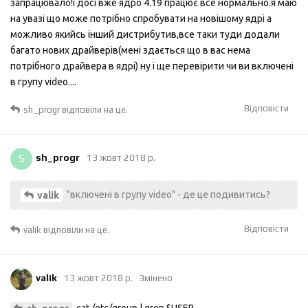
запрацювало!і досі вже ядро 4.19 працює все нормально.я маю
на увазі що може потрібно спробувати на новішому ядрі а
можливо якийсь інший дистрибутив,все таки туди додали
багато нових драйверів(мені здається що в вас нема
потрібного драйвера в ядрі) ну і ще перевірити чи ви включені
в групу video....
Відповісти
sh_progr
відповіли на це.
S
sh_progr
13 жовт 2018 р.
"включені в групу video" - де це подивитись?
valik
Відповісти
valik
відповіли на це.
valik
13 жовт 2018 р.
Змінено
cat /etc/group | grep $USER