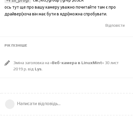
sh_progr
ось тут ще про вашу камеру уважно почитайте там є про
драйвер(хоча він має бути в ядрі)можна спробувати.
Відповісти
РІК
ПІЗНІШЕ
Зміна заголовка на «
Веб-камера в LinuxМint
»
30 лист
2019 р.
від
Lys
.
Написати відповідь...