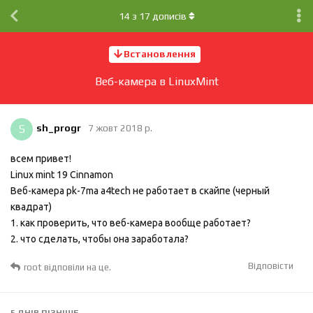
14
з
17
дописів
Встановлення
Веб-камера в LinuxМint
S
sh_progr
7 жовт 2018 р.
всем привет!
Linux mint 19 Cinnamon
Веб-камера pk-7ma a4tech не работает в скайпе (черный
квадрат)
1. как проверить, что веб-камера вообще работает?
2. что сделать, чтобы она заработала?
Відповісти
root
відповіли на це.
5 ДНІВ
ПІЗНІШЕ