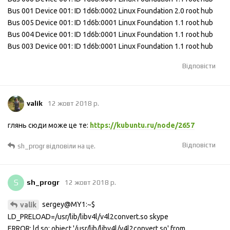
Bus 001 Device 001: ID 1d6b:0002 Linux Foundation 2.0 root hub
Bus 005 Device 001: ID 1d6b:0001 Linux Foundation 1.1 root hub
Bus 004 Device 001: ID 1d6b:0001 Linux Foundation 1.1 root hub
Bus 003 Device 001: ID 1d6b:0001 Linux Foundation 1.1 root hub
Відповісти
valik
12 жовт 2018 р.
глянь сюди може це те:
https://kubuntu.ru/node/2657
Відповісти
sh_progr
відповіли на це.
S
sh_progr
12 жовт 2018 р.
sergey@MY1:~$
valik
LD_PRELOAD=/usr/lib/libv4l/v4l2convert.so skype
ERROR: ld.so: object '/usr/lib/libv4l/v4l2convert.so' from