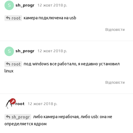
S
sh_progr
12 жовт 2018 р.
камера подключена на usb
root
Відповісти
S
sh_progr
12 жовт 2018 р.
под windows все работало, я недавно установил
root
linux
Відповісти
root
12 жовт 2018 р.
либо камера нерабочая, либо usb: она не
sh_progr
определяется ядром