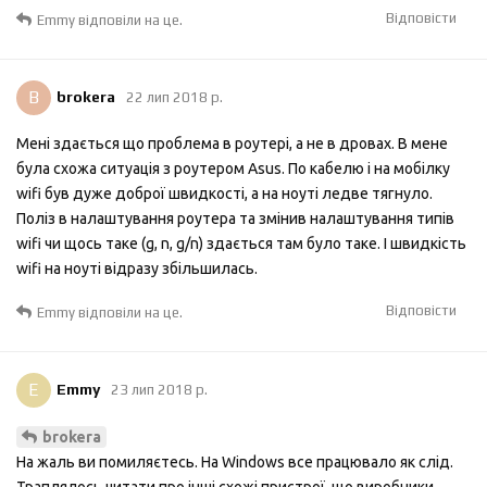
Відповісти
Emmy
відповіли на це.
B
brokera
22 лип 2018 р.
Мені здається що проблема в роутері, а не в дровах. В мене
була схожа ситуація з роутером Asus. По кабелю і на мобілку
wifi був дуже доброї швидкості, а на ноуті ледве тягнуло.
Поліз в налаштування роутера та змінив налаштування типів
wifi чи щось таке (g, n, g/n) здається там було таке. І швидкість
wifi на ноуті відразу збільшилась.
Відповісти
Emmy
відповіли на це.
E
Emmy
23 лип 2018 р.
brokera
На жаль ви помиляєтесь. На Windows все працювало як слід.