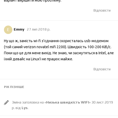
варіант вирішити мою проблему.
Відповісти
E
Emmy
27 лип 2018 р.
Ну що ж, замість wi-fi з'єднання скористалась usb-модемом
(той самий verizon novatel mifi 2200). Швидкість 100-200 КіБ/с.
Поки що це для мене вихід. Не знаю, чи засмутяться в Intel, але
їхній девайс на Linux'і не працює майже.
Відповісти
РІК
ПІЗНІШЕ
Зміна заголовка на «
Низька швидкість WIFI
»
30 лист 2019
р.
від
Lys
.