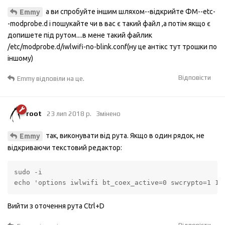
а ви спробуйте іншим шляхом--відкрийте ФМ--etc-
Emmy
-modprobe.d і пошукайте чи в вас є такий файл ,а потім якщо є
допишете під рутом....в мене такий файлик
/etc/modprobe.d/iwlwifi-no-blink.conf(ну це антікс тут трошки по
іншому)
Відповісти
Emmy
відповіли на це.
root
23 лип 2018 р.
Змінено
так, виконувати від рута. Якщо в один рядок, не
Emmy
відкриваючи текстовий редактор:
sudo -i

echo 'options iwlwifi bt_coex_active=0 swcrypto=1 11
Вийти з оточення рута Ctrl+D