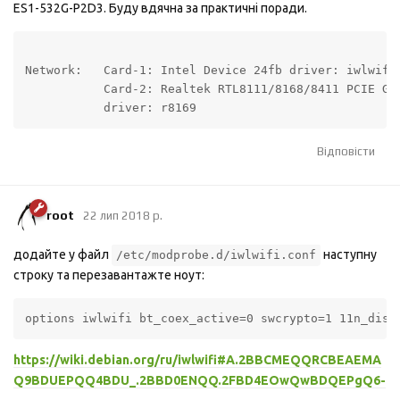
ES1-532G-P2D3. Буду вдячна за практичні поради.
Network:   Card-1: Intel Device 24fb driver: iwlwifi

           Card-2: Realtek RTL8111/8168/8411 PCIE Gig
           driver: r8169
Відповісти
root
22 лип 2018 р.
додайте у файл
наступну
/etc/modprobe.d/iwlwifi.conf
строку та перезавантажте ноут:
options iwlwifi bt_coex_active=0 swcrypto=1 11n_disa
https://wiki.debian.org/ru/iwlwifi#A.2BBCMEQQRCBEAEMA
Q9BDUEPQQ4BDU_.2BBD0ENQQ.2FBD4EOwQwBDQEPgQ6-