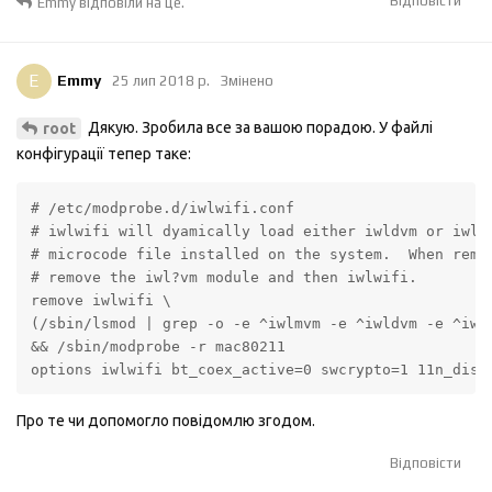
Відповісти
Emmy
відповіли на це.
E
Emmy
25 лип 2018 р.
Змінено
Дякую. Зробила все за вашою порадою. У файлі
root
конфігурації тепер таке:
# /etc/modprobe.d/iwlwifi.conf

# iwlwifi will dyamically load either iwldvm or iwlmv
# microcode file installed on the system.  When remov
# remove the iwl?vm module and then iwlwifi.

remove iwlwifi \

(/sbin/lsmod | grep -o -e ^iwlmvm -e ^iwldvm -e ^iwlw
&& /sbin/modprobe -r mac80211

options iwlwifi bt_coex_active=0 swcrypto=1 11n_disa
Про те чи допомогло повідомлю згодом.
Відповісти