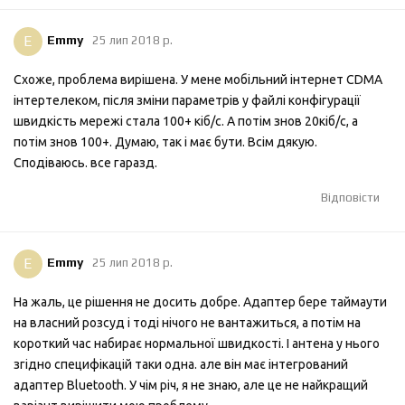
E
Emmy
25 лип 2018 р.
Схоже, проблема вирішена. У мене мобільний інтернет CDMA
інтертелеком, після зміни параметрів у файлі конфігурації
швидкість мережі стала 100+ кіб/с. А потім знов 20кіб/с, а
потім знов 100+. Думаю, так і має бути. Всім дякую.
Сподіваюсь. все гаразд.
Відповісти
E
Emmy
25 лип 2018 р.
На жаль, це рішення не досить добре. Адаптер бере таймаути
на власний розсуд і тоді нічого не вантажиться, а потім на
короткий час набирає нормальної швидкості. І антена у нього
згідно специфікацій таки одна. але він має інтегрований
адаптер Bluetooth. У чім річ, я не знаю, але це не найкращий