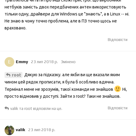
Траплялось читати про інші схожі пристрої. що виробники
нетбуків замість двох передбачених антен використовують
тільки одну, драйвери для Windows це "знають", а в Linux -- ні.
Не знаю в чому точно проблема, але в ПЗ точно щось не
враховано.
Відповісти
E
Emmy
23 лип 2018 р.
Змінено
Дякую за підказку. але якби ви ще вказали яким
root
чином цей рядок прописати, я була б особливо вдячна.
Термінал мене не зрозумів, такої команди не знайшов
Ні,
просто відмовив у доступі. Зайти з root? Таки не знайшов.
Відповісти
valik
та
root
відповіли на це.
valik
23 лип 2018 р.