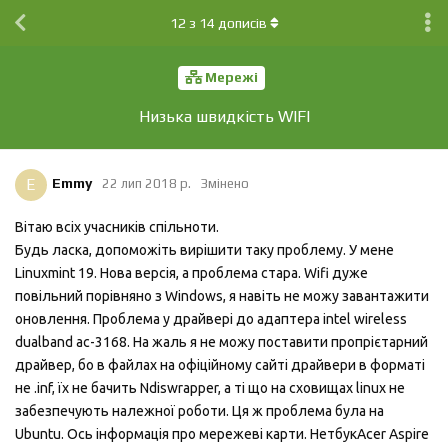
12
з
14
дописів
Мережі
Низька швидкість WIFI
E
Emmy
22 лип 2018 р.
Змінено
Вітаю всіх учасників спільноти.
Будь ласка, допоможіть вирішити таку проблему. У мене
Linuxmint 19. Нова версія, а проблема стара. Wifi дуже
повільний порівняно з Windows, я навіть не можу завантажити
оновлення. Проблема у драйвері до адаптера intel wireless
dualband ac-3168. На жаль я не можу поставити пропрієтарний
драйвер, бо в файлах на офіційному сайті драйвери в форматі
не .inf, їх не бачить Ndiswrapper, а ті що на сховищах linux не
забезпечують належної роботи. Ця ж проблема була на
Ubuntu. Ось інформація про мережеві карти. НетбукAcer Aspire