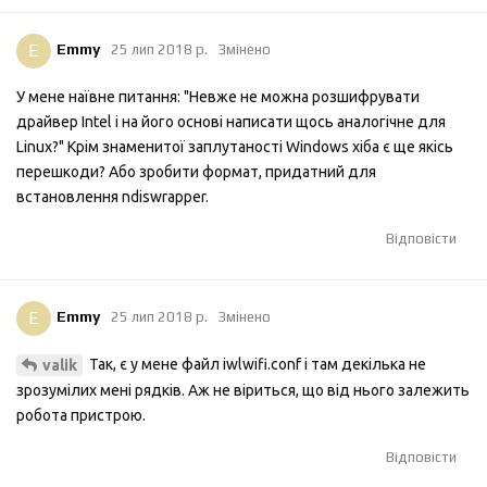
E
Emmy
25 лип 2018 р.
Змінено
У мене наївне питання: "Невже не можна розшифрувати
драйвер Intel і на його основі написати щось аналогічне для
Linux?" Крім знаменитої заплутаності Windows хіба є ще якісь
перешкоди? Або зробити формат, придатний для
встановлення ndiswrapper.
Відповісти
E
Emmy
25 лип 2018 р.
Змінено
Так, є у мене файл iwlwifi.conf і там декілька не
valik
зрозумілих мені рядків. Аж не віриться, що від нього залежить
робота пристрою.
Відповісти