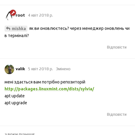
root
4 квiт 2018 р.
як ви оновлюєтесь? через менеджер оновлень чи
mishka
в термiналi?
Відповісти
valik
5 квiт 2018 р.
Змінено
мені здається вам потрібно репозиторій
http://packages.linuxmint.com/dists/sylvia/
apt update
apt upgrade
Відповісти
2 РОКИ
ПІЗНІШЕ