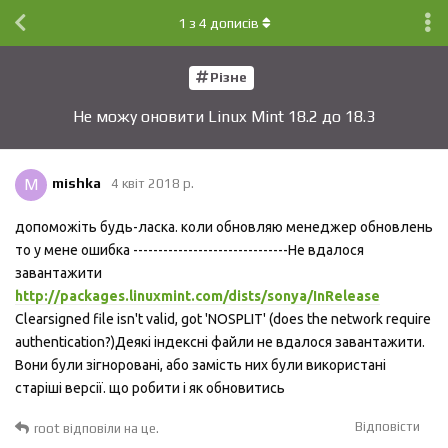
1
з
4
дописів
Різне
Не можу оновити Linux Mint 18.2 до 18.3
M
mishka
4 квiт 2018 р.
допоможіть будь-ласка. коли обновляю менеджер обновлень
то у мене ошибка -------------------------------Не вдалося
завантажити
http://packages.linuxmint.com/dists/sonya/InRelease
Clearsigned file isn't valid, got 'NOSPLIT' (does the network require
authentication?)Деякі індексні файли не вдалося завантажити.
Вони були зігноровані, або замість них були використані
старіші версії. що робити і як обновитись
Відповісти
root
відповіли на це.