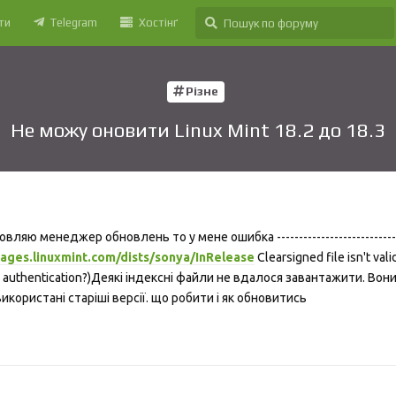
ти
Telegram
Хостінґ
Різне
Не можу оновити Linux Mint 18.2 до 18.3
ляю менеджер обновлень то у мене ошибка ---------------------------
kages.linuxmint.com/dists/sonya/InRelease
Clearsigned file isn't vali
re authentication?)Деякі індексні файли не вдалося завантажити. Вон
використані старіші версії. що робити і як обновитись