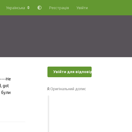
Українська
Реєстрація
Увійти
Увійти для відповіді
----Не
d, got
Оригінальний допис
и були
Відповісти