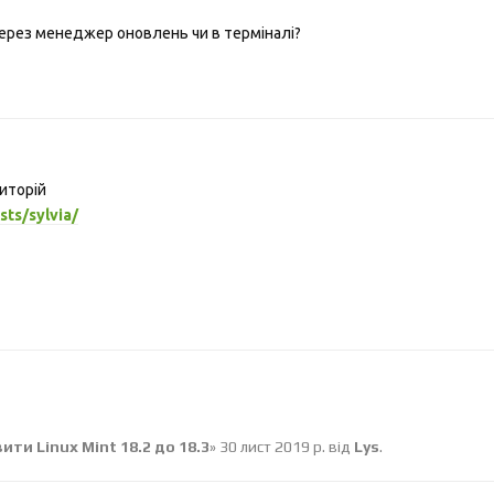
ерез менеджер оновлень чи в термiналi?
иторій
sts/sylvia/
ти Linux Mint 18.2 до 18.3
»
30 лист 2019 р.
від
Lys
.