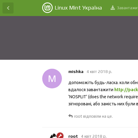
Linux Mint Україна
Завантажи
mishka
4 квiт 2018 р.
M
допоможіть будь-ласка. коли обнов
вдалося завантажити
http://pac
'NOSPLIT' (does the network requi
зігноровані, або замість них були 
root
відповіли на це.
root
4 квiт 2018 р.