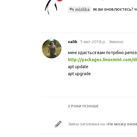
як ви оновлюєтесь? ч
mishka
valik
5 квiт 2018 р.
Змінено
мені здається вам потрібно репоз
http://packages.linuxmint.com/di
apt update
apt upgrade
2 РОКИ
ПІЗНІШЕ
Зміна заголовка на «
Не можу онови