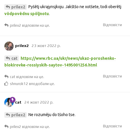
Pyšêtj ukrajynsjkoju. Jakštšo ne xotšete, todi oberêtj
prilex2
vôdpovêdnu spôljnotu
.
Відповісти
prilex2
відповіли на це.
prilex2
23 жовт 2022 р.
https://www.rbc.ua/ukr/news/ukaz-poroshenko-
cat
blokirovke-rossiyskih-saytov-1495001256.html
Відповісти
cat
відповіли на це.
shnurok12
вподобали це
.
cat
24 жовт 2022 р.
Ne rozumêju do tšoho tse.
prilex2
Відповісти
prilex2
відповіли на це.