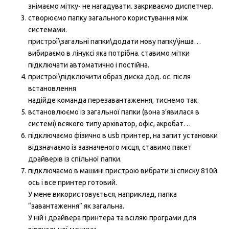
знімаємо мітку- не нагадувати. закриваємо диспетчер.
створюємо папку загального користування між
системами.
пристрої\загальні папки\додати нову папку\інша…
вибираємо в лінуксі яка потрібна. ставимо мітки
підключати автоматично і постійна.
пристрої\підключити образ диска дод. ос. після
встановлення
надійде команда перезавантаження, тиснемо так.
встановлюємо із загальної папки (вона з’явилася в
системі) всякого типу архіватор, офіс, акробат…
підключаємо фізично в usb принтер, на запит установки
відзначаємо із зазначеного місця, ставимо пакет
драйверів із спільної папки.
підключаємо в машині пристрою вибрати зі списку 810й.
ось і все принтер готовий.
У мене використовується, наприклад, папка
“завантаження” як загальна.
У ній і драйвера принтера та всілякі програми для