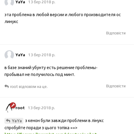
YaYa
13 бер 2018 р.
эта проблема в любой версии и любого производителя ос
линукс
Відповісти
YaYa
13 бер 2018 р.
в базе знаний убунту есть решение проблемы-
пробывал не получилось под минт.
Відповісти
root
відповіли на це.
root
13 бер 2018 р.
з кенон були завжди проблеми в лiнукс
YaYa
спробуйте поради з цього топiка ==>