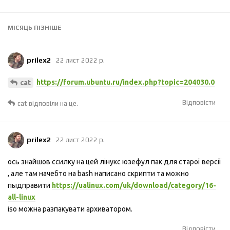
МІСЯЦЬ
ПІЗНІШЕ
prilex2
22 лист 2022 р.
https://forum.ubuntu.ru/index.php?topic=204030.0
cat
Відповісти
cat
відповіли на це.
prilex2
22 лист 2022 р.
ось знайшов ссилку на цей лінукс юзефул пак для старої версії
, але там начебто на bash написано скрипти та можно
пыдправити
https://ualinux.com/uk/download/category/16-
all-linux
iso можна разпакувати архиватором.
Відповісти