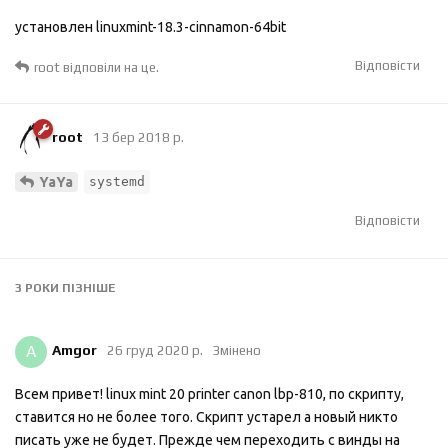
установлен linuxmint-18.3-cinnamon-64bit
Відповісти
root
відповіли на це.
root
13 бер 2018 р.
YaYa
systemd
Відповісти
3 РОКИ
ПІЗНІШЕ
A
Amgor
26 груд 2020 р.
Змінено
Всем привет! linux mint 20 printer canon lbp-810, по скрипту,
ставится но не более того. Скрипт устарел а новый никто
писать уже не будет. Прежде чем переходить с винды на