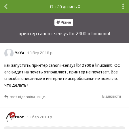
17
з
20
дописів
Різне
принтер canon i-sensys lbr 2900 в linuxmint
YaYa
13 бер 2018 р.
как запустить принтер canon i-sensys lbr 2900 в linuxmint . ОС
его видит на печать отправляет , принтер не печатает. Все
способы описанные в интернете испробованы- не помогло.
Что делать?
Відповісти
root
відповіли на це.
root
13 бер 2018 р.