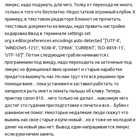
линукс, надо подумать для чего. Толку от перехода не много,
только и того что бесплатно. Недостатков огромный клубок. К
примеру, в текстовом редакторе блокнот не прочитать
текстовые документы из винды, надо править настройки
кодировки.Ввод в терминале settings set
org.x.editor.preferences.encodings auto-detected “[‘UTF-8’,
‘WINDOWS-1251’, ‘KOI8-R’, ‘CP866’, ‘CURRENT’, ‘ISO-8859-15’,
‘UTF-16’]”. Потом следующие грабли начинаются с
программами под винду, надо переходить на заточеные под
линукс но функционал явно хромает и старые наработки
придется выкинуть нах. Но нам трут что все решаемо при
помощи вине…пока установил и заставил работать то
запарился рыть инет и ломать пальцы об клаву. Теперь
принтер canon 810…чего только не делал…максимум чего
достиг это гудения при подготовке к печати и все…бубен с
шаманом не помог. Некоторые недалекие люди скажут что
выкинь нах свое старье и купи новый…но я тоже не молодой и
денег на новый увы нет. Вывод один напрашивается линукс
если руки нечем занять.