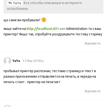
Все способы описанные в интернете
YaYa
испробованы
що саме ви пробували?
якщо зайти на
http://localhost:631
==> Administration та є ваш
принтер? Якщо так, спробуйте роздрукувати тестову сторiнку
Відповісти
YaYa
13 бер 2018 р.
пробывал принтер распознан, тестовю страницу и текст в
разных приложениях отправляется на печать, в череди на
печать стоит - принтер не печатает
Відповісти