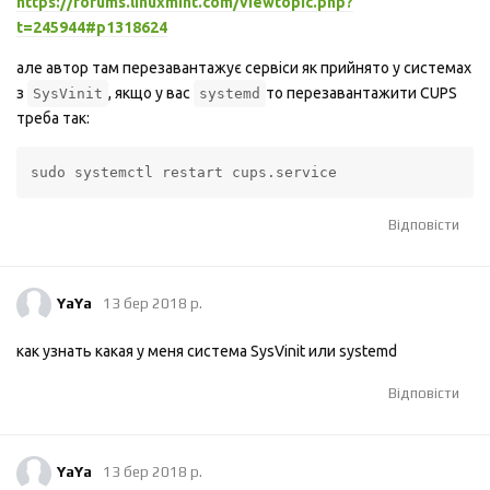
https://forums.linuxmint.com/viewtopic.php?
t=245944#p1318624
але автор там перезавантажує сервiси як прийнято у системах
з
, якщо у вас
то перезавантажити CUPS
SysVinit
systemd
треба так:
sudo systemctl restart cups.service
Відповісти
YaYa
13 бер 2018 р.
как узнать какая у меня система SysVinit или systemd
Відповісти
YaYa
13 бер 2018 р.