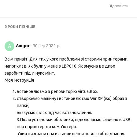
Відповісти
2 РОКИ
ПІЗНІШЕ
A
Amgor
30 вер 2022 р.
Всім привіт! Для тих у кого проблеми зі старими принтерами,
наприклад, як були у мене з LBP810. Як змусив це диво
заробити під лінукс мінт.
Моя інструкція
встановлюємо з репозиторію virtualBox.
створюємо машину і встановлюємо WinXP (iso) образ з
папки,
вказуємо шлях під час встановлення.
3.Після установки оболонки, підключаємо фізично в USB
порт принтер до комп’ютера.
з’явиться запит на встановлення нового обладнання.