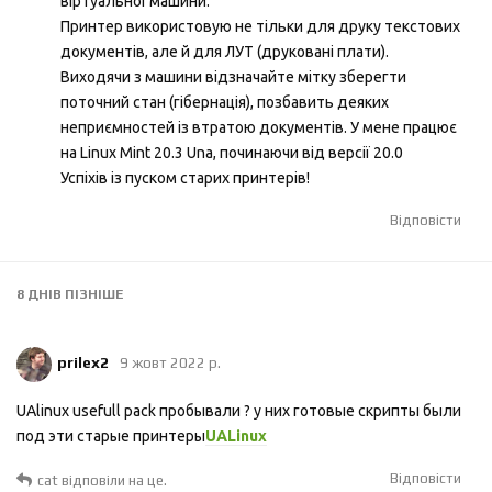
віртуальної машини.
Принтер використовую не тільки для друку текстових
документів, але й для ЛУТ (друковані плати).
Виходячи з машини відзначайте мітку зберегти
поточний стан (гібернація), позбавить деяких
неприємностей із втратою документів. У мене працює
на Linux Mint 20.3 Una, починаючи від версії 20.0
Успіхів із пуском старих принтерів!
Відповісти
8 ДНІВ
ПІЗНІШЕ
prilex2
9 жовт 2022 р.
UAlinux usefull pack пробывали ? у них готовые скрипты были
под эти старые принтеры
UALinux
Відповісти
cat
відповіли на це.