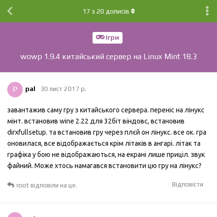
17
з
20
дописів
Ігри
wowp 1.9.4 китайський сервер на Linux Mint 18.3
P
pal
30 лист 2017 р.
завантажив саму гру з китайського сервера. переніс на лінукс
мінт. встановив wine 2.22 для 32біт віндовс, встановив
dirxfullsetup. та встановив гру через плєй он лінукс. все ок. гра
оновилася, все відображається крім літаків в ангарі. літак та
графіка у бою не відображаються, на екрані лише приціл. звук
файний. Може хтось намагався встановити цю гру на лінукс?
Відповісти
root
відповіли на це.