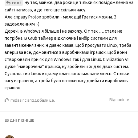
ну так, майже. два роки це тільки як повідомлення на
root
сайті написав, а до того ще скільки часу.
Але справу Proton зробили - молодці! Гратися можна. З
задоволенням :-)
Доречі, в Wndows я більше і не захожу. От так …. стала не
потрібна. В Grub таймер відключив і вибір системи для
завантаження зник. Я давно казав, щоб просувати Linux, треба
вперш за все, домовитися з виробниками іграшок, щоб вони
створювали ігри як для Windows так і для Linux. Civilization VI
дуже “наворочена” іграшка, ну зробили її ж для двох систем.
Суспільство Linux в цьому плані загальмоване якесь. Стільки
часу втрачено, а треба було потихеньку довбати виробників
іграшок.
Відповісти
midasinc
вподобали це
.
23 ДНІ
ПІЗНІШЕ