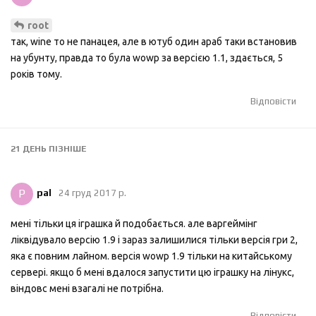
root
так, wine то не панацея, але в ютуб один араб таки встановив
на убунту, правда то була wowp за версією 1.1, здається, 5
років тому.
Відповісти
21 ДЕНЬ
ПІЗНІШЕ
P
pal
24 груд 2017 р.
мені тільки ця іграшка й подобається. але варгеймінг
ліквідувало версію 1.9 і зараз залишилися тільки версія гри 2,
яка є повним лайном. версія wowp 1.9 тільки на китайському
сервері. якщо б мені вдалося запустити цю іграшку на лінукс,
віндовс мені взагалі не потрібна.
Відповісти