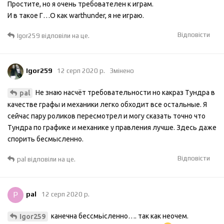
Простите, но я очень требователен к играм.
И в такое Г…О как warthunder, я не играю.
Відповісти
Igor259
відповіли на це.
Igor259
12 серп 2020 р.
Змінено
Не знаю насчёт требовательности но какраз Тундра в
pal
качестве графы и механики легко обходит все остальные. Я
сейчас пару роликов пересмотрел и могу сказать точно что
Тундра по графике и механике у правления лучше. Здесь даже
спорить бесмысленно.
Відповісти
pal
відповіли на це.
P
pal
12 серп 2020 р.
канечна бессмьісленно…. так как неочем.
Igor259