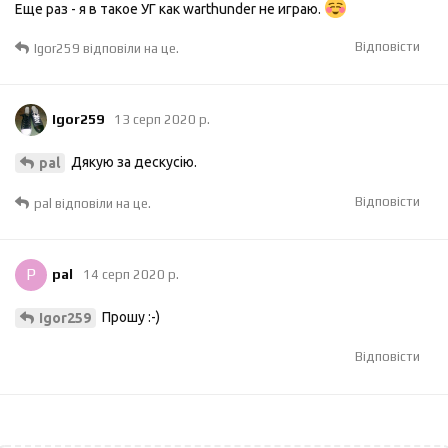
Еще раз - я в такое УГ как warthunder не играю.
Відповісти
Igor259
відповіли на це.
Igor259
13 серп 2020 р.
Дякую за дескусію.
pal
Відповісти
pal
відповіли на це.
P
pal
14 серп 2020 р.
Прошу :-)
Igor259
Відповісти