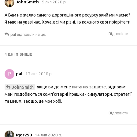
JohnSmith
9 лип 2020 р.
А Вам не жалко самого дорогоцінного ресурсу який ми маємо?
Я маю на увазі час. Хоча..всі ми різні, і в кожного свої пріорітети.
Відповісти
pal
відповіли на це.
4 ДНІ
ПІЗНІШЕ
P
pal
13 лип 2020 р.
якщо ви до мене питання задаєте, відповім:
JohnSmith
мені подобаються комп’ютерні іграшки - симулятори, стратегії
та LINUX. Так що, це моє хобі.
Відповісти
Igor259
14 лип 2020 р.