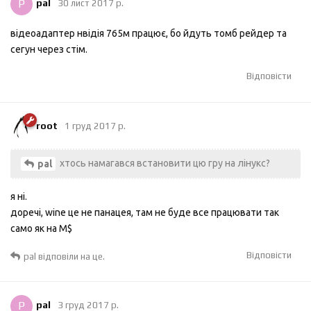
P
pal
30 лист 2017 р.
відеоадаптер нвідія 765м працює, бо йдуть томб рейдер та
сегун через стім.
Відповісти
root
1 груд 2017 р.
хтось намагався встановити цю гру на лінукс?
pal
я ні.
доречі, wine це не панацея, там не буде все працювати так
само як на M$
Відповісти
pal
відповіли на це.
P
pal
3 груд 2017 р.