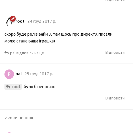
root
24 груд 2017 р.
скоро буде реліз вайн 3, там щось про директХ писали
може стане ваша іграшка)
Відповісти
pal
відповіли на це.
P
pal
25 груд 2017 р.
було б непогано.
root
Відповісти
2 РОКИ
ПІЗНІШЕ