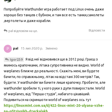
Попробуйте Warthunder игра работает под Linux очень даже
хорошо без танцев с бубном, и там все есть танки,самолеты
,вертолеты и даже корабли.
Відповісти
pal
відповіли на це.
P
pal
15 лип 2020 р.
Змінено
Я від неї відмовився ще в 2012 році. Граєш з
Igor259
якимось крапочками, літака супротивника не видно. World of
warplanes ближче до реальності. Скажіть мені, ви будете
бачити, по справжньому, літак на відстані 300 метрів? Так,
будете. У warthunder ви бачите лише крапочку. Пробачте, але
warthunder зробили ті, у кого руки з дупи повиростали. World
of warplanes, від “Перша студія”, набагато цікавіший.
Подивиться на скриншоти world of warplanes ось тут
https://linuxmint.com.ua/d/422-linux-mint-20-ulyana-vzhe-
na-ofitsiynikh-dzerkalakh