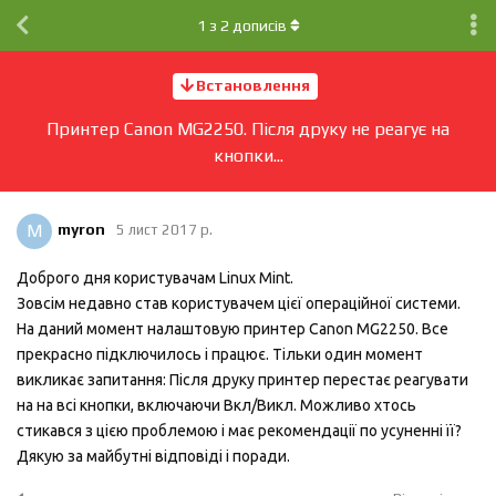
1
з
2
дописів
Встановлення
Принтер Canon MG2250. Після друку не реагує на
кнопки...
M
myron
5 лист 2017 р.
Доброго дня користувачам Linux Mint.
Зовсім недавно став користувачем цієї операційної системи.
На даний момент налаштовую принтер Canon MG2250. Все
прекрасно підключилось і працює. Тільки один момент
викликає запитання: Після друку принтер перестає реагувати
на на всі кнопки, включаючи Вкл/Викл. Можливо хтось
стикався з цією проблемою і має рекомендації по усуненні її?
Дякую за майбутні відповіді і поради.