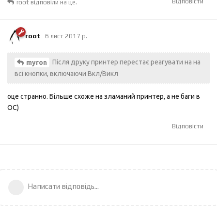
Відповісти
root
відповіли на це.
root
6 лист 2017 р.
Після друку принтер перестає реагувати на на
myron
всі кнопки, включаючи Вкл/Викл
оце странно. Більше схоже на зламаний принтер, а не баги в
ОС)
Відповісти
Написати відповідь...