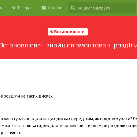
ти
Telegram
Хостінґ
Встановлення
Встановлювач знайшов змонтовані розділ
 розділи на таких дисках:
розмонтував розділи на цих дисках перед тим, як продовжувати? Я
зможете сторювати, видаляти чи змінювати розміри розділів на цих
що існують.