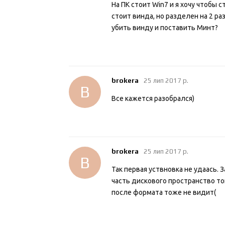
На ПК стоит Win7 и я хочу чтобы 
стоит винда, но разделен на 2 ра
убить винду и поставить Минт?
brokera
25 лип 2017 р.
B
Все кажется разобрался)
brokera
25 лип 2017 р.
B
Так первая уствновка не удаась. 
часть дискового пространство тог
после формата тоже не видит(