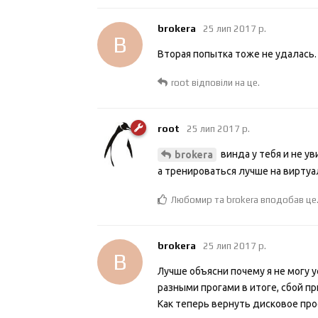
brokera
25 лип 2017 р.
B
Вторая попытка тоже не удалась.
root
відповіли на це.
root
25 лип 2017 р.
винда у тебя и не у
brokera
а тренироваться лучше на виртуа
Любомир
та
brokera
вподобав це
brokera
25 лип 2017 р.
B
Лучше объясни почему я не могу ус
разными прогами в итоге, сбой при
Как теперь вернуть дисковое прос