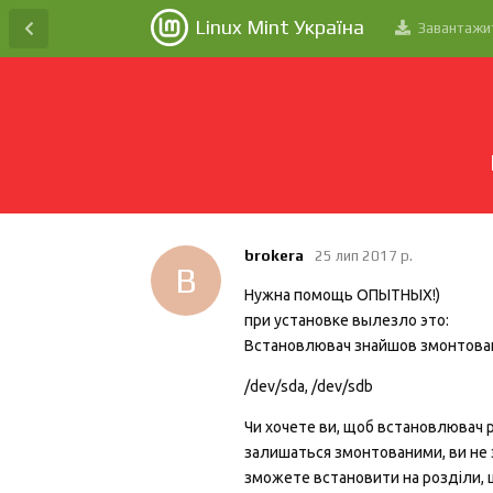
Linux Mint Україна
Завантажи
brokera
25 лип 2017 р.
B
Нужна помощь ОПЫТНЫХ!)
при установке вылезло это:
Встановлювач знайшов змонтовані
/dev/sda, /dev/sdb
Чи хочете ви, щоб встановлювач 
залишаться змонтованими, ви не 
зможете встановити на розділи, 