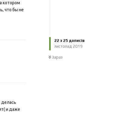
на котором
ь, что бы не
Відповісти
22
з
25
дописів
листопад 2019
Зараз
Відповісти
а делась
ит( и даже
Відповісти