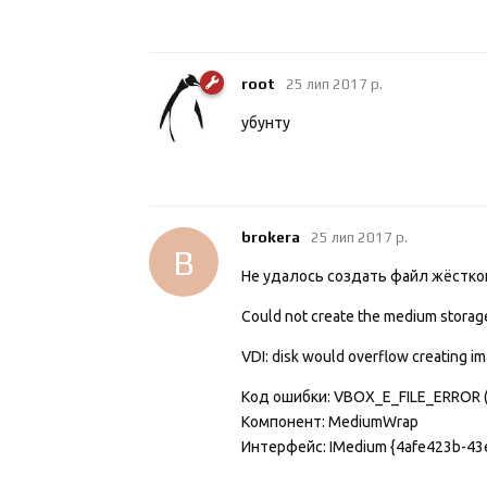
root
25 лип 2017 р.
убунту
brokera
25 лип 2017 р.
B
Не удалось создать файл жёстког
Could not create the medium storag
VDI: disk would overflow creating 
Код ошибки: VBOX_E_FILE_ERROR 
Компонент: MediumWrap
Интерфейс: IMedium {4afe423b-4