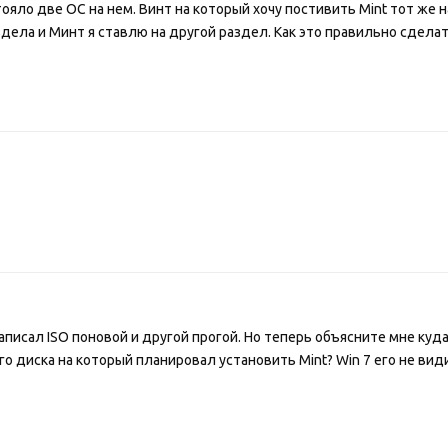
стояло две ОС на нем. Винт на который хочу постивить Mint тот же 
здела и Минт я ставлю на другой раздел. Как это правильно сделат
Записал ISO поновой и другой прогой. Но теперь объясните мне куд
о диска на который планировал установить Mint? Win 7 его не вид