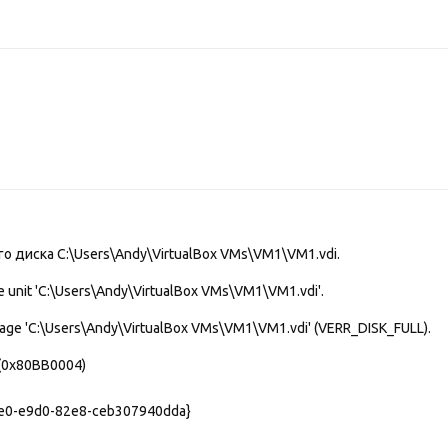
о диска C:\Users\Andy\VirtualBox VMs\VM1\VM1.vdi.
e unit 'C:\Users\Andy\VirtualBox VMs\VM1\VM1.vdi'.
image 'C:\Users\Andy\VirtualBox VMs\VM1\VM1.vdi' (VERR_DISK_FULL).
(0x80BB0004)
3e0-e9d0-82e8-ceb307940dda}