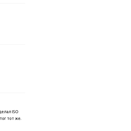
Відповісти
Відповісти
 делал ISO
тог тот же.