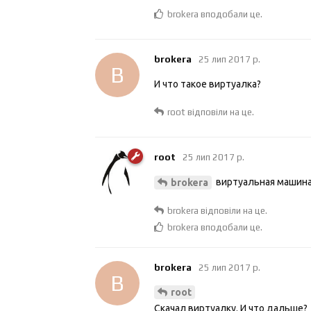
brokera
вподобали це
.
brokera
25 лип 2017 р.
B
И что такое виртуалка?
root
відповіли на це.
root
25 лип 2017 р.
виртуальная машина,
brokera
brokera
відповіли на це.
brokera
вподобали це
.
brokera
25 лип 2017 р.
B
root
Скачал виртуалку. И что дальше?