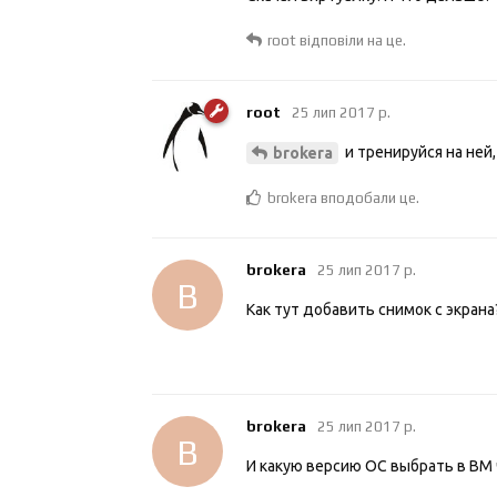
root
відповіли на це.
root
25 лип 2017 р.
и тренируйся на ней,
brokera
brokera
вподобали це
.
brokera
25 лип 2017 р.
B
Как тут добавить снимок с экрана
brokera
25 лип 2017 р.
B
И какую версию ОС выбрать в ВМ 