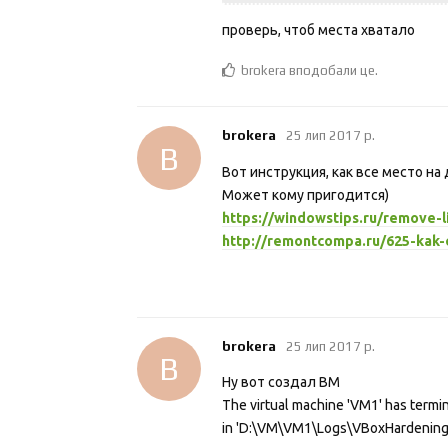
проверь, чтоб места хватало
brokera
вподобали це
.
brokera
25 лип 2017 р.
B
Вот инструкция, как все место на
Может кому пригодится)
https://windowstips.ru/remove-
http://remontcompa.ru/625-kak-
brokera
25 лип 2017 р.
B
Ну вот создал ВМ
The virtual machine 'VM1' has termin
in 'D:\VM\VM1\Logs\VBoxHardening.