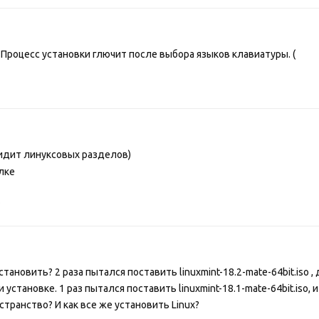
 Процесс установки глючит после выбора языков клавиатуры. (
видит линуксовых разделов)
лке
.
тановить? 2 раза пытался поставить linuxmint-18.2-mate-64bit.iso ,
 установке. 1 раз пытался поставить linuxmint-18.1-mate-64bit.iso, и
транство? И как все же установить Linux?