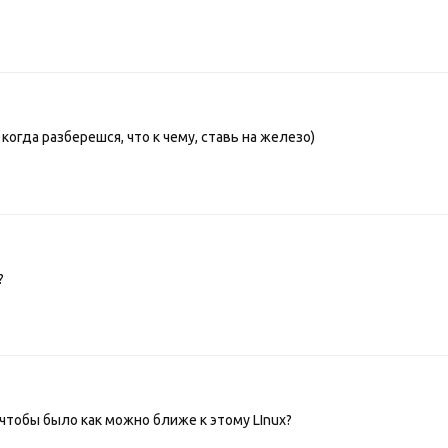
 когда разберешся, что к чему, ставь на железо)
?
чтобы было как можно ближе к этому LInux?