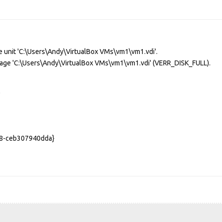
e unit 'C:\Users\Andy\VirtualBox VMs\vm1\vm1.vdi'.
image 'C:\Users\Andy\VirtualBox VMs\vm1\vm1.vdi' (VERR_DISK_FULL).
)
e8-ceb307940dda}