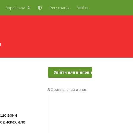
Українська
Реєстрація
Увійти
и
Увійти для відповіді
Оригінальний допис
кщо вони
 дисках, але