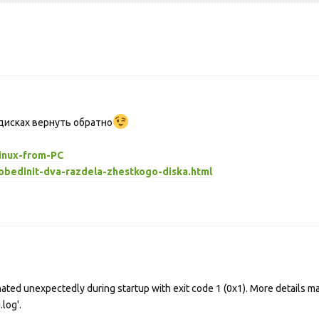
 дисках вернуть обратно
linux-from-PC
obedinit-dva-razdela-zhestkogo-diska.html
ated unexpectedly during startup with exit code 1 (0x1). More details ma
log'.