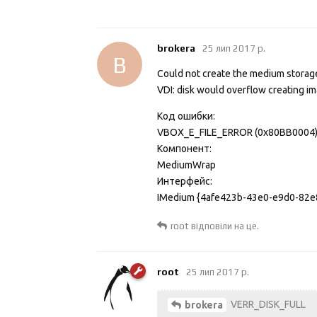
brokera
25 лип 2017 р.
B
Could not create the medium storag
VDI: disk would overflow creating 
Код ошибки:
VBOX_E_FILE_ERROR (0x80BB0004
Компонент:
MediumWrap
Интерфейс:
IMedium {4afe423b-43e0-e9d0-82
root
відповіли на це.
root
25 лип 2017 р.
VERR_DISK_FULL
brokera