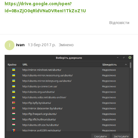
https://drive.google.com/open?
id=0BxZjO0qRldVNaDVRenI1TkZoZ1U
Відповісти
I
ivan
13 бер 2017 р.
Змінено