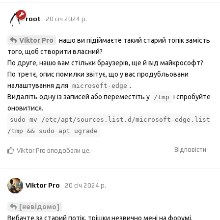
root
20 січ 2024 р.
нашо ви підіймаєте такий старий топік замість
Viktor Pro
того, щоб створити власний?
По друге, нашо вам стільки браузерів, ще й від майкрософт?
По третє, опис помилки звітує, що у вас продубльовани
налаштування для
.
microsoft-edge
Видаліть одну із записей або переместіть у
і спробуйте
/tmp
оновитися.
sudo mv /etc/apt/sources.list.d/microsoft-edge.list
/tmp && sudo apt ugrade
Відповісти
Viktor Pro
вподобали це
.
Viktor Pro
20 січ 2024 р.
[невідомо]
Вибачте,за старий потік, трішки незвично мені на форумі.