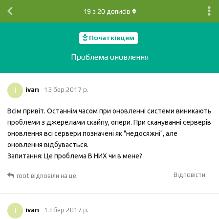
19
з
20
дописів
Початківцям
Проблема оновлення
I
ivan
13 бер 2017 р.
Всім привіт. Останнім часом при оновленні системи виникають
проблеми з джерелами скайпу, опери. При скануванні серверів
оновлення всі сервери позначені як "недосяжні", але
оновлення відбувається.
Запитання: Це проблема В НИХ чи в мене?
Відповісти
root
відповіли на це.
I
ivan
13 бер 2017 р.