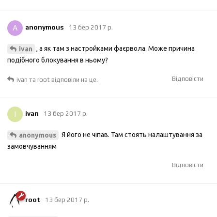
A
anonymous
13 бер 2017 р.
, а як там з настройками фаєрвола. Може причина
ivan
подібного блокування в ньому?
Відповісти
ivan
та
root
відповіли на це.
I
ivan
13 бер 2017 р.
Я його не чіпав. Там стоять налаштування за
anonymous
замовчуванням
Відповісти
root
13 бер 2017 р.