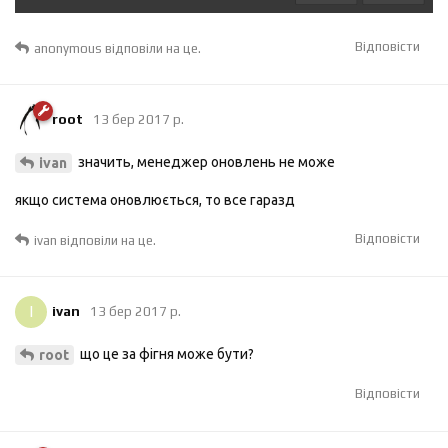
Відповісти
anonymous
відповіли на це.
root
13 бер 2017 р.
значить, менеджер оновлень не може
ivan
якщо система оновлюється, то все гаразд
Відповісти
ivan
відповіли на це.
I
ivan
13 бер 2017 р.
що це за фігня може бути?
root
Відповісти