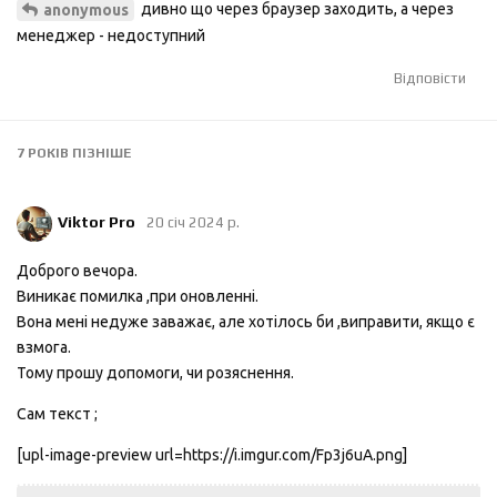
дивно що через браузер заходить, а через
anonymous
менеджер - недоступний
Відповісти
7 РОКІВ
ПІЗНІШЕ
Viktor Pro
20 січ 2024 р.
Доброго вечора.
Виникає помилка ,при оновленні.
Вона мені недуже заважає, але хотілось би ,виправити, якщо є
взмога.
Тому прошу допомоги, чи розяснення.
Сам текст ;
[upl-image-preview url=https://i.imgur.com/Fp3j6uA.png]