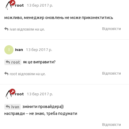
root
13 бер 2017 р.
можливо, менеджер оновлень не може приконектитись
Відповісти
ivan
відповіли на це.
I
ivan
13 бер 2017 р.
як це виправити?
root
Відповісти
root
відповіли на це.
root
13 бер 2017 р.
змінити провайдера))
ivan
насправди -- не знаю, треба подумати
Відповісти