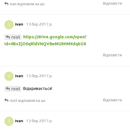
Відповісти
ivan
відповіли на це.
I
ivan
13 бер 2017 р.
https://drive.google.com/open?
root
id=0BxZjO0qRldVNQV8wMGRHMXdqbG8
Відповісти
I
ivan
13 бер 2017 р.
Відкривається!
root
Відповісти
root
відповіли на це.
I
ivan
13 бер 2017 р.