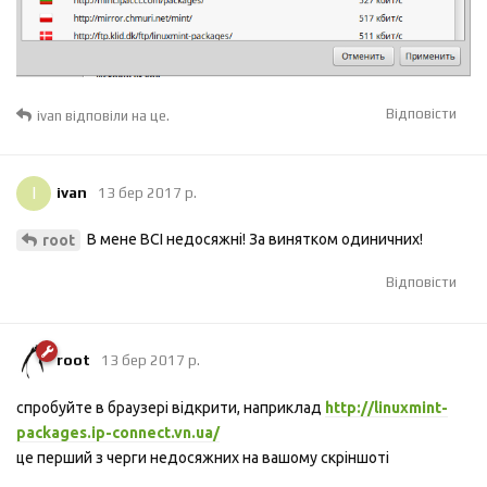
Відповісти
ivan
відповіли на це.
I
ivan
13 бер 2017 р.
В мене ВСІ недосяжні! За винятком одиничних!
root
Відповісти
root
13 бер 2017 р.
спробуйте в браузері відкрити, наприклад
http://linuxmint-
packages.ip-connect.vn.ua/
це перший з черги недосяжних на вашому скріншоті