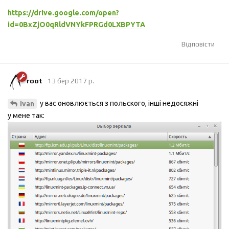
https://drive.google.com/open?
id=0BxZjO0qRldVNYkFPRGd0LXBPYTA
Відповісти
root
13 бер 2017 р.
у вас оновлюється з польского, інші недосяжні
ivan
у мене так: