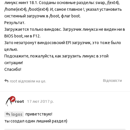
линукс минт 18.1. Созданы основные разделы: swap, /(ext4),
/home(ext4), /boot(ext4). И, самое главное !, указал установить
системный загрузчик в /boot, флаг boot.
Результат.
Загружается только виндовс. Загрузчик линукса не виден ни в
BIOS boot, ни в F12.
Зато незатронут виндосовский ЕFI загрузчик, это тоже было
целью.
Подскажите, пожалуйста, как загрузить линукс в этой
ситуации!
Спасибо!
Відповісти
root
відповіли на це.
root
17 лют 2017 р.
приветствую!
logos
ты создал один лишний раздел)