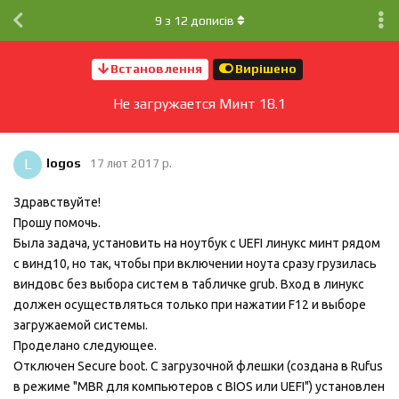
9
з
12
дописів
Встановлення
Вирішено
Не загружается Минт 18.1
L
logos
17 лют 2017 р.
Здравствуйте!
Прошу помочь.
Была задача, установить на ноутбук с UEFI линукс минт рядом
с винд10, но так, чтобы при включении ноута сразу грузилась
виндовс без выбора систем в табличке grub. Вход в линукс
должен осуществляться только при нажатии F12 и выборе
загружаемой системы.
Проделано следующее.
Отключен Secure boot. С загрузочной флешки (создана в Rufus
в режиме "MBR для компьютеров с BIOS или UEFI") установлен