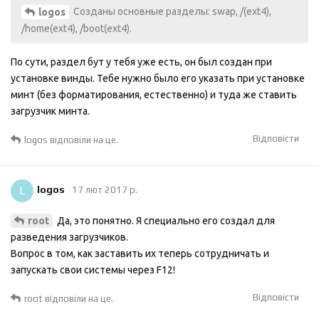
Созданы основные разделы: swap, /(ext4),
logos
/home(ext4), /boot(ext4).
По сути, раздел бут у тебя уже есть, он был создан при
установке винды. Тебе нужно было его указать при установке
минт (без форматирования, естественно) и туда же ставить
загрузчик минта.
Відповісти
logos
відповіли на це.
L
logos
17 лют 2017 р.
Да, это понятно. Я специально его создал для
root
разведения загрузчиков.
Вопрос в том, как заставить их теперь сотрудничать и
запускать свои системы через F12!
Відповісти
root
відповіли на це.