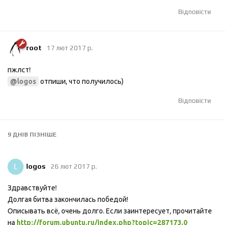
Відповісти
root
17 лют 2017 р.
пжлст!
отпиши, что получилось)
@logos
Відповісти
9 ДНІВ
ПІЗНІШЕ
L
logos
26 лют 2017 р.
Здравствуйте!
Долгая битва закончилась победой!
Описывать всё, очень долго. Если заинтересует, прочитайте
на
http://forum.ubuntu.ru/index.php?topic=287173.0