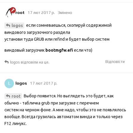
root
17 лют 2017 р.
Змінено
если сомневаешься, скопируй содержимой
logos
виндового загрузочного раздела
установи туда GRUB или refind и будет выбор систем
виндовый загрузчик
bootmgfw.efi
если что)
Відповісти
logos
відповіли на це.
L
logos
17 лют 2017 р.
Выбор появится. Но выглядеть это будет, как
root
обычно - табличка grub при загрузке с перечнем
систем на черном фоне. А мне надо, чтобы это не появлялось
вообще. Всегда грузилась автоматом винда и только через
F12 линукс.