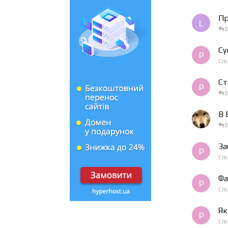
Пр
L
В
Су
P
Ст
Ст
P
В
В 
В
За
P
Ст
Фа
P
Ст
Як
P
Ст