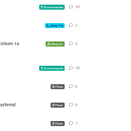
10
10
відповіді
Початківцям
2
2
відповіді
How-To
celium та
0
0
відповіді
Мережі
16
16
відповіді
Початківцям
6
6
відповіді
Різне
systemd
0
0
відповіді
Різне
1
1
відповідь
Різне