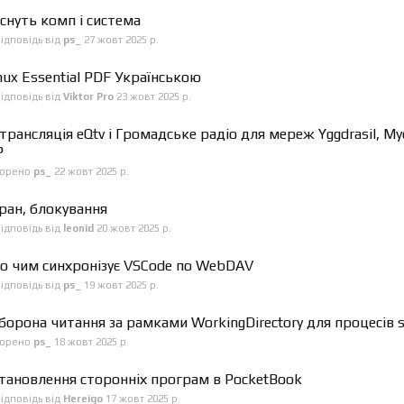
снуть комп і система
ідповідь від
ps_
27 жовт 2025 р.
nux Essential PDF Українською
ідповідь від
Viktor Pro
23 жовт 2025 р.
трансляція eQtv і Громадське радіо для мереж Yggdrasil, My
P
ворено
ps_
22 жовт 2025 р.
ран, блокування
ідповідь від
leonid
20 жовт 2025 р.
о чим синхронізує VSCode по WebDAV
ідповідь від
ps_
19 жовт 2025 р.
борона читання за рамками WorkingDirectory для процесів 
ворено
ps_
18 жовт 2025 р.
тановлення сторонніх програм в PocketBook
ідповідь від
Hereigo
17 жовт 2025 р.