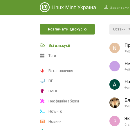
Linux Mint Україна
Завантажи
Розпочати дискусію
Останні
Пр
Всі дискусії
N
В
Теги
Не
L
В
Встановлення
DE
На
В
LMDE
Бл
Неофіційні збірки
В
How-To
Як
P
Новини
Ст