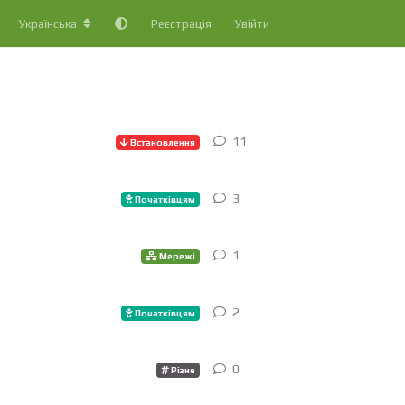
Українська
Реєстрація
Увійти
11
11
відповіді
Встановлення
3
3
відповіді
Початківцям
1
1
відповідь
Мережі
2
2
відповіді
Початківцям
0
0
відповіді
Різне