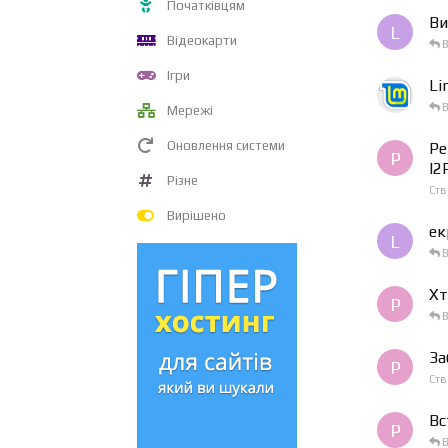
Початківцям
Ви
L
Відеокарти
В
Ігри
Li
В
Мережі
Оновлення системи
Ре
P
I2
Різне
Ст
Вирішено
ек
L
В
Хт
P
В
За
P
Ст
Вс
P
В