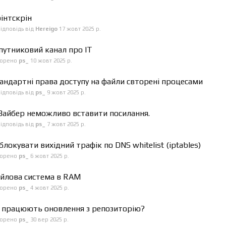
інтскрін
ідповідь від
Hereigo
17 жовт 2025 р.
путниковий канал про ІТ
ворено
ps_
10 жовт 2025 р.
андартні права доступу на файли свторені процесами
ідповідь від
ps_
9 жовт 2025 р.
Вайбер неможливо вставити посилання.
ідповідь від
ps_
7 жовт 2025 р.
блокувати вихідний трафік по DNS whitelist (iptables)
ворено
ps_
6 жовт 2025 р.
йлова система в RAM
ворено
ps_
4 жовт 2025 р.
 працюють оновлення з репозиторію?
ворено
ps_
30 вер 2025 р.