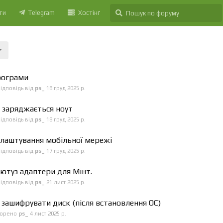
ти
Telegram
Хостінґ
ограми
ідповідь від
ps_
18 груд 2025 р.
 заряджається ноут
ідповідь від
ps_
18 груд 2025 р.
лаштування мобільної мережі
ідповідь від
ps_
17 груд 2025 р.
ютуз адаптери для Мінт.
ідповідь від
ps_
21 лист 2025 р.
 зашифрувати диск (після встановлення ОС)
ворено
ps_
4 лист 2025 р.