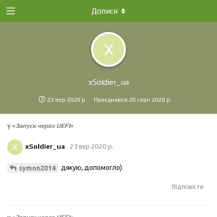
Дописи
X
xSoldier_ua
23 вер 2020 р.
Приєднався
20 серп 2020 р.
у «
Запуск через UEFI
»
X
xSoldier_ua
23 вер 2020 р.
дякую, допомогло)
symon2014
Відповісти