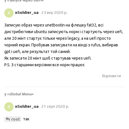
у «
Запуск через UEFI
»
X
xSoldier_ua
23 вер 2020 р.
Записую образ через unetbootin на флешку fat32, всі
дистрибютиви ubuntu записують норм і стартують через uefi,
але 20 мінт стартує тільки через legacy, а на uefi просто
чорний екран. Пробував записувати на вінді з rufus, вибирав
gpt і uefi, але результат той самий.
Як записати 20 мінт щоб стартував через uefi.
P.S. З старшими версіями все норм працює
Відповісти
у «
Global Menu
»
X
xSoldier_ua
21 серп 2020 р.
так
root