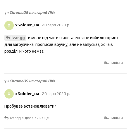
у «
ChromeOS на старий ПК
»
X
xSoldier_ua
20 серп 2020 р.
в мене під час встановлення не вибило скрипт
Ivangg
для загрузчика, прописав вручну, але не запускає, хоча в
розділі нічого немає
Відповісти
у «
ChromeOS на старий ПК
»
X
xSoldier_ua
20 серп 2020 р.
Пробував встановлювати?
Відповісти
Ivangg
відповіли на це.