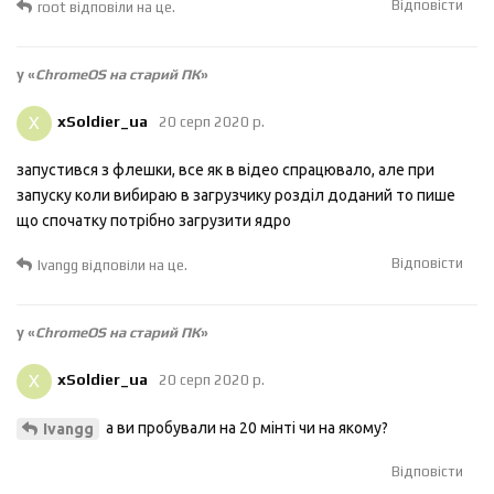
Відповісти
root
відповіли на це.
у «
ChromeOS на старий ПК
»
X
xSoldier_ua
20 серп 2020 р.
запустився з флешки, все як в відео спрацювало, але при
запуску коли вибираю в загрузчику розділ доданий то пише
що спочатку потрібно загрузити ядро
Відповісти
Ivangg
відповіли на це.
у «
ChromeOS на старий ПК
»
X
xSoldier_ua
20 серп 2020 р.
а ви пробували на 20 мінті чи на якому?
Ivangg
Відповісти