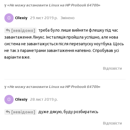
у «
Не можу встановити Linux на HP Probook 6470b
»
O
Olexiy
29 лист 2019 р.
Змінено
треба було лише вийняти флешку під час
[невідомо]
завантаження Лінукс. Інсталяція пройшла успішно, але нова
система не завантажується після перезапуску ноутбука. Щось
не так з параметрами завантаження напевно. Спробував усі
варіанти вже.
Відповісти
у «
Не можу встановити Linux на HP Probook 6470b
»
O
Olexiy
28 лист 2019 р.
дуже дякую, буду розбиратись
[невідомо]
Відповісти