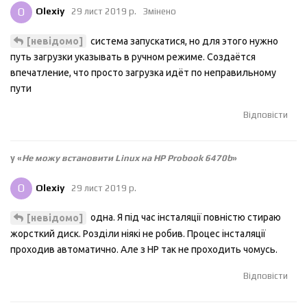
O
Olexiy
29 лист 2019 р.
Змінено
система запускатися, но для этого нужно
[невідомо]
путь загрузки указывать в ручном режиме. Создаётся
впечатление, что просто загрузка идёт по неправильному
пути
Відповісти
у «
Не можу встановити Linux на HP Probook 6470b
»
O
Olexiy
29 лист 2019 р.
одна. Я під час інсталяції повністю стираю
[невідомо]
жорсткий диск. Розділи ніякі не робив. Процес інсталяції
проходив автоматично. Але з НР так не проходить чомусь.
Відповісти