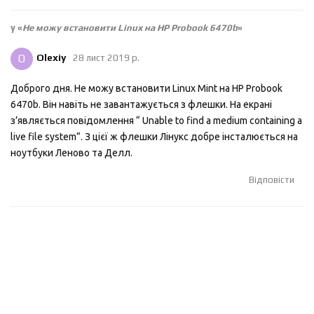
у «
Не можу встановити Linux на HP Probook 6470b
»
O
Olexiy
28 лист 2019 р.
Доброго дня. Не можу встановити Linux Mint на HP Probook
6470b. Він навіть не завантажується з флешки. На екрані
з’являється повідомлення “ Unable to find a medium containing a
live file system”. З цієї ж флешки Лінукс добре інсталюється на
ноутбуки Леново та Делл.
Відповісти