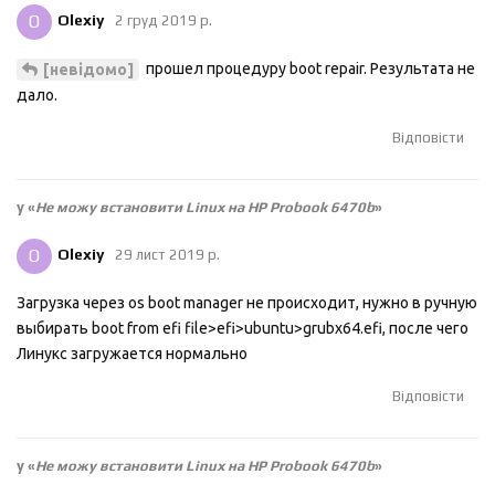
O
Olexiy
2 груд 2019 р.
прошел процедуру boot repair. Результата не
[невідомо]
дало.
Відповісти
у «
Не можу встановити Linux на HP Probook 6470b
»
O
Olexiy
29 лист 2019 р.
Загрузка через os boot manager не происходит, нужно в ручную
выбирать boot from efi file>efi>ubuntu>grubx64.efi, после чего
Линукс загружается нормально
Відповісти
у «
Не можу встановити Linux на HP Probook 6470b
»