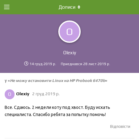
Дописи
O
Olexiy
14 груд 2019 р.
Приєднався
28 лист 2019 р.
у «
Не можу встановити Linux на HP Probook 6470b
»
O
Olexiy
2 груд 2019 р.
Все. Сдаюсь. 2 недели коту под хвост. Буду искать
специалиста. Спасибо ребята за попытку помочь!
Відповісти