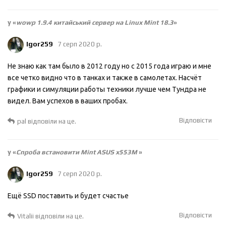
у «
wowp 1.9.4 китайський сервер на Linux Mint 18.3
»
Igor259
7 серп 2020 р.
Не знаю как там было в 2012 году но с 2015 года играю и мне
все четко видно что в танках и также в самолетах. Насчёт
графики и симуляции работы техники лучше чем Тундра не
видел. Вам успехов в ваших пробах.
Відповісти
pal
відповіли на це.
у «
Спроба встановити Mint ASUS x553M
»
Igor259
7 серп 2020 р.
Ещё SSD поставить и будет счастье
Відповісти
Vitalii
відповіли на це.