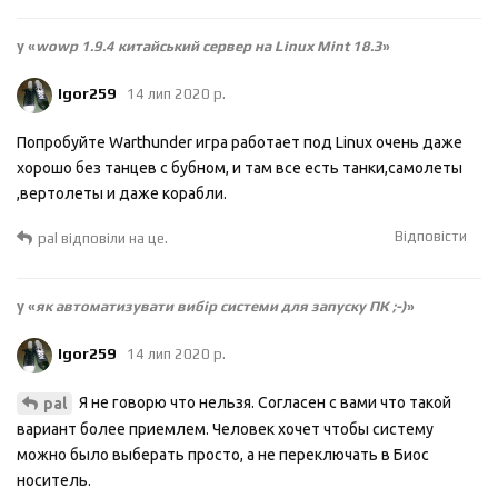
у «
wowp 1.9.4 китайський сервер на Linux Mint 18.3
»
Igor259
14 лип 2020 р.
Попробуйте Warthunder игра работает под Linux очень даже
хорошо без танцев с бубном, и там все есть танки,самолеты
,вертолеты и даже корабли.
Відповісти
pal
відповіли на це.
у «
як автоматизувати вибір системи для запуску ПК ;-)
»
Igor259
14 лип 2020 р.
Я не говорю что нельзя. Согласен с вами что такой
pal
вариант более приемлем. Человек хочет чтобы систему
можно было выберать просто, а не переключать в Биос
носитель.