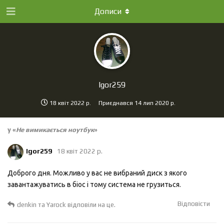
Дописи
Igor259
18 квiт 2022 р.
Приєднався
14 лип 2020 р.
у «
Не вимикається ноутбук
»
Igor259
18 квiт 2022 р.
Доброго дня. Можливо у вас не вибраний диск з якого
завантажуватись в біос і тому система не грузиться.
Відповісти
denkin
та
Yarock
відповіли на це.