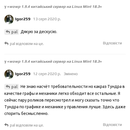
у «
wowp 1.9.4 китайський сервер на Linux Mint 18.3
»
Igor259
13 серп 2020 р.
Дякую за дескусію.
pal
Відповісти
pal
відповіли на це.
у «
wowp 1.9.4 китайський сервер на Linux Mint 18.3
»
Igor259
12 серп 2020 р.
Змінено
Не знаю насчёт требовательности но какраз Тундра в
pal
качестве графы и механики легко обходит все остальные. Я
сейчас пару роликов пересмотрел и могу сказать точно что
Тундра по графике и механике у правления лучше. Здесь даже
спорить бесмысленно.
Відповісти
pal
відповіли на це.