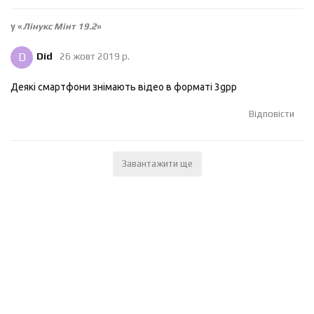
у «
Лінукс Мінт 19.2
»
D
Did
26 жовт 2019 р.
Деякі смартфони знімають відео в форматі 3gpp
Відповісти
Завантажити ще