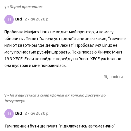
у «
Перші враження
»
D
Did
27 січ 2020 р.
Пробовал Manjaro Linux не видит мой принтер, и не могу
обновить . Пишет "ключи устарели"а я не знаю какие, “гаечные
или от квартиры где деньги лежат”.Пробовал MX Linux не
могу полностью русифицировать. Пока поюзаю Линукс Минт
19.3 XFCE. Если не пойдет перейду на Runtu XFCE уж больно
она шустрая и мне понравилась.
Відповісти
у «
Не з'єднується з смартфоном як точкою доступу до
інтернету
»
D
Did
27 січ 2020 р.
Там повинен бути ще пункт “підключатись автоматично”