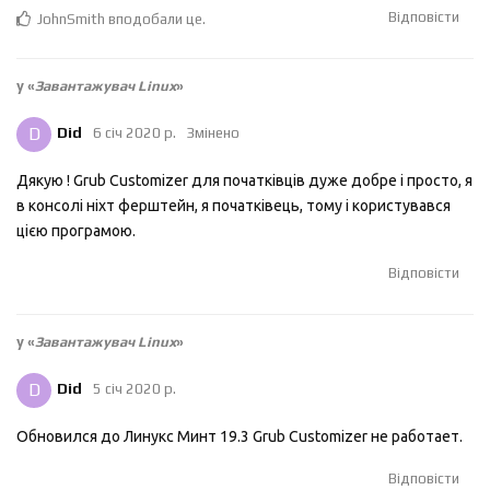
Відповісти
JohnSmith
вподобали це
.
у «
Завантажувач Linux
»
D
Did
6 січ 2020 р.
Змінено
Дякую ! Grub Customizer для початківців дуже добре і просто, я
в консолі ніхт ферштейн, я початківець, тому і користувався
цією програмою.
Відповісти
у «
Завантажувач Linux
»
D
Did
5 січ 2020 р.
Обновился до Линукс Минт 19.3 Grub Customizer не работает.
Відповісти