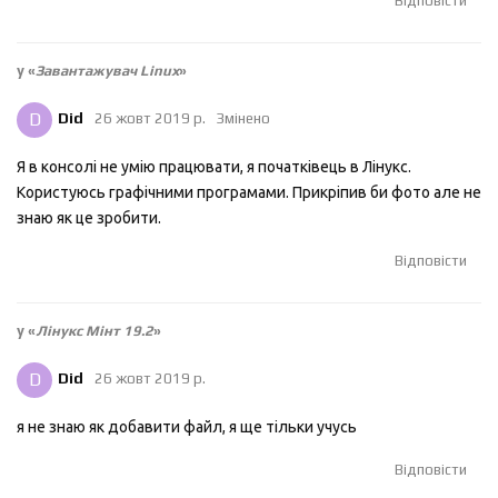
Відповісти
у «
Завантажувач Linux
»
D
Did
26 жовт 2019 р.
Змінено
Я в консолі не умію працювати, я початківець в Лінукс.
Користуюсь графічними програмами. Прикріпив би фото але не
знаю як це зробити.
Відповісти
у «
Лінукс Мінт 19.2
»
D
Did
26 жовт 2019 р.
я не знаю як добавити файл, я ще тільки учусь
Відповісти