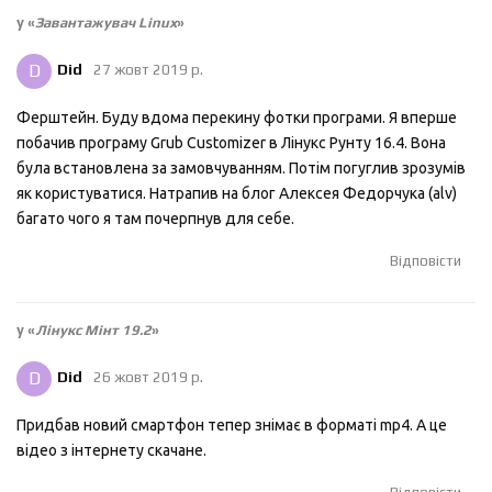
у «
Завантажувач Linux
»
D
Did
27 жовт 2019 р.
Ферштейн. Буду вдома перекину фотки програми. Я вперше
побачив програму Grub Customizer в Лінукс Рунту 16.4. Вона
була встановлена за замовчуванням. Потім погуглив зрозумів
як користуватися. Натрапив на блог Алексея Федорчука (alv)
багато чого я там почерпнув для себе.
Відповісти
у «
Лінукс Мінт 19.2
»
D
Did
26 жовт 2019 р.
Придбав новий смартфон тепер знімає в форматі mp4. А це
відео з інтернету скачане.