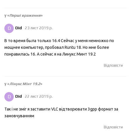
у «
Перші враження
»
D
Did
23 лист 2019 р.
В то время была только 16.4 Сейчас у меня немножко по
мощнее компьютер, пробовал Runtu 18. Но мне более
понравилась 16. А сейчас я на Линукс Минт 19.2
Відповісти
у «
Лінукс Мінт 19.2
»
D
Did
22 лист 2019 р.
Так і не зміг я заставити VLC відтворювати 3gpp формат за
замовчуванням
Відповісти