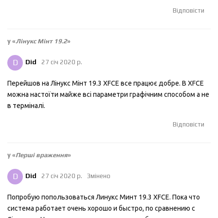
Відповісти
у «
Лінукс Мінт 19.2
»
D
Did
27 січ 2020 р.
Перейшов на Лінукс Мінт 19.3 XFCE все працює добре. В XFCE
можна настоїти майже всі параметри графічним способом а не
в терміналі.
Відповісти
у «
Перші враження
»
D
Did
27 січ 2020 р.
Змінено
Попробую попользоваться Линукс Минт 19.3 XFCE. Пока что
система работает очень хорошо и быстро, по сравнению с