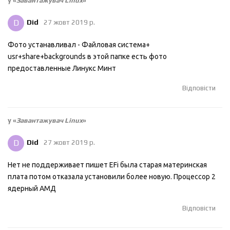
у «
Завантажувач Linux
»
D
Did
27 жовт 2019 р.
Фото устанавливал - Файловая система+
usr+share+backgrounds в этой папке есть фото
предоставленные Линукс Минт
Відповісти
у «
Завантажувач Linux
»
D
Did
27 жовт 2019 р.
Нет не поддерживает пишет EFi была старая материнская
плата потом отказала установили более новую. Процессор 2
ядерный АМД
Відповісти