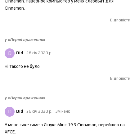
Cinnamon. Наверное компьютер у меня слабоват для
Cinnamon.
Відповісти
у «
Перші враження
»
D
Did
26 січ 2020 р.
Ні такого не було
Відповісти
у «
Перші враження
»
D
Did
26 січ 2020 р.
Змінено
У мене таке саме з Лінукс Мінт 19.3 Cinnamon, перейшов на
XFCE.