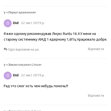
у «
Перші враження
»
D
Did
22 лист 2019 р.
Я вже одному рекомендував Лінукс Runtu 16.4 У мене на
старому системнику АМД 1 ядерному 1,6Ггц працювало добре.
Відповісти
Egor
відповіли на це.
у «
Завантажувач Linux
»
D
Did
22 лист 2019 р.
Рад что смог хоть чем нибудь помочь!!!
Відповісти