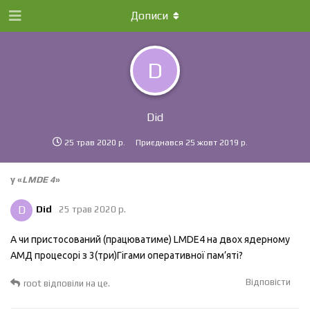
Дописи
D
Did
25 трав 2020 р.
Приєднався
25 жовт 2019 р.
у «
LMDE 4
»
D
Did
25 трав 2020 р.
А чи пристосований (працюватиме) LMDE4 на двох ядерному
АМД процесорі з 3(три)Гігами оперативної пам’яті?
Відповісти
root
відповіли на це.