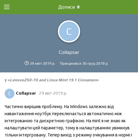
Дописи
C
Collapsar
29 квiт 2019 р.
Приєднався
30 груд 2018 р.
у «
LenovoZ50-70 and Linux Mint 19.1 Cinnamon
»
C
Collapsar
29 квiт 2019 р.
Частично вирішив проблему. На Windows залежно від
навантаження ноутбук переключається автоматично між
інтегрованою та дискретною графікою. На mint я не знаю як
налаштувати цей параметер, тому в налаштуваннях увімкнув
тільки інтергровану. Тепер вихід з режиму очікування в нормі і