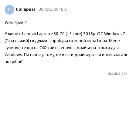
C
Collapsar
30 груд 2018 р.
Усім Привіт
У мене є Lenovo Laptop z50-70 (i-5 core) 2015р. OC Windows 7
(Піратський) і я думаю спробувати перейти на Linux. Мене
зупиняє те що на ОФ сайті Lenovo є драйвера тільки для
Windows. Питання у тому де взяти драйвера і чи вони взагалі
потрібні?
Відповісти