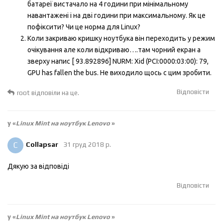
батареї вистачало на 4 години при мінімальному
навантажені і на дві години при максимальному. Як це
пофіксити? Чи це норма для Linux?
Коли закриваю кришку ноутбука він переходить у режим
очікування але коли відкриваю….там чорний екран а
зверху напис [ 93.892896] NURM: Xid (PCI:0000:03:00): 79,
GPU has fallen the bus. Не виходило щось с цим зробити.
Відповісти
root
відповіли на це.
у «
Linux Mint на ноутбук Lenovo
»
C
Collapsar
31 груд 2018 р.
Дякую за відповіді
Відповісти
у «
Linux Mint на ноутбук Lenovo
»