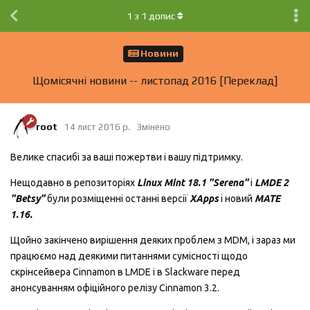
1
з
1
допис
Новини
Щомісячні новини -- листопад 2016 [Переклад]
root
14 лист 2016 р.
Змінено
Велике спасибі за ваші пожертви і вашу підтримку.
Нещодавно в репозиторіях
Linux Mint 18.1 "Serena"
і
LMDE 2
"Betsy"
були розмiщеннi останні версії
XApps
і новий
MATE
1.16.
Щойно закінчено вирішення деяких проблем з MDM, і зараз ми
працюємо над деякими питаннями сумісності щодо
скрінсейвера Cinnamon в LMDE і в Slackware перед
анонсуванням офіційного релізу Cinnamon 3.2.