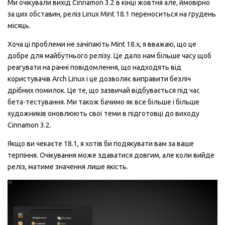
Ми очікували вихід Cinnamon 3.2 в кінці жовтня але, ймовірно
за цих обставин, реліз Linux Mint 18.1 переноситься на грудень
місяць.
Хоча ці проблеми не зачіпають Mint 18.x, я вважаю, що це
добре для майбутнього релізу. Це дало нам більше часу щоб
реагувати на ранні повідомлення, що надходять вiд
користувачiв Arch Linux і це дозволяє виправити безліч
дрібних помилок. Це те, що зазвичай відбувається під час
бета-тестування. Ми також бачимо як все більше і більше
художників оновлюють свої теми в підготовці до виходу
Cinnamon 3.2.
Якщо ви чекаєте 18.1, я хотів би подякувати вам за ваше
терпіння. Очiкування може здаватися довгим, але коли вийде
реліз, матиме значення лише якість.