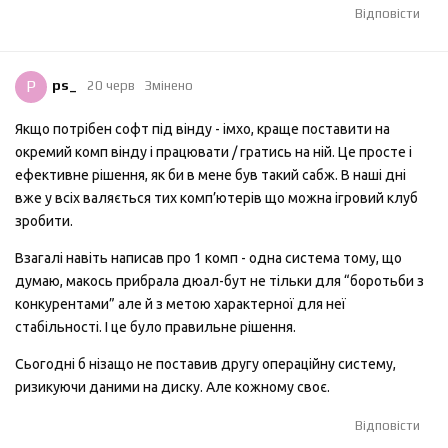
Відповісти
P
ps_
20 черв
Змінено
Якщо потрібен софт під вінду - імхо, краще поставити на
окремий комп вінду і працювати / гратись на ній. Це просте і
ефективне рішення, як би в мене був такий сабж. В наші дні
вже у всіх валяється тих комп’ютерів що можна ігровий клуб
зробити.
Взагалі навіть написав про 1 комп - одна система тому, що
думаю, макось прибрала дюал-бут не тільки для “боротьби з
конкурентами” але й з метою характерної для неї
стабільності. І це було правильне рішення.
Сьогодні б нізащо не поставив другу операційну систему,
ризикуючи даними на диску. Але кожному своє.
Відповісти