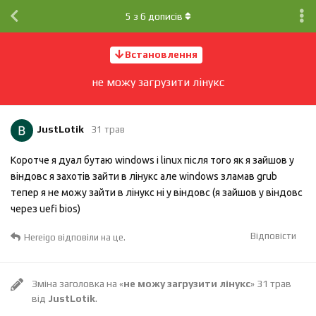
5
з
6
дописів
Встановлення
не можу загрузити лінукс
JustLotik
31 трав
Коротче я дуал бутаю windows і linux після того як я зайшов у
віндовс я захотів зайти в лінукс але windows зламав grub
тепер я не можу зайти в лінукс ні у віндовс (я зайшов у віндовс
через uefi bios)
Відповісти
Hereigo
відповіли на це.
Зміна заголовка на «
не можу загрузити лінукс
»
31 трав
від
JustLotik
.