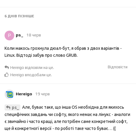
6 ДНІВ
ПІЗНІШЕ
P
ps_
18 черв
Коли макось грохнула дюал-бут, я обрав з двох варіантів -
Linux. Відтоді забув про слово GRUB.
Відповісти
Hereigo
відповіли на це.
Hereigo
вподобали це
.
Hereigo
19 черв
Але, буває таке, що інша OS необхідна для якихось
ps_
специфічних завдань чи софту, якого немає на лінукс - аналоги
є звичайно і часто кращі, але потрібен саме конкретний софт,
ще й конкретногї версії - по роботі таке часто буває… ((