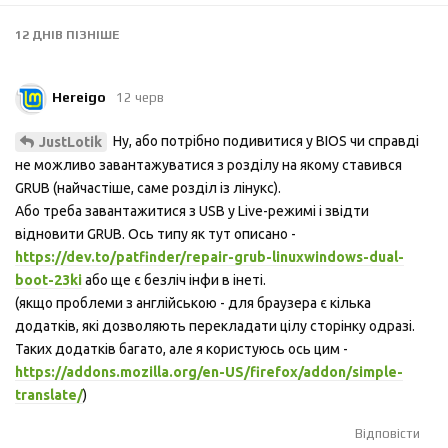
12 ДНІВ
ПІЗНІШЕ
Hereigo
12 черв
Ну, або потрібно подивитися у BIOS чи справді
JustLotik
не можливо завантажуватися з розділу на якому ставився
GRUB (найчастіше, саме розділ із лінукс).
Або треба завантажитися з USB у Live-режимі і звідти
відновити GRUB. Ось типу як тут описано -
https://dev.to/patfinder/repair-grub-linuxwindows-dual-
boot-23ki
або ще є безліч інфи в інеті.
(якщо проблеми з англійською - для браузера є кілька
додатків, які дозволяють перекладати цілу сторінку одразі.
Таких додатків багато, але я користуюсь ось цим -
https://addons.mozilla.org/en-US/firefox/addon/simple-
translate/
)
Відповісти