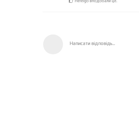
Hereigo
вподобали це
.
Написати відповідь...