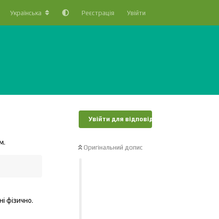
Українська
Реєстрація
Увійти
Увійти для відповіді
м.
Оригінальний допис
ні фізично.