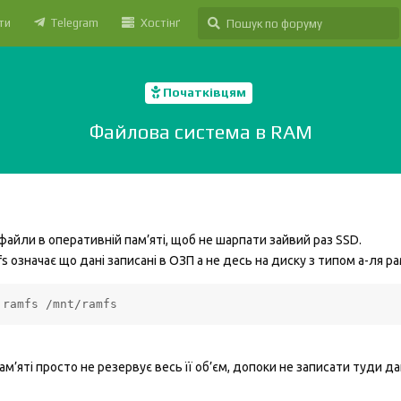
ти
Telegram
Хостінґ
Початківцям
Файлова система в RAM
файли в оперативній пам’яті, щоб не шарпати зайвий раз SSD.
fs означає що дані записані в ОЗП а не десь на диску з типом а-ля ра
 ramfs /mnt/ramfs
 пам’яті просто не резервує весь її об’єм, допоки не записати туди да