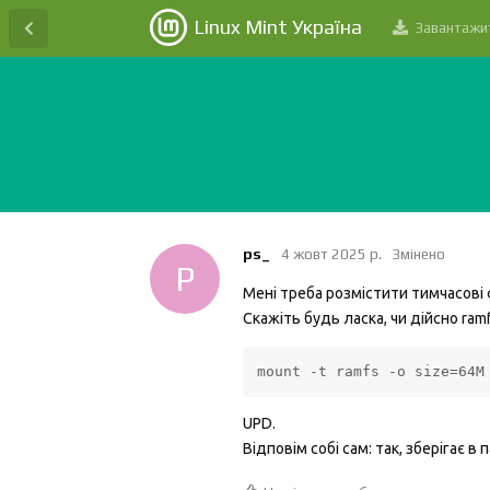
Linux Mint Україна
Завантажи
ps_
4 жовт 2025 р.
Змінено
P
Мені треба розмістити тимчасові 
Скажіть будь ласка, чи дійсно ram
mount -t ramfs -o size=64M
UPD.
Відповім собі сам: так, зберігає в