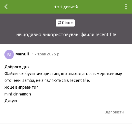
1
з
1
допис
Різне
нещодавно використовувані файли recent file
M
Manull
17 трав 2025 р.
Доброго дня.
Файли, які були використані, що знаходяться в мережевому
оточенні samba, не з’являються в recent file.
Як це виправити?
mint cinnamon
Дякую
Відповісти