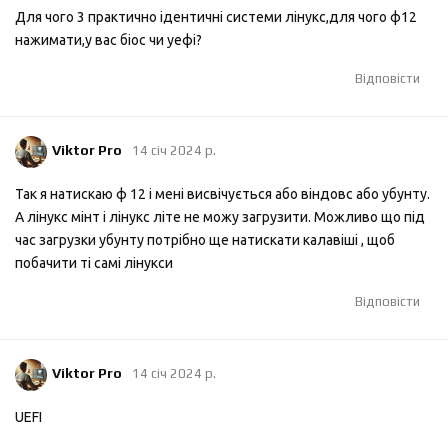
Для чого 3 практично ідентичні системи лінукс,для чого ф12
нажимати,у вас біос чи уефі?
Відповісти
Viktor Pro
14 січ 2024 р.
Так я натискаю ф 12 і мені висвічується або віндовс або убунту.
А лінукс мінт і лінукс літе не можу загрузити. Можливо що під
час загрузки убунту потрібно ще натискати калавіші , щоб
побачити ті самі лінукси
Відповісти
Viktor Pro
14 січ 2024 р.
UEFI