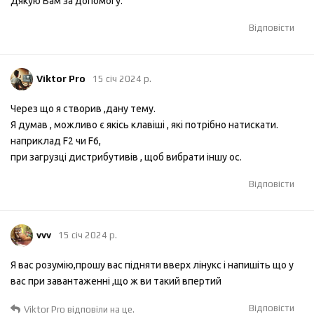
Дякую Вам за допомогу.
Відповісти
Viktor Pro
15 січ 2024 р.
Через що я створив ,дану тему.
Я думав , можливо є якісь клавіші , які потрібно натискати.
наприклад F2 чи F6,
при загрузці дистрибутивів , щоб вибрати іншу ос.
Відповісти
vvv
15 січ 2024 р.
Я вас розумію,прошу вас підняти вверх лінукс і напишіть що у
вас при завантаженні ,що ж ви такий впертий
Відповісти
Viktor Pro
відповіли на це.