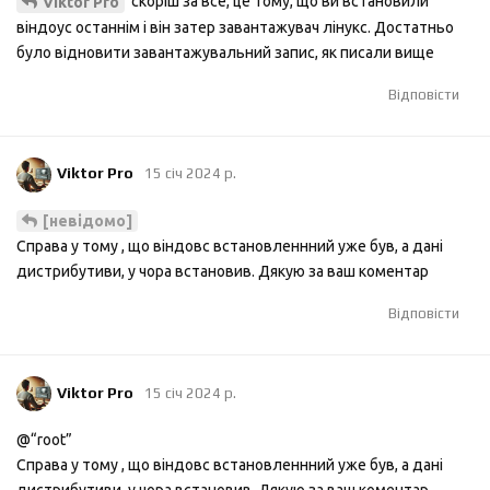
скоріш за все, це тому, що ви встановили
Viktor Pro
віндоус останнім і він затер завантажувач лінукс. Достатньо
було відновити завантажувальний запис, як писали вище
Відповісти
Viktor Pro
15 січ 2024 р.
[невідомо]
Справа у тому , що віндовс встановленнний уже був, а дані
дистрибутиви, у чора встановив. Дякую за ваш коментар
Відповісти
Viktor Pro
15 січ 2024 р.
@“root”
Справа у тому , що віндовс встановленнний уже був, а дані