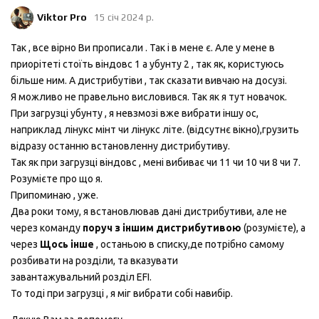
Viktor Pro
15 січ 2024 р.
Так , все вірно Ви прописали . Так і в мене є. Але у мене в
приорітеті стоїть віндовс 1 а убунту 2 , так як, користуюсь
більше ним. А дистрибутіви , так сказати вивчаю на досузі.
Я можливо не правельно висловився. Так як я тут новачок.
При загрузці убунту , я невзмозі вже вибрати іншу ос,
наприклад лінукс мінт чи лінукс літе. (відсутнє вікно),грузить
відразу останню встановленну дистрибутиву.
Так як при загрузці віндовс , мені вибиває чи 11 чи 10 чи 8 чи 7.
Розумієте про що я.
Припоминаю , уже.
Два роки тому, я встановлював дані дистрибутиви, але не
через команду
поруч з іншим дистрибутивою
(розумієте), а
через
Щось інше
, останьою в списку,де потрібно самому
розбивати на розділи, та вказувати
завантажувальний розділ EFI.
То тоді при загрузці , я міг вибрати собі навибір.