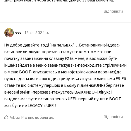
дистрибутиви, у чора встановив. Дякую за ваш коментар
Відповісти
vvv
15 січ 2024 р.
Ну добре давайте тоді “на пальцях”….Встановили віндовс-
встановили лінукс-перезавантажуєте комп-жмете при
початку завантаження клавішу F2 (в мене, в вас може бути
інша)-зайдете в меню завантажувача-переходите стрілочками
в меню BOOT- опускаєтесь в меню(стрілочками верх-низ)до
пункта де назва вашого дистрибутива лінукс і клавішами F5-F6
ставите цю систему першою в цьому підменю(UFI)-зберігаєте
внесені зміни -перезавантажуєтесь ВАЖЛИВО–і лінукс і
віндовс має бути встановлено в UEFI,і перший пункт в BOOT
має бути не LEGACY а UEFI !
Відповісти
Viktor Pro
вподобали це
.