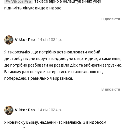
так все вірно в налаштуваннях уефі
Viktor Pro
підніміть лінукс вище віндовс
Відповісти
Viktor Pro
14 січ 2024 р.
Я так розумію , що потрібно встановлювати любий
дистрибутів , не поруч із віндовс , чи стерти диск, а саме інше,
де потрібно розбивати на розділи діск та вибирати загрузчик.
В такому разі не буде затиратись встановленою ос ,
попередню. Правильно я виразився.
Відповісти
Viktor Pro
14 січ 2024 р.
Я новачок у цьому, наданий час навчаюсь. З віндовсом