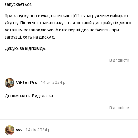
запускається.
При запуску ноотбука , натискаю ф12 і в загружчику вибираю
убунту. Після чого завантажується ,останій дистрибутів ,якого
останнім встановлював. А вже перші два не бачить, при
загрузці, хоть на диску є.
Дякую, за відповідь.
Відповісти
Viktor Pro
14 січ 2024 р.
Допоможіть. Буд-ласка.
Відповісти
vvv
14 січ 2024 р.