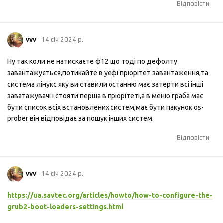
Відповісти
vvv
14 січ 2024 р.
Ну так коли не натискаєте ф12 що тоді по дефолту
завантажується,потикайте в уефі пріорітет завантаження,та
система лінукс яку ви ставили останню має затерти всі інші
заватажувачі і стояти перша в пріорітеті,а в меню граба має
бути список всіх встановлених систем,має бути пакунок os-
prober він відповідає за пошук інших систем.
Відповісти
vvv
14 січ 2024 р.
https://ua.savtec.org/articles/howto/how-to-configure-the-
grub2-boot-loaders-settings.html