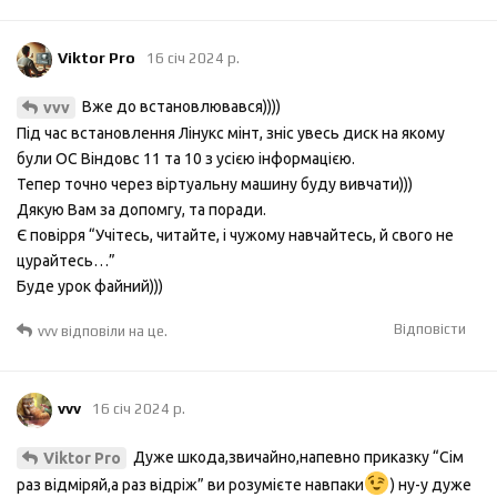
Viktor Pro
16 січ 2024 р.
Вже до встановлювався))))
vvv
Під час встановлення Лінукс мінт, зніс увесь диск на якому
були ОС Віндовс 11 та 10 з усією інформацією.
Тепер точно через віртуальну машину буду вивчати)))
Дякую Вам за допомгу, та поради.
Є повірря “Учітесь, читайте, і чужому навчайтесь, й свого не
цурайтесь…”
Буде урок файний)))
Відповісти
vvv
відповіли на це.
vvv
16 січ 2024 р.
Дуже шкода,звичайно,напевно приказку “Сім
Viktor Pro
раз відміряй,а раз відріж” ви розумієте навпаки
) ну-у дуже