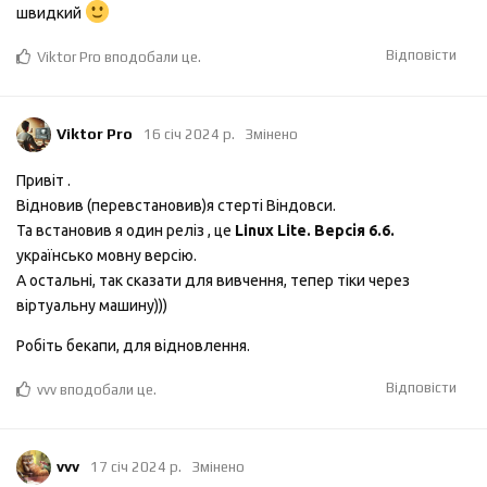
швидкий
Відповісти
Viktor Pro
вподобали це
.
Viktor Pro
16 січ 2024 р.
Змінено
Привіт .
Відновив (перевстановив)я стерті Віндовси.
Та встановив я один реліз , це
Linux Lite. Версія 6.6.
українсько мовну версію.
А остальні, так сказати для вивчення, тепер тіки через
віртуальну машину)))
Робіть бекапи, для відновлення.
Відповісти
vvv
вподобали це
.
vvv
17 січ 2024 р.
Змінено