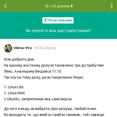
18
з
26
дописів
Початківцям
Як перейти між дистрибутівами?
Viktor Pro
14 січ 2024 р.
Усім доброго дня.
На одному жосткому діску встановлено три дістрибутіви
Лінкс. А на іншому Віндовси 11.10.
Так ось на тому діску, де встановленно Лінукс.
1- Linux Lite
2- Linux Mint
2-Ubuntu , неприпомню яка, саме версія.
До чого я веду, як вибрати ,при загрузці , любий із них.
Бо виходить те , що який останій встановив , той і завжди