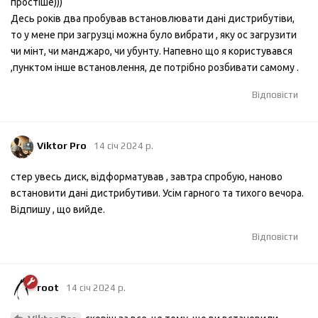
простіше)))
Десь років два пробував встановлювати дані дистрибутіви,
то у мене при загрузці можна було вибрати , яку ос загрузити
чи мінт, чи манджаро, чи убунту. Напевно що я користувався
,пунктом інше встановлення, де потрібно розбивати самому .
Відповісти
Viktor Pro
14 січ 2024 р.
стер увесь диск, відформатував , завтра спробую, наново
встановити дані дистрибутиви. Усім гарного та тихого вечора.
Відпишу , що вийде.
Відповісти
root
14 січ 2024 р.