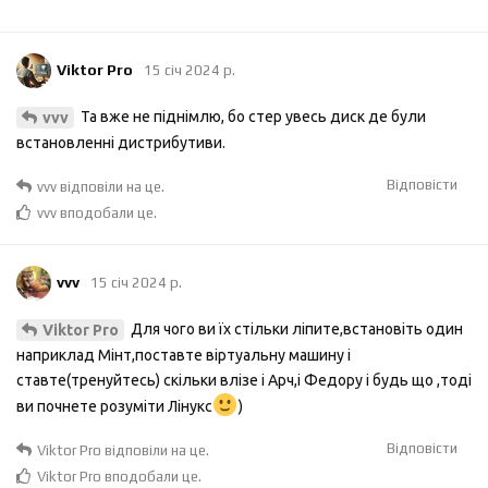
Viktor Pro
15 січ 2024 р.
Та вже не піднімлю, бо стер увесь диск де були
vvv
встановленні дистрибутиви.
Відповісти
vvv
відповіли на це.
vvv
вподобали це
.
vvv
15 січ 2024 р.
Для чого ви їх стільки ліпите,встановіть один
Viktor Pro
наприклад Мінт,поставте віртуальну машину і
ставте(тренуйтесь) скільки влізе і Арч,і Федору і будь що ,тоді
ви почнете розуміти Лінукс
)
Відповісти
Viktor Pro
відповіли на це.
Viktor Pro
вподобали це
.