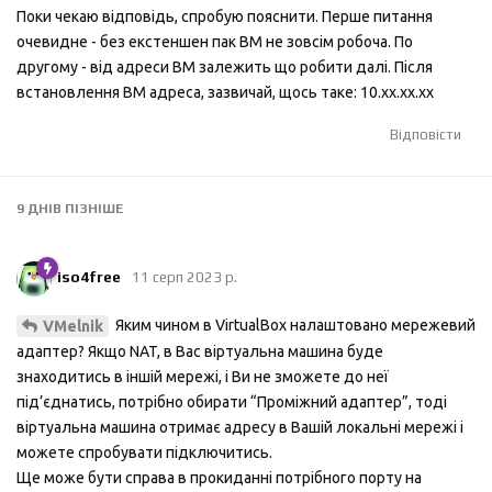
Поки чекаю відповідь, спробую пояснити. Перше питання
очевидне - без екстеншен пак ВМ не зовсім робоча. По
другому - від адреси ВМ залежить що робити далі. Після
встановлення ВМ адреса, зазвичай, щось таке: 10.хх.хх.хх
Відповісти
9 ДНІВ
ПІЗНІШЕ
iso4free
11 серп 2023 р.
Яким чином в VirtualBox налаштовано мережевий
VMelnik
адаптер? Якщо NAT, в Вас віртуальна машина буде
знаходитись в іншій мережі, і Ви не зможете до неї
під’єднатись, потрібно обирати “Проміжний адаптер”, тоді
віртуальна машина отримає адресу в Вашій локальні мережі і
можете спробувати підключитись.
Ще може бути справа в прокиданні потрібного порту на