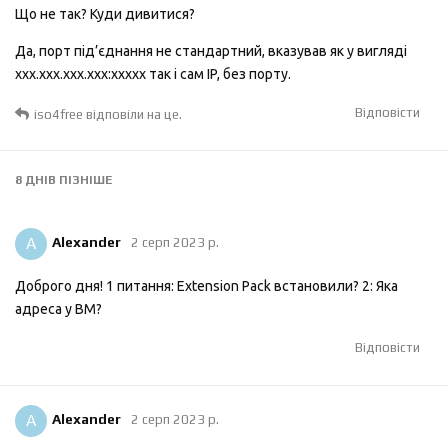
Що не так? Куди дивитися?
Да, порт під’єднання не стандартний, вказував як у вигляді
ххх.ххх.ххх.ххх:ххххх так і сам IP, без порту.
Відповісти
iso4free
відповіли на це.
8 ДНІВ
ПІЗНІШЕ
A
Alexander
2 серп 2023 р.
Доброго дня! 1 питання: Extension Pack встановили? 2: Яка
адреса у ВМ?
Відповісти
A
Alexander
2 серп 2023 р.