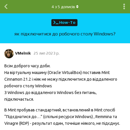
4
з
5
дописів
How-To
як підключитися до робочого столу Windows?
VMelnik
25 лип 2023 р.
Всім доброго часу доби.
На віртуальну машину (Oracle VirtualBox) поставив Mint
Cinnamon 21.2 і ніяк не можу підключитися до віддаленого
робочого столу Windows
З Windows до віддаленого Windows без питань,
підключається.
В Mint пробував стандартний, встановлений в Mint спосіб
“Підєднатися до…” (спільні ресурси Windows) , Remmina та
Vinagre (RDP) - результат один, точніше ніякого, не підєднує.