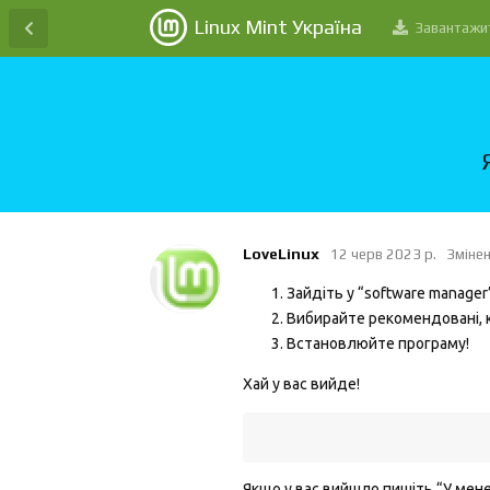
Linux Mint Україна
Завантажи
LoveLinux
12 черв 2023 р.
Зміне
Зайдіть у “software manager
Вибирайте рекомендовані, к
Встановлюйте програму!
Хай у вас вийде!
                          
Якщо у вас вийшло пишіть “У мен