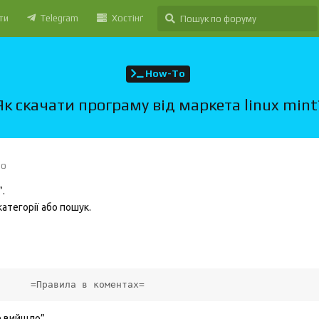
ти
Telegram
Хостінґ
How-To
Як скачати програму від маркета linux mint
но
”.
атегорії або пошук.
      =Правила в коментах=
е вийшло”