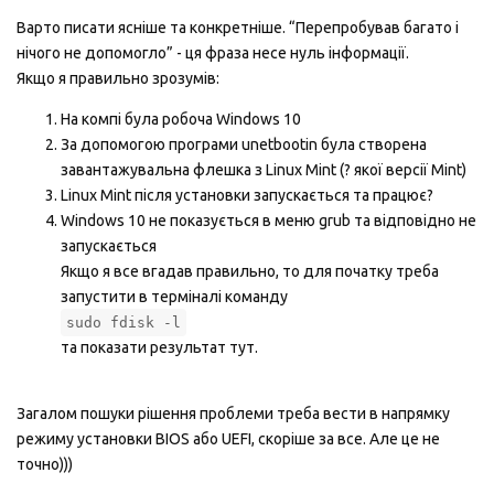
Варто писати ясніше та конкретніше. “Перепробував багато і
нічого не допомогло” - ця фраза несе нуль інформації.
Якщо я правильно зрозумів:
На компі була робоча Windows 10
За допомогою програми unetbootin була створена
завантажувальна флешка з Linux Mint (? якої версії Mint)
Linux Mint після установки запускається та працює?
Windows 10 не показується в меню grub та відповідно не
запускається
Якщо я все вгадав правильно, то для початку треба
запустити в терміналі команду
sudo fdisk -l
та показати результат тут.
Загалом пошуки рішення проблеми треба вести в напрямку
режиму установки BIOS або UEFI, скоріше за все. Але це не
точно)))