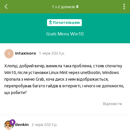
1
з
2
дописів
Початківцям
Grab Menu Win10
I
intaxisoro
1 черв 2023 р.
Хлопці, добрий вечір, виникла така проблема, стояв спочатку
Win10, після установки Linux Mint через unetbootin, Windows
пропала з меню Grab, хоча диск з ним відображається,
перепробував багато гайдів в інтернеті, і нічого не допомогло,
що робити?
Відповісти
denkin
2 черв 2023 р.