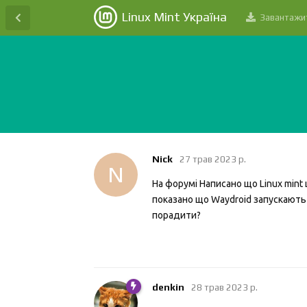
Linux Mint Україна
Завантажи
Nick
27 трав 2023 р.
N
На форумі Написано що Linux mint
показано що Waydroid запускають 
порадити?
denkin
28 трав 2023 р.