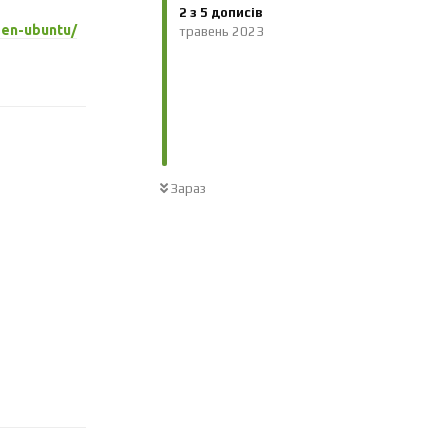
2
з
5
дописів
-en-ubuntu/
травень 2023
Відповісти
Зараз
Відповісти