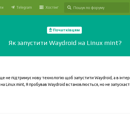
ти
Telegram
Хостінґ
Початківцям
Як запустити Waydroid на Linux mint?
 ще не підтримує нову технологію щоб запустити Waydroid, а в інтер
на Linux mint, Я пробував Waydroid встановлюється, но не запускає