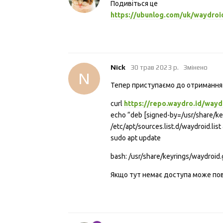
Подивіться це
https://ubunlog.com/uk/waydroi
Nick
30 трав 2023 р.
Змінено
N
Тепер приступаємо до отримання к
curl
https://repo.waydro.id/wayd
echo “deb [signed-by=/usr/share/k
/etc/apt/sources.list.d/waydroid.list
sudo apt update
bash: /usr/share/keyrings/waydroid
Якщо тут немає доступа може пов