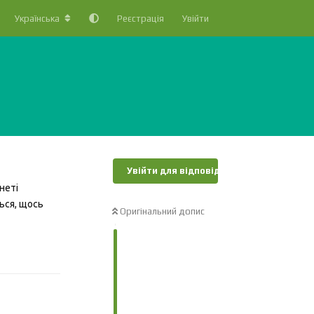
Українська
Реєстрація
Увійти
Увійти для відповіді
неті
ться, щось
Оригінальний допис
Відповісти