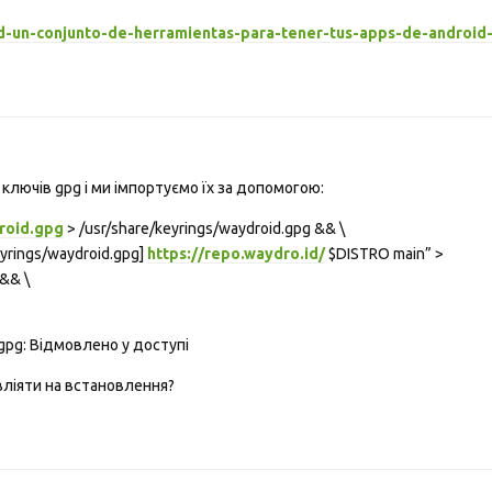
d-un-conjunto-de-herramientas-para-tener-tus-apps-de-android
лючів gpg і ми імпортуємо їх за допомогою:
roid.gpg
> /usr/share/keyrings/waydroid.gpg && \
eyrings/waydroid.gpg]
https://repo.waydro.id/
$DISTRO main” >
 && \
.gpg: Відмовлено у доступі
ліяти на встановлення?