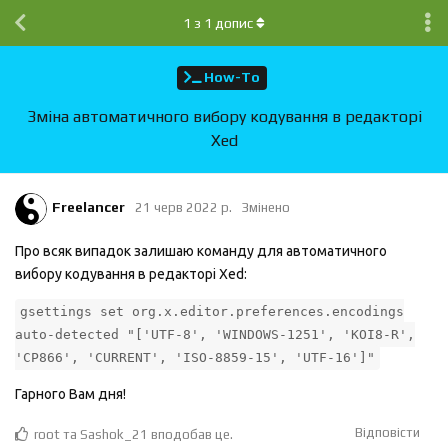
1
з
1
допис
How-To
Зміна автоматичного вибору кодування в редакторі
Xed
Freelancer
21 черв 2022 р.
Змінено
Про всяк випадок залишаю команду для автоматичного
вибору кодування в редакторі Xed:
gsettings set org.x.editor.preferences.encodings
auto-detected "['UTF-8', 'WINDOWS-1251', 'KOI8-R',
'CP866', 'CURRENT', 'ISO-8859-15', 'UTF-16']"
Гарного Вам дня!
Відповісти
root
та
Sashok_21
вподобав це
.