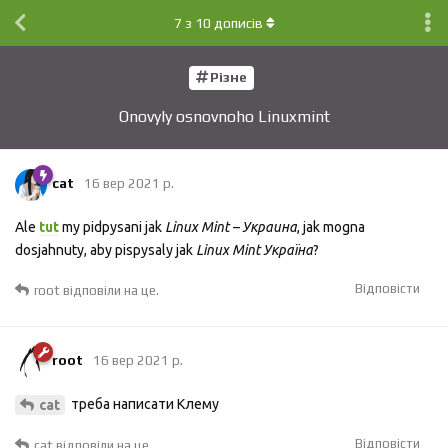
7
з
10
дописів
Різне
Onovyly osnovnoho Linuxmint
cat
16 вер 2021 р.
Ale
tut
my pidpysani jak
Linux Mint – Украина
, jak mogna
dosjahnuty, aby pispysaly jak
Linux Mint Україна
?
Відповісти
root
відповіли на це.
root
16 вер 2021 р.
треба написати Клему
cat
Відповісти
cat
відповіли на це.