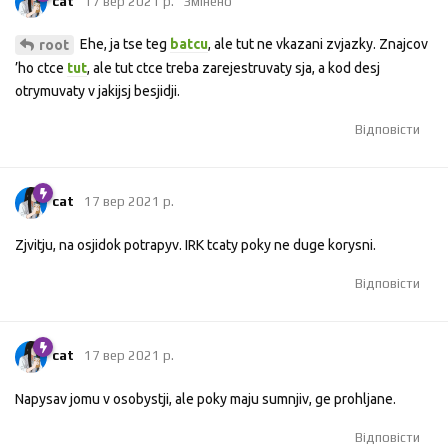
cat
17 вер 2021 р.
Змінено
Ehe, ja tse teg
batcu
, ale tut ne vkazani zvjazky. Znajcov
root
’ho ctce
tut
, ale tut ctce treba zarejestruvaty sja, a kod desj
otrymuvaty v jakijsj besjidji.
Відповісти
cat
17 вер 2021 р.
Zjvitju, na osjidok potrapyv. IRK tcaty poky ne duge korysni.
Відповісти
cat
17 вер 2021 р.
Napysav jomu v osobystji, ale poky maju sumnjiv, ge prohljane.
Відповісти