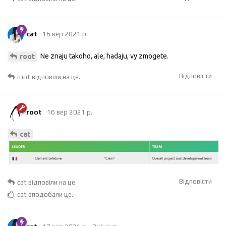
cat
16 вер 2021 р.
Ne znaju takoho, ale, hadaju, vy zmogete.
root
Відповісти
root
відповіли на це.
root
16 вер 2021 р.
cat
Відповісти
cat
відповіли на це.
cat
вподобали це
.