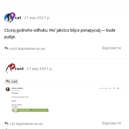
cat
21 вер 2021 р.
Ctcosj godnoho vidhuku. Mo’ jakctco biljce ponapycutj — bude
puttje.
Відповісти
root
відповіли на це.
root
21 вер 2021 р.
cat
Відповісти
cat
відповіли на це.