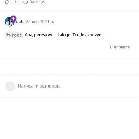
cat
вподобали це
.
cat
22 вер 2021 р.
Aha, pereviryv — tak i je. Tcudova novyna!
root
Відповісти
Написати відповідь...