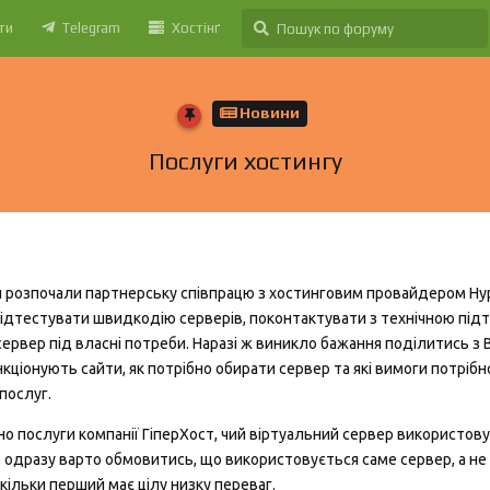
ти
Telegram
Хостінґ
Новини
Послуги хостингу
 розпочали партнерську співпрацю з хостинговим провайдером Hyp
відтестувати швидкодію серверів, поконтактувати з технічною пі
ервер під власні потреби. Наразі ж виникло бажання поділитись з 
кціонують сайти, як потрібно обирати сервер та які вимоги потрібн
послуг.
но послуги компанії ГіперХост, чий віртуальний сервер використов
 одразу варто обмовитись, що використовується саме сервер, а не
кільки перший має цілу низку переваг.