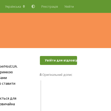
Українська
Реєстрація
Увійти
Увійти для відповіді
erHost.UA.
дтримкою
Оригінальний допис
Вами
о ставити
ується для
 звичайна