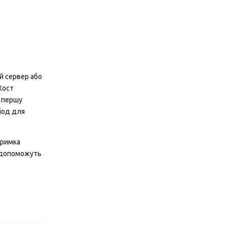
й сервер або
Хост
а першу
іод для
тримка
і допоможуть
Відповісти