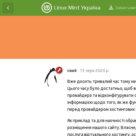
Linux Mint Україна
Завантажи
root
15 черв 2020 р.
Вже досить тривалий час тому ми
Цього часу було достатньо, щоб 
провайдера та відконфігурувати с
інформацією щодо того, як же фун
перед провайдером хостингових 
Як приклад та для наочності обра
розміщення нашого сайту. Власне,
послуга віртуального хостингу, ос