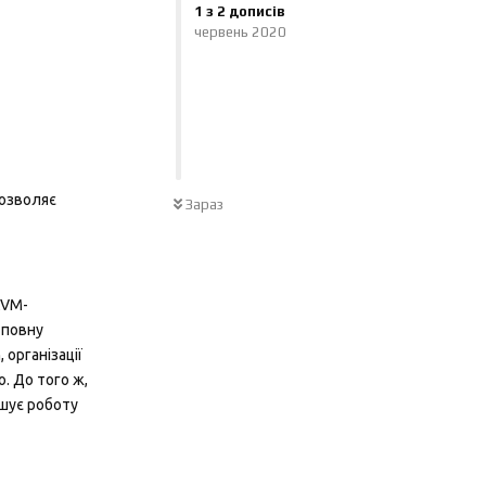
1
з
2
дописів
червень 2020
дозволяє
Зараз
KVM-
 повну
 організації
. До того ж,
гшує роботу