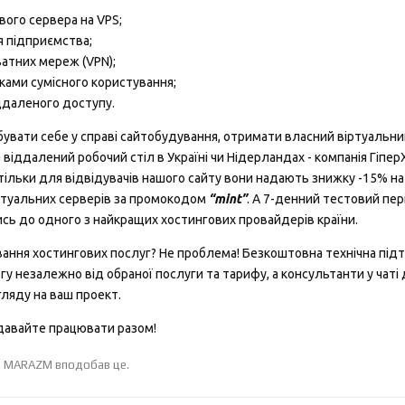
вого сервера на VPS;
я підприємства;
атних мереж (VPN);
тками сумісного користування;
ддаленого доступу.
бувати себе у справі сайтобудування, отримати власний віртуальни
 віддалений робочий стіл в Україні чи Нідерландах - компанія Гіпер
, тільки для відвідувачів нашого сайту вони надають знижку -15% н
іртуальних серверів за промокодом
“mint”
. А 7-денний тестовий пер
ись до одного з найкращих хостингових провайдерів країни.
ування хостингових послуг? Не проблема! Безкоштовна технічна під
гу незалежно від обраної послуги та тарифу, а консультанти у чат
гляду на ваш проект.
 давайте працювати разом!
а
MARAZM
вподобав це
.