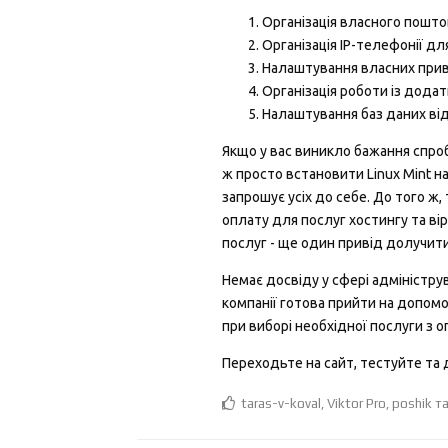
Організація власного пошто
Організація ІР-телефонії дл
Налаштування власних прив
Організація роботи із дода
Налаштування баз даних ві
Якщо у вас виникло бажання спро
ж просто встановити Linux Mint на
запрошує усіх до себе. До того ж
оплату для послуг хостингу та в
послуг - ще один привід долучит
Немає досвіду у сфері адміністр
компанії готова прийти на допомо
при виборі необхідної послуги з о
Переходьте на сайт, тестуйте та
taras-v-koval
,
Viktor Pro
,
poshik
т