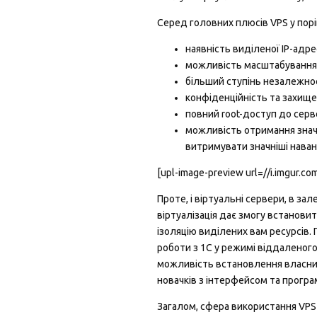
Серед головних плюсів VPS у порі
наявність виділеної IP-адр
можливість масштабування 
більший ступінь незалежност
конфіденційність та захище
повний root-доступ до серв
можливість отримання значн
витримувати значніші навант
[upl-image-preview url=//i.imgur.c
Проте, і віртуальні сервери, в за
віртуалізація дає змогу встанови
ізоляцію виділених вам ресурсів. 
роботи з 1С у режимі віддаленого
можливість встановлення власних 
новачків з інтерфейсом та прогр
Загалом, сфера використання VP