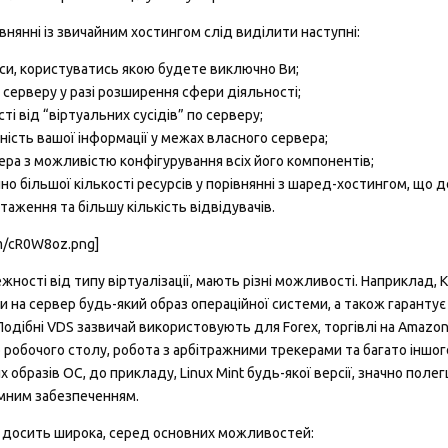
внянні із звичайним хостингом слід виділити наступні:
еси, користуватись якою будете виключно Ви;
серверу у разі розширення сфери діяльності;
і від “віртуальних сусідів” по серверу;
ність вашої інформації у межах власного сервера;
ера з можливістю конфігурування всіх його компонентів;
о більшої кількості ресурсів у порівнянні з шаред-хостингом, що 
аження та більшу кількість відвідувачів.
om/cR0W8oz.png]
лежності від типу віртуалізації, мають різні можливості. Наприклад, 
ти на сервер будь-який образ операційної системи, а також гарантує
Подібні VDS зазвичай використовують для Forex, торгівлі на Amazon,
 робочого столу, робота з арбітражними трекерами та багато іншого
образів ОС, до прикладу, Linux Mint будь-якої версії, значно поле
амним забезпеченням.
S досить широка, серед основних можливостей: