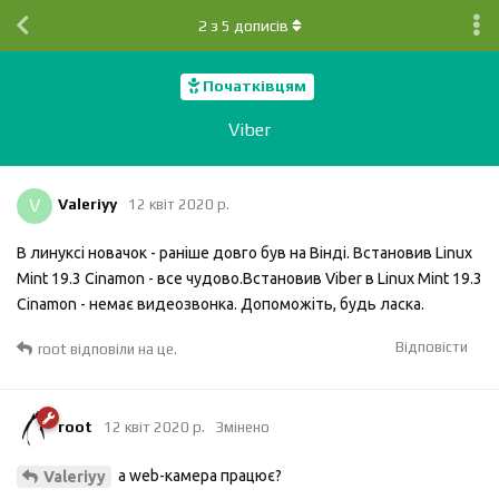
2
з
5
дописів
Початківцям
Viber
V
Valeriyy
12 квiт 2020 р.
В линуксі новачок - раніше довго був на Вінді. Встановив Linux
Mint 19.3 Cinamon - все чудово.Встановив Viber в Linux Mint 19.3
Cinamon - немає видеозвонка. Допоможіть, будь ласка.
Відповісти
root
відповіли на це.
root
12 квiт 2020 р.
Змінено
а web-камера працює?
Valeriyy