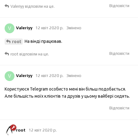
Відповісти
Valeriyy
відповіли на це.
V
Valeriyy
12 квiт 2020 р.
Змінено
На вінді працював.
root
Відповісти
root
відповіли на це.
V
Valeriyy
12 квiт 2020 р.
Змінено
Користуюся Telegram особисто мені він більш подобається.
Але більшість моїх клієнтів та друзів у цьому вайбері сидять.
Відповісти
root
12 квiт 2020 р.